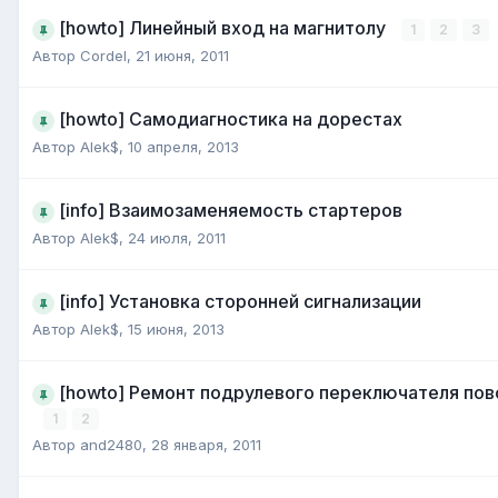
[howto] Линейный вход на магнитолу
1
2
3
Автор
Cordel
,
21 июня, 2011
[howto] Самодиагностика на дорестах
Автор
Alek$
,
10 апреля, 2013
[info] Взаимозаменяемость стартеров
Автор
Alek$
,
24 июля, 2011
[info] Установка сторонней сигнализации
Автор
Alek$
,
15 июня, 2013
[howto] Ремонт подрулевого переключателя пов
1
2
Автор
and2480
,
28 января, 2011