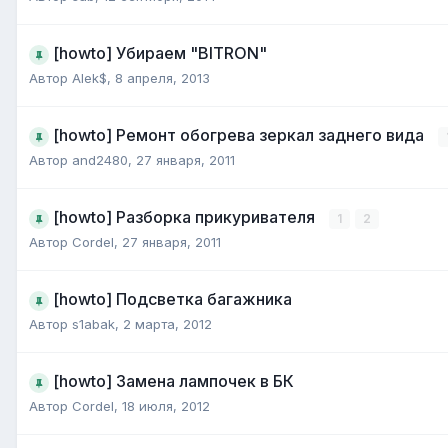
[howto] Убираем "BITRON"
Автор
Alek$
,
8 апреля, 2013
[howto] Ремонт обогрева зеркал заднего вида
Автор
and2480
,
27 января, 2011
[howto] Разборка прикуривателя
1
2
Автор
Cordel
,
27 января, 2011
[howto] Подсветка багажника
Автор
s1abak
,
2 марта, 2012
[howto] Замена лампочек в БК
Автор
Cordel
,
18 июля, 2012