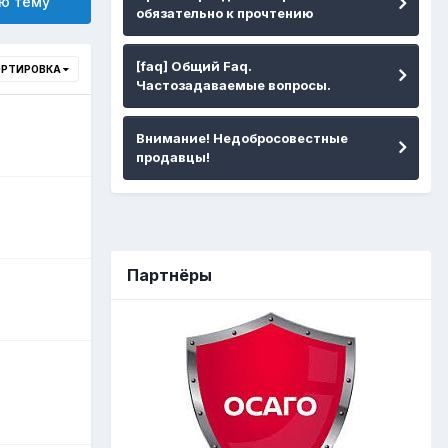
ю тему
обязательно к прочтению
[faq] Общий Faq.
ОРТИРОВКА
Частозадаваемые вопросы.
Внимание! Недобросовестные
продавцы!
Партнёры