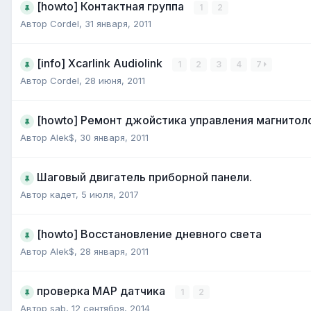
[howto] Контактная группа
1
2
Автор
Cordel
,
31 января, 2011
[info] Xcarlink Audiolink
1
2
3
4
7
Автор
Cordel
,
28 июня, 2011
[howto] Ремонт джойстика управления магнитол
Автор
Alek$
,
30 января, 2011
Шаговый двигатель приборной панели.
Автор
кадет
,
5 июля, 2017
[howto] Восстановление дневного света
Автор
Alek$
,
28 января, 2011
проверка MAP датчика
1
2
Автор
sab
,
12 сентября, 2014