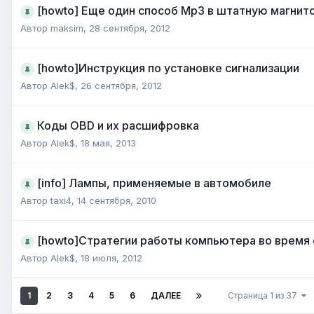
[howto] Еще один способ Mp3 в штатную магнит
Автор
maksim
,
28 сентября, 2012
[howto]Инструкция по установке сигнализации
Автор
Alek$
,
26 сентября, 2012
Коды OBD и их расшифровка
Автор
Alek$
,
18 мая, 2013
[info] Лампы, применяемые в автомобиле
Автор
taxi4
,
14 сентября, 2010
[howto]Стратегии работы компьютера во время
Автор
Alek$
,
18 июля, 2012
1
2
3
4
5
6
ДАЛЕЕ
Страница 1 из 37