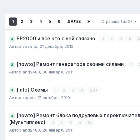
1
2
3
4
5
6
ДАЛЕЕ
Страница 1 из 37
РР2000 и все что с ней связано
1
2
3
4
1
Автор
vova_ts
,
21 декабря, 2012
[howto] Ремонт генератора своими силами
1
Автор
and2480
,
30 января, 2011
[info] Схемы
1
2
3
4
23
Автор
xagen
,
17 октября, 2010
[howto] Ремонт блока подрулевых переключате
(Мультиплекс)
1
2
3
4
8
Автор
and2480
,
28 января, 2011