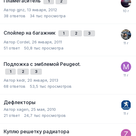
Пламегаситель
1
2
Автор
gjnz
,
13 января, 2012
38
ответов
34 тыс
просмотра
Спойлер на багажник
1
2
3
Автор
Cordel
,
26 января, 2011
51
ответ
50,8 тыс
просмотра
Подложка с эмблемой Peugeot.
1
2
3
Автор
kedr
,
20 января, 2013
68
ответов
53,5 тыс
просмотров
Дефлекторы
Автор
xagen
,
25 мая, 2010
21
ответ
24,7 тыс
просмотров
Куплю решетку радиатора