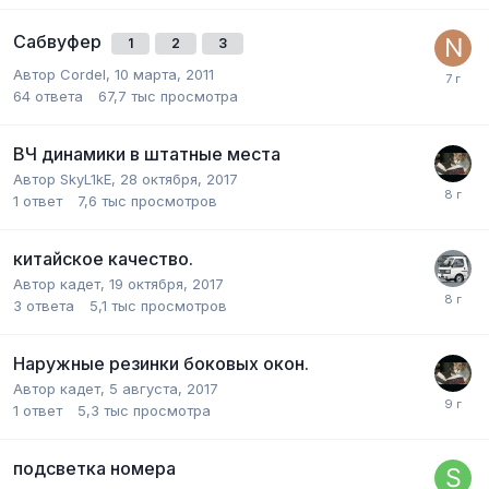
Сабвуфер
1
2
3
Автор
Cordel
,
10 марта, 2011
64
ответа
67,7 тыс
просмотра
ВЧ динамики в штатные места
Автор
SkyL1kE
,
28 октября, 2017
1
ответ
7,6 тыс
просмотров
китайское качество.
Автор
кадет
,
19 октября, 2017
3
ответа
5,1 тыс
просмотров
Наружные резинки боковых окон.
Автор
кадет
,
5 августа, 2017
1
ответ
5,3 тыс
просмотра
подсветка номера