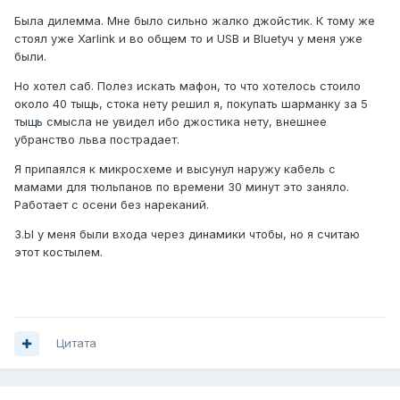
Была дилемма. Мне было сильно жалко джойстик. К тому же
стоял уже Xarlink и во общем то и USB и Bluetуч у меня уже
были.
Но хотел саб. Полез искать мафон, то что хотелось стоило
около 40 тыщь, стока нету решил я, покупать шарманку за 5
тыщь смысла не увидел ибо джостика нету, внешнее
убранство льва пострадает.
Я припаялся к микросхеме и высунул наружу кабель с
мамами для тюльпанов по времени 30 минут это заняло.
Работает с осени без нареканий.
З.Ы у меня были входа через динамики чтобы, но я считаю
этот костылем.
Цитата