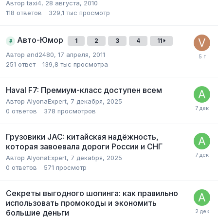
Автор
taxi4
,
28 августа, 2010
118
ответов
329,1 тыс
просмотр
Авто-Юмор
1
2
3
4
11
Автор
and2480
,
17 апреля, 2011
251
ответ
139,8 тыс
просмотра
Haval F7: Премиум-класс доступен всем
Автор
AlyonaExpert
,
7 декабря, 2025
0
ответов
378
просмотров
Грузовики JAC: китайская надёжность,
которая завоевала дороги России и СНГ
Автор
AlyonaExpert
,
7 декабря, 2025
0
ответов
571
просмотр
Секреты выгодного шопинга: как правильно
использовать промокоды и экономить
большие деньги