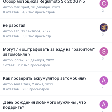
Обзор мотоцикла Regulmoto SK 200GY-5
Автор
CarExpert
,
26 декабря, 2023
0
ответов
4,9 тыс
просмотров
не работал
Автор
sab
,
16 сентября, 2022
6
ответов
3,8 тыс
просмотр
Могут ли оштрафовать за езду на "разбитом"
автомобиле ?
Автор
Igor4k
,
20 декабря, 2022
1
ответ
2,2 тыс
просмотров
Как проверить аккумулятор автомобиля?
Автор
AnisaCars
,
2 июня, 2022
0
ответов
980
просмотров
День рождения любимого мужчины , что
подарить?