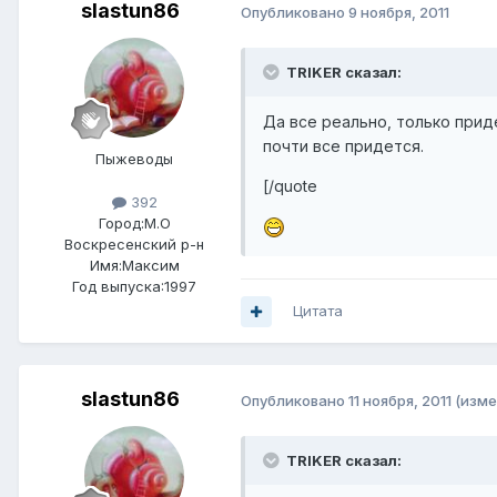
slastun86
Опубликовано
9 ноября, 2011
TRIKER сказал:
Да все реально, только прид
почти все придется.
Пыжеводы
[/quote
392
Город:
М.О
Воскресенский р-н
Имя:Максим
Год выпуска:1997
Цитата
slastun86
Опубликовано
11 ноября, 2011
(изме
TRIKER сказал: