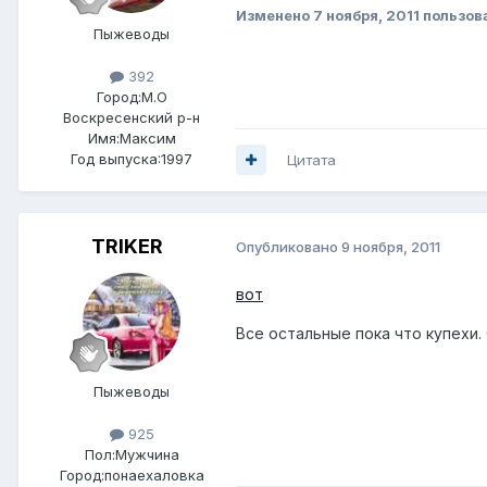
Изменено
7 ноября, 2011
пользов
Пыжеводы
392
Город:
М.О
Воскресенский р-н
Имя:Максим
Год выпуска:1997
Цитата
TRIKER
Опубликовано
9 ноября, 2011
вот
Все остальные пока что купехи.
Пыжеводы
925
Пол:
Мужчина
Город:
понаехаловка