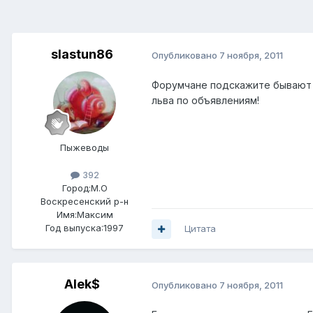
slastun86
Опубликовано
7 ноября, 2011
Форумчане подскажите бывают ли
льва по объявлениям!
Пыжеводы
392
Город:
М.О
Воскресенский р-н
Имя:Максим
Год выпуска:1997
Цитата
Alek$
Опубликовано
7 ноября, 2011