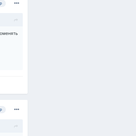
р
поменять
р