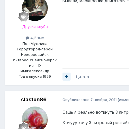
Бывали, маркировка двигателя E
Друзья клуба
4,2 тыс
Пол:
Мужчина
Город:
город-герой
Новороссийск
Интересы:
Пенсионерск
ие... :D
Имя:Александр
Год выпуска:1999
Цитата
slastun86
Опубликовано
7 ноября, 2011
(изме
Сашь я реально воткнуть 3 литр
Хочууу хочу 3 литровый рестайл