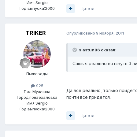
Имя:Sergio
Год выпуска:2000
Цитата
TRIKER
Опубликовано
9 ноября, 2011
slastun86 сказал:
Сашь я реально воткнуть 3 л
Пыжеводы
925
Да все реально, только придет
Пол:
Мужчина
почти все придется.
Город:
понаехаловка
Имя:Sergio
Год выпуска:2000
Цитата