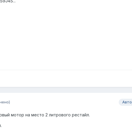
S9J4S...
нено)
Авто
овый мотор на место 2 литрового рестайл.
.