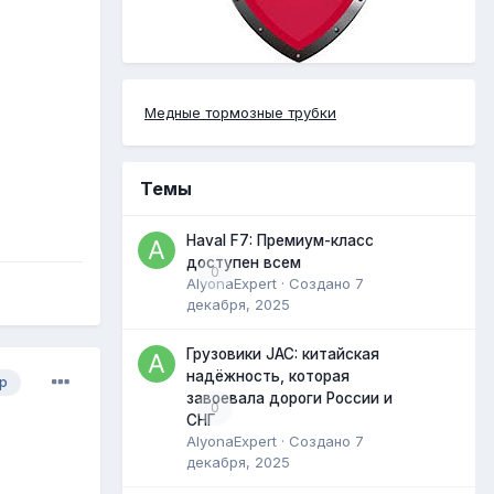
Медные тормозные трубки
Темы
Haval F7: Премиум-класс
доступен всем
0
AlyonaExpert
· Создано
7
декабря, 2025
Грузовики JAC: китайская
надёжность, которая
р
завоевала дороги России и
0
СНГ
AlyonaExpert
· Создано
7
декабря, 2025