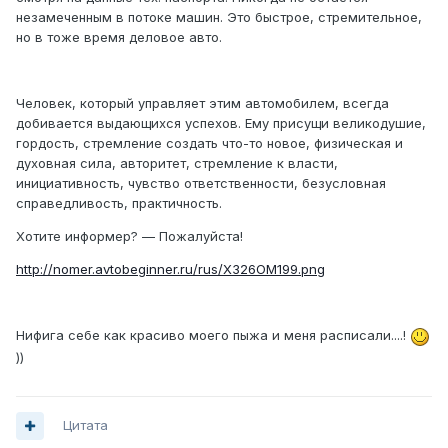
незамеченным в потоке машин. Это быстрое, стремительное,
но в тоже время деловое авто.
Человек, который управляет этим автомобилем, всегда
добивается выдающихся успехов. Ему присущи великодушие,
гордость, стремление создать что-то новое, физическая и
духовная сила, авторитет, стремление к власти,
инициативность, чувство ответственности, безусловная
справедливость, практичность.
Хотите информер? — Пожалуйста!
http://nomer.avtobeginner.ru/rus/X326OM199.png
Нифига себе как красиво моего пыжа и меня расписали....!
))
Цитата