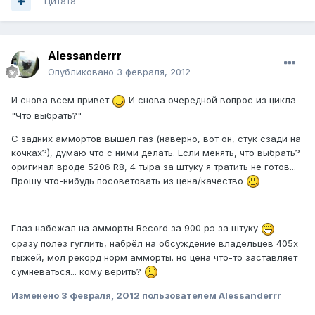
Цитата
Alessanderrr
Опубликовано
3 февраля, 2012
И снова всем привет
И снова очередной вопрос из цикла
"Что выбрать?"
С задних аммортов вышел газ (наверно, вот он, стук сзади на
кочках?), думаю что с ними делать. Если менять, что выбрать?
оригинал вроде 5206 R8, 4 тыра за штуку я тратить не готов...
Прошу что-нибудь посоветовать из цена/качество
Глаз набежал на амморты Record за 900 рэ за штуку
сразу полез гуглить, набрёл на обсуждение владельцев 405х
пыжей, мол рекорд норм амморты. но цена что-то заставляет
сумневаться... кому верить?
Изменено
3 февраля, 2012
пользователем Alessanderrr