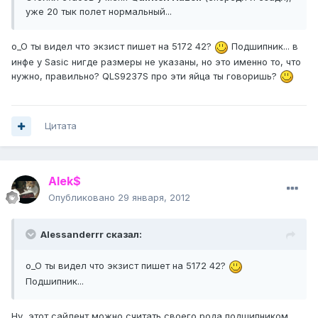
уже 20 тык полет нормальный...
o_O ты видел что экзист пишет на 5172 42?
Подшипник... в
инфе у Sasic нигде размеры не указаны, но это именно то, что
нужно, правильно? QLS9237S про эти яйца ты говоришь?
Цитата
Alek$
Опубликовано
29 января, 2012
Alessanderrr сказал:
o_O ты видел что экзист пишет на 5172 42?
Подшипник...
Ну, этот сайлент можно считать своего рода подшипником...