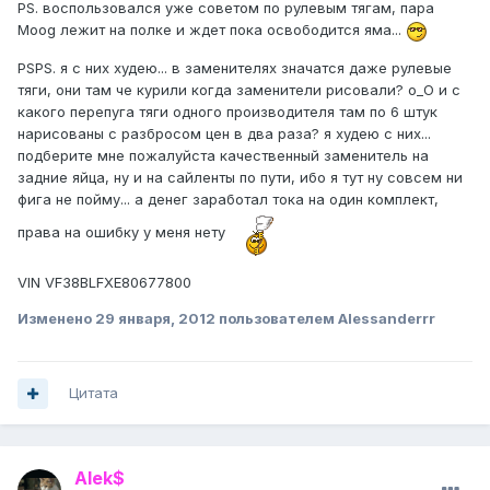
PS. воспользовался уже советом по рулевым тягам, пара
Moog лежит на полке и ждет пока освободится яма...
PSPS. я с них худею... в заменителях значатся даже рулевые
тяги, они там че курили когда заменители рисовали? о_О и с
какого перепуга тяги одного производителя там по 6 штук
нарисованы с разбросом цен в два раза? я худею с них...
подберите мне пожалуйста качественный заменитель на
задние яйца, ну и на сайленты по пути, ибо я тут ну совсем ни
фига не пойму... а денег заработал тока на один комплект,
права на ошибку у меня нету
VIN VF38BLFXE80677800
Изменено
29 января, 2012
пользователем Alessanderrr
Цитата
Alek$