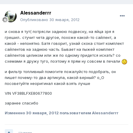
Alessanderrr
Опубликовано
30 января, 2012
и снова я тут( потрясли заднюю подвеску, на яйца зря я
грешил.. стучит чета другое, похоже какой-то сайлент, а
какой - непонятно. Батя говорит, узнай скока стоит комплект
сайлентов на заднюю часть. Бывает на пыжей комплект
сайлентов целиком или же по одному придется искать? со
схемами я дружу туго, поэтому я прям ну совсем в печали
и фильтр топливный помогите пожалуйсто подобрать, он
пишет почему-то два артикула, какой верный? о_О
посоветуйте неоригинал какой взять лучше
VIN VF38BLFXE80677800
заранее спасибо
Изменено
30 января, 2012
пользователем Alessanderrr