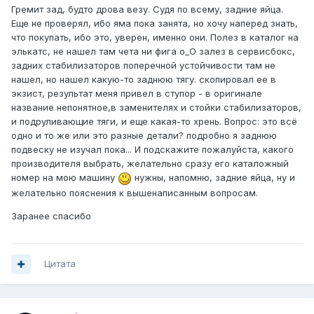
Гремит зад, будто дрова везу. Судя по всему, задние яйца.
Еще не проверял, ибо яма пока занята, но хочу наперед знать,
что покупать, ибо это, уверен, именно они. Полез в каталог на
элькатс, не нашел там чета ни фига о_О залез в сервисбокс,
задних стабилизаторов поперечной устойчивости там не
нашел, но нашел какую-то заднюю тягу. скопировал ее в
экзист, результат меня привел в ступор - в оригинале
название непонятное,в заменителях и стойки стабилизаторов,
и подруливающие тяги, и еще какая-то хрень. Вопрос: это всё
одно и то же или это разные детали? подробно я заднюю
подвеску не изучал пока... И подскажите пожалуйста, какого
производителя выбрать, желательно сразу его каталожный
номер на мою машину
нужны, напомню, задние яйца, ну и
желательно пояснения к вышенаписанным вопросам.
Заранее спасибо
Цитата