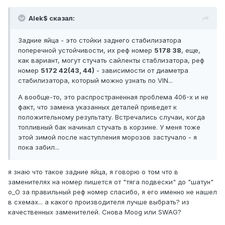
Alek$ сказал:
Задние яйца - это стойки заднего стабилизатора
поперечной устойчивости, их реф номер
5178 38
, еще,
как вариант, могут стучать сайленты стаблизатора, реф
номер
5172 42(43, 44)
- зависимости от диаметра
стабилизатора, который можно узнать по VIN...
А вообще-то, это распространенная проблема 406-х и не
факт, что замена указанных деталей приведет к
положительному результату. Встречались случаи, когда
топливный бак начинал стучать в корзине. У меня тоже
этой зимой после наступления морозов застучало - я
пока забил...
я знаю что такое задние яйца, я говорю о том что в
заменителях на номер пишется от "тяга подвески" до "шатун"
о_О за правильный реф номер спасибо, я его именно не нашел
в схемах... а какого производителя лучше выбрать? из
качественных заменителей. Снова Moog или SWAG?