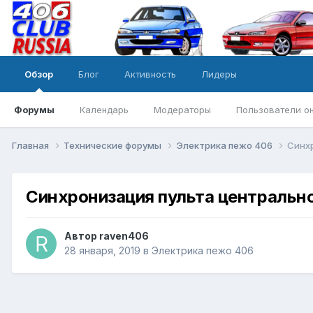
Обзор
Блог
Активность
Лидеры
Форумы
Календарь
Модераторы
Пользователи о
Главная
Технические форумы
Электрика пежо 406
Синхр
Синхронизация пульта центрально
Автор
raven406
28 января, 2019
в
Электрика пежо 406