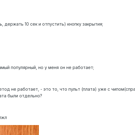
ь, держать 10 сек и отпустить) кнопку закрытия;
амый популярный, но у меня он не работает;
тод не работает, - это то, что пульт (плата) уже с чипом(спр
лата были отдельно?
пжл