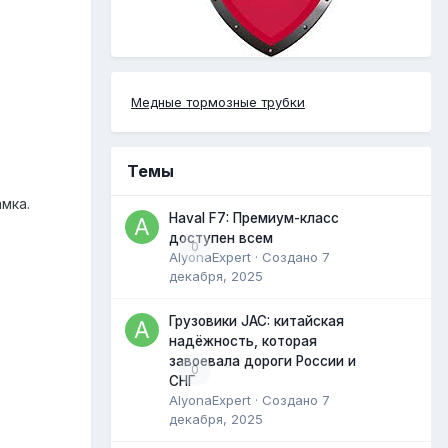
Медные тормозные трубки
Темы
мка.
Haval F7: Премиум-класс
доступен всем
0
AlyonaExpert
· Создано
7
декабря, 2025
Грузовики JAC: китайская
надёжность, которая
завоевала дороги России и
0
СНГ
AlyonaExpert
· Создано
7
декабря, 2025