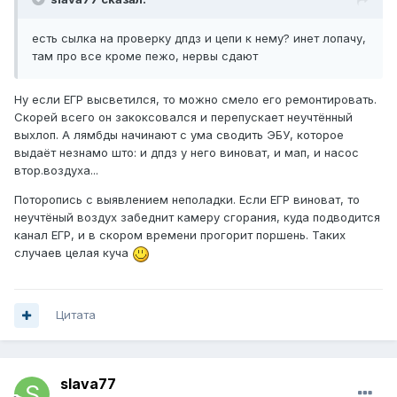
есть сылка на проверку дпдз и цепи к нему? инет лопачу,
там про все кроме пежо, нервы сдают
Ну если ЕГР высветился, то можно смело его ремонтировать.
Скорей всего он закоксовался и перепускает неучтённый
выхлоп. А лямбды начинают с ума сводить ЭБУ, которое
выдаёт незнамо што: и дпдз у него виноват, и мап, и насос
втор.воздуха...
Поторопись с выявлением неполадки. Если ЕГР виноват, то
неучтёный воздух забеднит камеру сгорания, куда подводится
канал ЕГР, и в скором времени прогорит поршень. Таких
случаев целая куча
Цитата
slava77