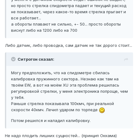
но просто стрелка спидометра падает и текущий расход
не показывает, через какое-то время стрелка прыгает и
все работает...
а обороты плавают не сильно, +- 50... просто обороты
виснут либо на 1200 либо на 700
Либо датчик, либо проводка, сам датчик не так дорого стоит...
Ситрогон сказал:
Могу предположить, что на спидометре сбилась
калибровка пружинного сектора.. Незнаю как там на
твоём EW, а вот на моём XU эта проблема решилась
регулировкой стрелки, у меня электроника попроще, чем
у тебя.
Раньше стрелка показывала 100кмч, при реальной
скорости 40кмч. Лечил ударом по торпеде
Потом решился и наладил калибровку.
Не надо плодить лишних сущностей... (принцип Оккама)