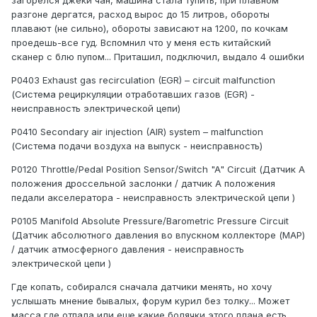
загорелся джеки чан, машина стала тупить, при плавном
разгоне дергатся, расход вырос до 15 литров, обороты
плавают (не сильно), обороты зависают на 1200, по кочкам
проедешь-все гуд. Вспомнил что у меня есть китайский
сканер с блю пупом... Приташил, подключил, выдало 4 ошибки
Р0403 Exhaust gas recirculation (EGR) – circuit malfunction
(Система рециркуляции отработавших газов (EGR) -
неисправность электрической цепи)
Р0410 Secondary air injection (AIR) system – malfunction
(Система подачи воздуха на выпуск - неисправность)
Р0120 Throttle/Pedal Position Sensor/Switch "A" Circuit (Датчик А
положения дроссельной заслонки / датчик А положения
педали акселератора - неисправность электрической цепи )
Р0105 Manifold Absolute Pressure/Barometric Pressure Circuit
(Датчик абсолютного давления во впускном коллекторе (МАР)
/ датчик атмосферного давления - неисправность
электрической цепи )
Где копать, собирался сначала датчики менять, но хочу
услышать мнение бывалых, форум курил без толку... Может
масса где отпала или еще какие болячки этого плана есть