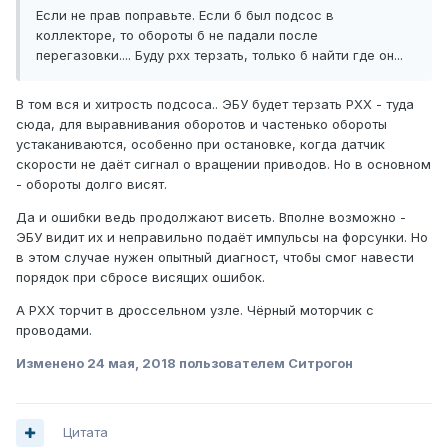
Если не прав поправьте. Если б был подсос в
коллекторе, то обороты б не падали после
перегазовки.... Буду рхх терзать, только б найти где он...
В том вся и хитрость подсоса.. ЭБУ будет терзать РХХ - туда
сюда, для выравнивания оборотов и частенько обороты
устаканиваются, особенно при остановке, когда датчик
скорости не даёт сигнал о вращении приводов. Но в основном
- обороты долго висят.
Да и ошибки ведь продолжают висеть. Вполне возможно -
ЭБУ видит их и неправильно подаёт импульсы на форсунки. Но
в этом случае нужен опытный диагност, чтобы смог навести
порядок при сбросе висящих ошибок.
А РХХ торчит в дроссельном узле. Чёрный моторчик с
проводами.
Изменено
24 мая, 2018
пользователем Ситрогон
Цитата