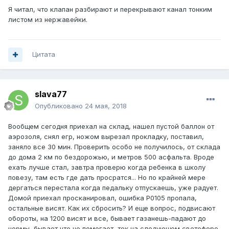
Я читал, что клапан разбирают и перекрывают канал тонким
листом из нержавейки.
Цитата
slava77
Опубликовано
24 мая, 2018
Вообщем сегодня приехал на склад, нашел пустой баллон от
аэрозоля, снял егр, ножом вырезал прокладку, поставил,
заняло все 30 мин. Проверить особо не получилось, от склада
до дома 2 км по бездорожью, и метров 500 асфальта. Вроде
ехать лучше стал, завтра проверю когда ребенка в школу
повезу, там есть где дать просратся... Но по крайней мере
дергаться перестала когда педальку отпускаешь, уже радует.
Домой приехал просканировал, ошибка Р0105 пропала,
остальные висят. Как их сбросить? И еще вопрос, подвисают
обороты, на 1200 висят и все, бывает газанешь-падают до
нормы, бывает что не помогает, ток на следующем светофоре