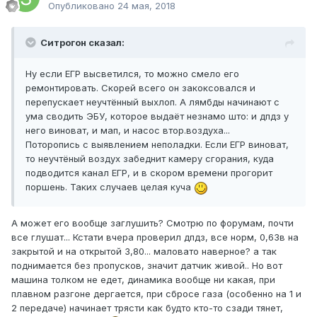
Опубликовано
24 мая, 2018
Ситрогон сказал:
Ну если ЕГР высветился, то можно смело его
ремонтировать. Скорей всего он закоксовался и
перепускает неучтённый выхлоп. А лямбды начинают с
ума сводить ЭБУ, которое выдаёт незнамо што: и дпдз у
него виноват, и мап, и насос втор.воздуха...
Поторопись с выявлением неполадки. Если ЕГР виноват,
то неучтёный воздух забеднит камеру сгорания, куда
подводится канал ЕГР, и в скором времени прогорит
поршень. Таких случаев целая куча
А может его вообще заглушить? Смотрю по форумам, почти
все глушат... Кстати вчера проверил дпдз, все норм, 0,63в на
закрытой и на открытой 3,80... маловато наверное? а так
поднимается без пропусков, значит датчик живой.. Но вот
машина толком не едет, динамика вообще ни какая, при
плавном разгоне дергается, при сбросе газа (особенно на 1 и
2 передаче) начинает трясти как будто кто-то сзади тянет,