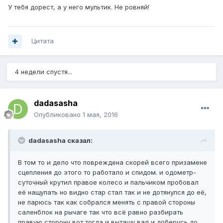
У тебя дорест, а у него мультик. Не ровняй!
Цитата
4 недели спустя...
dadasasha
Опубликовано
1 мая, 2016
dadasasha сказал:
В том то и дело что повреждена скорей всего призамене
сцепления до этого то работало и спидом. и одометр-
суточный крутил правое колесо и пальчиком пробовал
её нащупать но видно стар стал так и не дотянулся до её,
не парюсь так как собрался менять с правой стороны
саленблок на рычаге так что всё равно разбирать
правую сторону вот тогда и вытащу вал и доберусь до