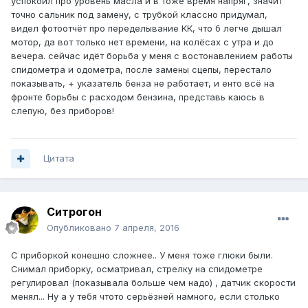
успокоил про уровень масла и в тоже время напряг, значит
точно сальник под замену, с трубкой классно придумал,
видел фотоотчёт про переделывание КК, что б легче дышал
мотор, да вот только нет времени, на колёсах с утра и до
вечера. сейчас идёт борьба у меня с востонавлением работы
спидометра и одометра, после замены сцепы, перестало
показывать, + указатель бенза не работает, и енто всё на
фронте борьбы с расходом бензина, представь каюсь в
слепую, без приборов!
Цитата
Ситрогон
Опубликовано
7 апреля, 2016
С приборкой конешно сложнее.. У меня тоже глюки были.
Снимал приборку, осматривал, стрелку на спидометре
регулировал (показывала больше чем надо) , датчик скорости
менял... Ну а у тебя чтото серьёзней намного, если столько