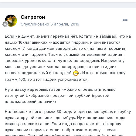
Ситрогон
Опубликовано
6 апреля, 2016
Если не дымит, значит перелива нет. Кстати не забывай, что на
наших 16клапанниках -находятся гидрики, и они питаются
маслом. И когда движок заводится, то он начинает кормить
маслом эти гидрики. Так что , самый оптимальный вариант
-держать уровень масла -чуть выше середины. Например у
меня, когда уровень масла посередине, то один гидрик
лопочет недовольный и голодный
. И как только плюхану
грамм 100, то этот гидрик успокаивается.
Ну а давку картерных газов -можно определить только
изогнутой U-образной прозрачной трубкой (простой
пластмассовый шланчик)
Наливаешь в него грамм 30 воды и один конец суёшь в трубку
щупа, а другой крепишь где нибудь. Ну и по движению воды
видно давление газов. Если вода направляется в сторону
щупа, значит норма, а если в обратную сторону -значит
непорядок. При наборе оборотов -тоже должно быть лёкое