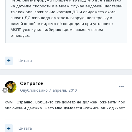
Перелопатив форумы пришёл к выводу что всё завязано
на датчике скорости а в моём случае ведомой шестерни
так как вкл. зажигание крутнул ДС и спидометр ожил
значит ДС жив надо смотреть вторую шестерёнку в
самой коробке видимо её повредили при установке
МКПП уже купил выбираю время замены потом
отпишусь.
Цитата
Ситрогон
Опубликовано
7 апреля, 2016
хмм... Странно.. Вобще-то спидометр не должен 'оживать' при
включении движка.. Чёто мне думается -кажись АКБ сдыхает..
Цитата