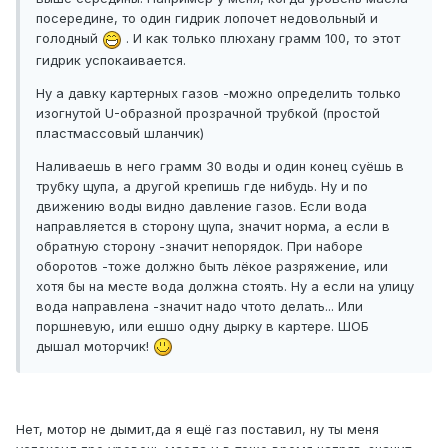
посередине, то один гидрик лопочет недовольный и
голодный
. И как только плюхану грамм 100, то этот
гидрик успокаивается.
Ну а давку картерных газов -можно определить только
изогнутой U-образной прозрачной трубкой (простой
пластмассовый шланчик)
Наливаешь в него грамм 30 воды и один конец суёшь в
трубку щупа, а другой крепишь где нибудь. Ну и по
движению воды видно давление газов. Если вода
направляется в сторону щупа, значит норма, а если в
обратную сторону -значит непорядок. При наборе
оборотов -тоже должно быть лёкое разряжение, или
хотя бы на месте вода должна стоять. Ну а если на улицу
вода направлена -значит надо чтото делать... Или
поршневую, или ешшо одну дырку в картере. ШОБ
дышал моторчик!
Нет, мотор не дымит,да я ещё газ поставил, ну ты меня