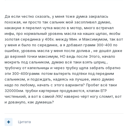
Да если честно сказать, у меня тоже думка закралась
похожая, ни просто так сальник мой засопливел думаю,
накануне я перелил чутка масло в мотор, много встречал
инфы, про нормальный уровень масла на наших щупах, якобы
золотая серединка у 406х. между Мин. и Максимумом, так вот
у меня и было по серединке, а я добавил грамм 300-400 по
ошибке, уровень масла у меня после долива , не дошёл даже
до верхней точки максимум, НО ведь после Этого, начало
мокреть под сальником, думаю всё таки взять шприц ,
трубочку от капельницы и через трубку щупа забрать обратно
эти 300-400грамм. потом вытереть подтёки под передним
сальником, и подождать, надеясь на лучшее, имхо думаю
надо по любому, начать с этого варианта? Пробег всё таки
320000км. трубки картерные продуваются, клапан ЕГР
чистенький, а вот в самой /КК/ наверно чёрт ногу сломит, вот
и довануло, как думаешь?
Цитата