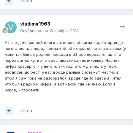
Цитата
vladimir1963
Опубликовано
10 ноября, 2014
У него дело скорей всего в сторонней сигналке, которая до
него стояла, а перед продажей её выдрали, не знаю зачем (у
меня так было), родные провода к ЦЗ все порезаны, шло то
через сигналку, вот и восстанавливал потихоньку. Насчёт
инфра краснрго; - у него ж 3-й год, это мультик, а у тебя,
escander, до рест, у нас вроде разные системы? Честно в
этом я сам пока не разобрался; вроде где то здесь я читал,
что были радио и инфра, а вот какой где не знаю. Если в
курсе, - просвети!
Цитата