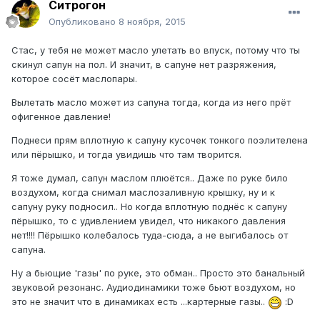
Ситрогон
Опубликовано
8 ноября, 2015
Стас, у тебя не может масло улетать во впуск, потому что ты
скинул сапун на пол. И значит, в сапуне нет разряжения,
которое сосёт маслопары.
Вылетать масло может из сапуна тогда, когда из него прёт
офигенное давление!
Поднеси прям вплотную к сапуну кусочек тонкого поэлителена
или пёрышко, и тогда увидишь что там творится.
Я тоже думал, сапун маслом плюётся.. Даже по руке било
воздухом, когда снимал маслозаливную крышку, ну и к
сапуну руку подносил.. Но когда вплотную поднёс к сапуну
пёрышко, то с удивлением увидел, что никакого давления
нет!!!! Пёрышко колебалось туда-сюда, а не выгибалось от
сапуна.
Ну а бьющие 'газы' по руке, это обман.. Просто это банальный
звуковой резонанс. Аудиодинамики тоже бьют воздухом, но
это не значит что в динамиках есть ...картерные газы..
:D