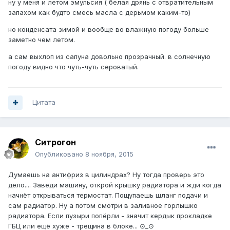
ну у меня и летом эмульсия ( белая дрянь с отвратительным
запахом как будто смесь масла с дерьмом каким-то)
но конденсата зимой и вообще во влажную погоду больше
заметно чем летом.
а сам выхлоп из сапуна довольно прозрачный. в солнечную
погоду видно что чуть-чуть сероватый.
Цитата
Ситрогон
Опубликовано
8 ноября, 2015
Думаешь на антифриз в цилиндрах? Ну тогда проверь это
дело.... Заведи машину, открой крышку радиатора и жди когда
начнёт открываться термостат. Пощупаешь шланг подачи и
сам радиатор. Ну а потом смотри в заливное горлышко
радиатора. Если пузыри попёрли - значит кердык прокладке
ГБЦ или ещё хуже - трещина в блоке... ⊙_⊙