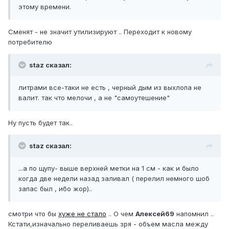
этому времени.
Сменят - не значит утилизируют .. Переходит к новому
потребителю
staz сказал:
литрами все-таки не есть , черный дым из выхлопа не
валит. так что мелочи , а не "самоутешение"
Ну пусть будет так..
staz сказал:
...а по щупу- выше верхней метки на 1 см - как и было
когда две недели назад заливал ( перелил немного шоб
запас был , ибо жор)..
смотри что бы
хуже не стало
.. О чем
Алексей69
напомнил ..
Кстати,изначально переливаешь зря - объем масла между