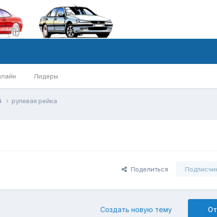
нлайн
Лидеры
6
рулевая рейка
Поделиться
Подписчи
Создать новую тему
От