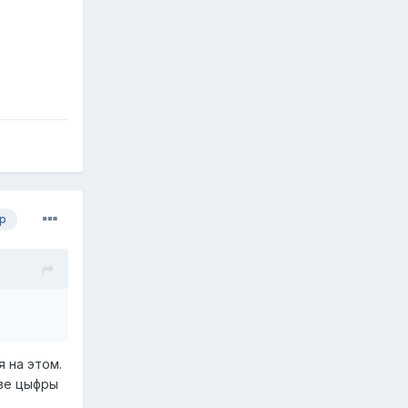
р
 на этом.
ове цыфры