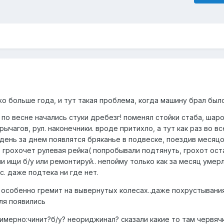
о больше года, и тут такая проблема, когда машину брал был
по весне начались стуки дребезг! поменял стойки стаба, шар
ычагов, рул. наконечники. вроде притихло, а тут как раз во в
 день за днем появлятся бряканье в подвеске, поездив месяцо
н: грохочет рулевая рейка( попробывали подтянуть, грохот ост
ли ищи б/у или ремонтируй.. непойму только как за месяц умерл
с. даже подтека ни где нет.
 особенно гремит на вывернутых колесах..даже похрустывани
ля появились
римерно:чинит?б/у? неориджинал? сказали какие то там червя