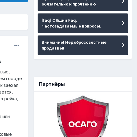
обязательно к прочтению
[faq] Общий Faq.
Частозадаваемые вопросы.
Внимание! Недобросовестные
продавцы!
о
овые,
сем городе
Партнёры
к заехал
ается,
а рейка,
я или
чковые