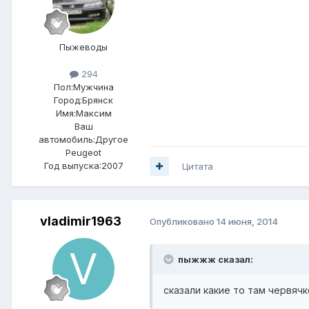
Пыжеводы
294
Пол:
Мужчина
Город:
Брянск
Имя:Максим
Ваш
автомобиль:Другое
Peugeot
Год выпуска:2007
Цитата
vladimir1963
Опубликовано
14 июня, 2014
пыжжж сказал:
сказали какие то там червяч