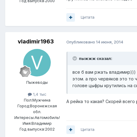
Год выпуска:2000
Цитата
vladimir1963
Опубликовано
14 июня, 2014
пыжжж сказал:
все б вам ржать владимир)))
этом. а про червяков это то 
Пыжеводы
голове цыфры крутились на с
1,4 тыс
Пол:
Мужчина
А рейка то какая? Скорей всего
Город:
Воронежская
обл.
Интересы:
Автомобиль!
Имя:Владимир
Год выпуска:2002
Цитата