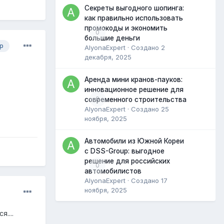
Секреты выгодного шопинга:
как правильно использовать
промокоды и экономить
0
большие деньги
р
AlyonaExpert
· Создано
2
декабря, 2025
Аренда мини кранов-пауков:
инновационное решение для
0
современного строительства
AlyonaExpert
· Создано
25
ноября, 2025
Автомобили из Южной Кореи
с DSS-Group: выгодное
решение для российских
0
автомобилистов
AlyonaExpert
· Создано
17
ноября, 2025
....