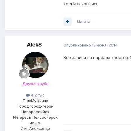
хрени накрылись
Цитата
Alek$
Опубликовано
13 июня, 2014
Все зависит от ареала твоего об
Друзья клуба
4,2 тыс
Пол:
Мужчина
Город:
город-герой
Новороссийск
Интересы:
Пенсионерск
ие... :D
Имя:Александр