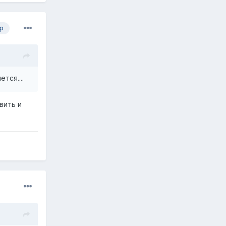
р
тся....
вить и