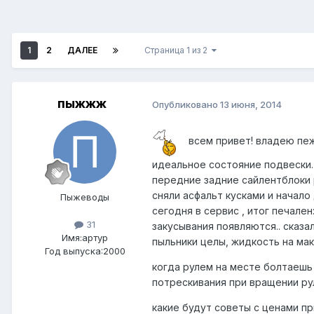
1
2
ДАЛЕЕ
Страница 1 из 2
пыжжж
Опубликовано
13 июня, 2014
всем привет! владею пеж
идеальное состояние подвески. 
передние задние сайлентблоки р
сняли асфальт кусками и начало
Пыжеводы
сегодня в сервис , итог печале
31
закусывания появляются.. сказа
Имя:артур
пыльники целы, жидкость на мак
Год выпуска:2000
когда рулем на месте болтаешь
потрескивания при вращении ру
какие будут советы с ценами п