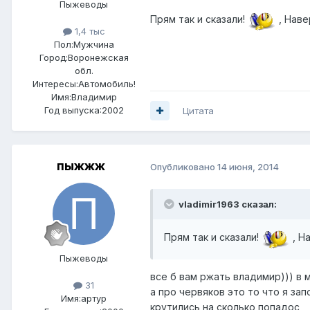
Пыжеводы
Прям так и сказали!
, Наве
1,4 тыс
Пол:
Мужчина
Город:
Воронежская
обл.
Интересы:
Автомобиль!
Имя:Владимир
Год выпуска:2002
Цитата
пыжжж
Опубликовано
14 июня, 2014
vladimir1963 сказал:
Прям так и сказали!
, Н
Пыжеводы
все б вам ржать владимир))) в 
31
а про червяков это то что я за
Имя:артур
крутились на сколько попадос