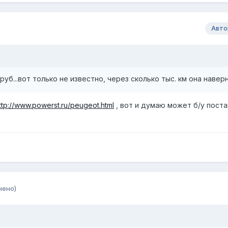
Авто
уб...вот только не известно, через сколько тыс. км она наверне
ttp://www.powerst.ru/peugeot.html
, вот и думаю может б/у поста
нено)