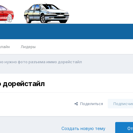
нлайн
Лидеры
но нужно фото разъема иммо дорейстайл
 дорейстайл
Поделиться
Подписчи
Создать новую тему
От