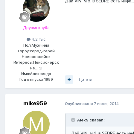
Дай VIN, м.б. в SEDRE есть инфа...
Друзья клуба
4,2 тыс
Пол:
Мужчина
Город:
город-герой
Новороссийск
Интересы:
Пенсионерск
ие... :D
Имя:Александр
Год выпуска:1999
Цитата
mike959
Опубликовано
7 июня, 2014
Alek$ сказал:
Дай VIN, м.б. в SEDRE есть инфа