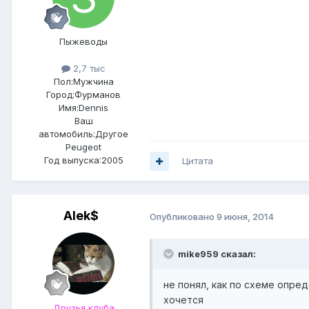
Пыжеводы
2,7 тыс
Пол:
Мужчина
Город:
Фурманов
Имя:Dennis
Ваш
автомобиль:Другое
Peugeot
Год выпуска:2005
Цитата
Alek$
Опубликовано
9 июня, 2014
mike959 сказал:
не понял, как по схеме опре
хочется
Друзья клуба