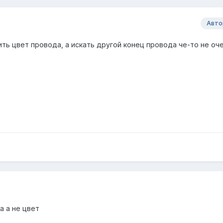
Авто
ить цвет провода, а искать другой конец провода че-то не оч
а а не цвет