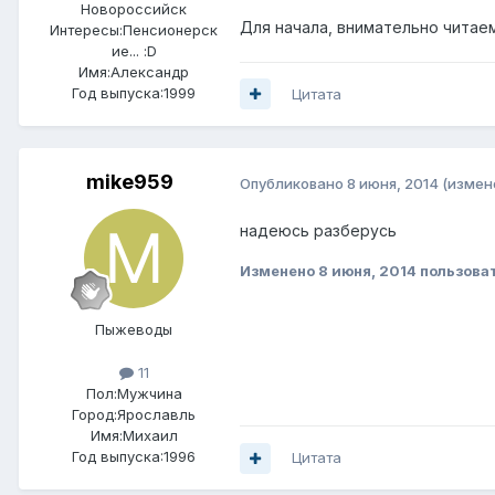
Новороссийск
Для начала, внимательно читае
Интересы:
Пенсионерск
ие... :D
Имя:Александр
Год выпуска:1999
Цитата
mike959
Опубликовано
8 июня, 2014
(измен
надеюсь разберусь
Изменено
8 июня, 2014
пользова
Пыжеводы
11
Пол:
Мужчина
Город:
Ярославль
Имя:Михаил
Год выпуска:1996
Цитата