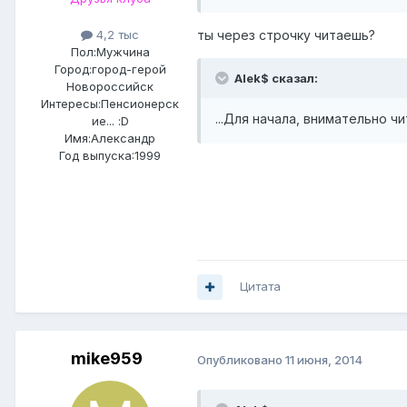
4,2 тыс
ты через строчку читаешь?
Пол:
Мужчина
Город:
город-герой
Alek$ сказал:
Новороссийск
Интересы:
Пенсионерск
...Для начала, внимательно ч
ие... :D
Имя:Александр
Год выпуска:1999
Цитата
mike959
Опубликовано
11 июня, 2014