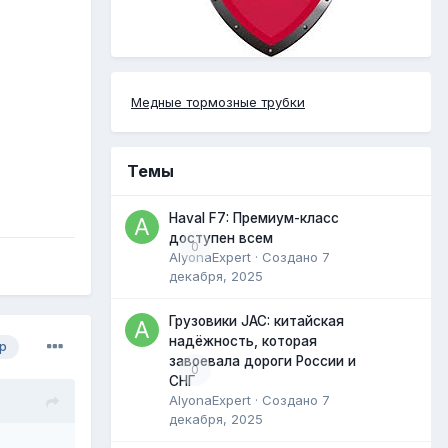
Медные тормозные трубки
Темы
Haval F7: Премиум-класс
доступен всем
0
AlyonaExpert
· Создано
7
декабря, 2025
Грузовики JAC: китайская
надёжность, которая
р
завоевала дороги России и
0
СНГ
AlyonaExpert
· Создано
7
декабря, 2025