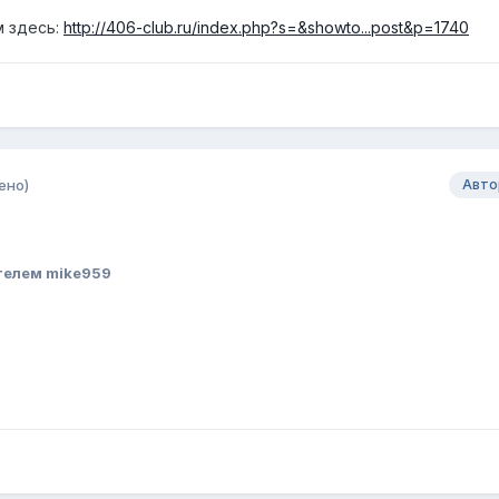
м здесь:
http://406-club.ru/index.php?s=&showto...post&p=1740
ено)
Авто
телем mike959