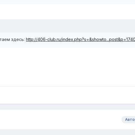
итаем здесь:
http://406-club.ru/index.php?s=&showto...post&p=174
Авто