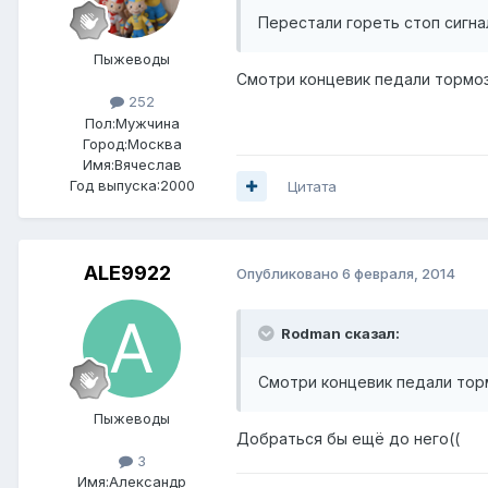
Перестали гореть стоп сигна
Пыжеводы
Смотри концевик педали тормоза
252
Пол:
Мужчина
Город:
Москва
Имя:Вячеслав
Год выпуска:2000
Цитата
ALE9922
Опубликовано
6 февраля, 2014
Rodman сказал:
Смотри концевик педали торм
Пыжеводы
Добраться бы ещё до него((
3
Имя:Александр