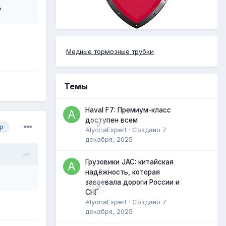
?
Медные тормозные трубки
Темы
Haval F7: Премиум-класс
доступен всем
0
р
AlyonaExpert
· Создано
7
декабря, 2025
Грузовики JAC: китайская
надёжность, которая
завоевала дороги России и
0
СНГ
AlyonaExpert
· Создано
7
декабря, 2025