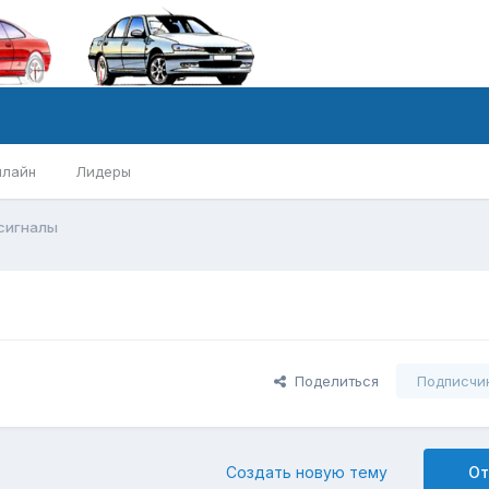
нлайн
Лидеры
 сигналы
Поделиться
Подписчи
Создать новую тему
От