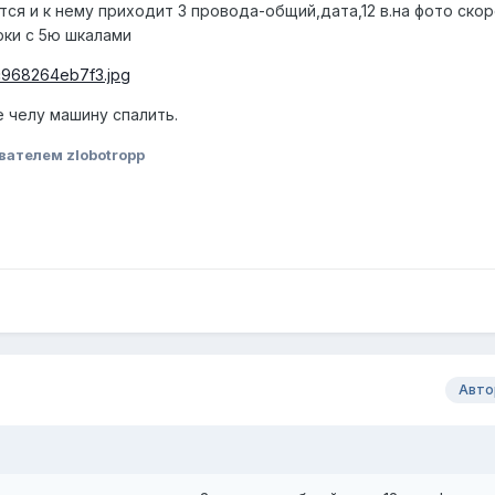
тся и к нему приходит 3 провода-общий,дата,12 в.на фото скор
ки с 5ю шкалами
c/c968264eb7f3.jpg
 челу машину спалить.
вателем zlobotropp
Авто