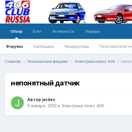
Обзор
Блог
Активность
Лидеры
Форумы
Календарь
Модераторы
Пользователи о
Главная
Технические форумы
Электрика пежо 406
непо
непонятный датчик
Автор
jerdev
9 января, 2013
в
Электрика пежо 406