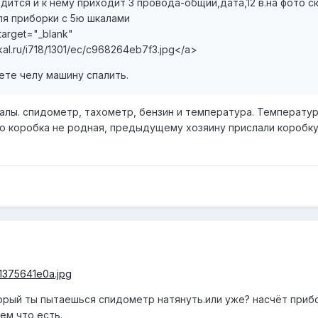
одится и к нему приходит 3 провода-общий,дата,12 в.на фото с
ля приборки с 5ю шкалами
target="_blank"
ikal.ru/i718/1301/ec/c968264eb7f3.jpg
</a>
ете челу машину спалить.
калы. спидометр, тахометр, бензин и температура. Температу
что коробка не родная, предыдущему хозяину прислали коробк
711375641e0a.jpg
орый ты пытаешься спидометр натянуть.или уже? насчёт приб
ем что есть.