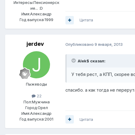
Интересы:
Пенсионерск
ие... :D
Имя:Александр
Год выпуска:1999
Цитата
jerdev
Опубликовано
9 января, 2013
Alek$ сказал:
У тебя рест, а КПП, скорее в
Пыжеводы
спасибо. а как тогда не переру
22
Пол:
Мужчина
Город:
Орел
Имя:Александр
Год выпуска:2001
Цитата