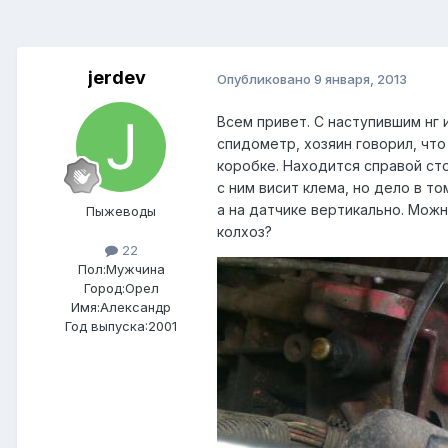
jerdev
Опубликовано
9 января, 2013
Всем привет. С наступившим нг
спидометр, хозяин говорил, чт
коробке. Находится справой сто
с ним висит клема, но дело в т
а на датчике вертикально. Мож
Пыжеводы
колхоз?
22
Пол:
Мужчина
Город:
Орел
Имя:Александр
Год выпуска:2001