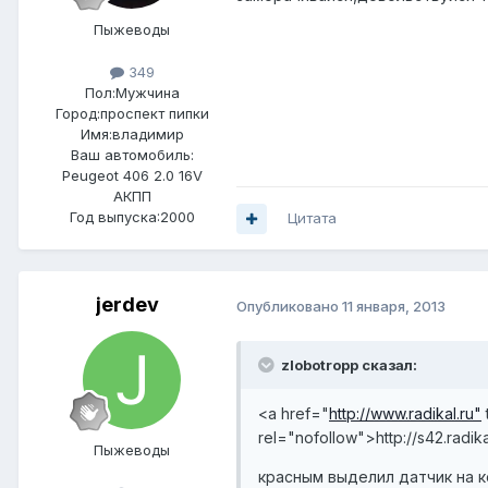
Пыжеводы
349
Пол:
Мужчина
Город:
проспект пипки
Имя:владимир
Ваш автомобиль:
Peugeot 406 2.0 16V
АКПП
Год выпуска:2000
Цитата
jerdev
Опубликовано
11 января, 2013
zlobotropp сказал:
<a href="
http://www.radikal.ru"
rel="nofollow">
http://s42.radi
Пыжеводы
красным выделил датчик на 