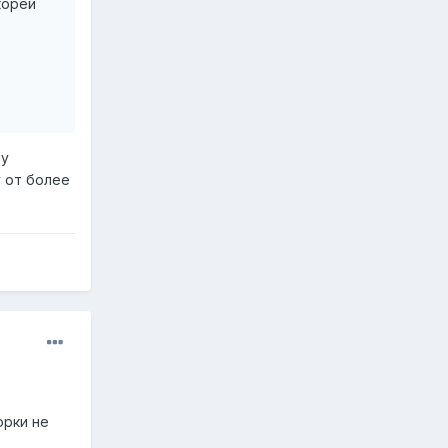
корей
ру
у от более
орки не