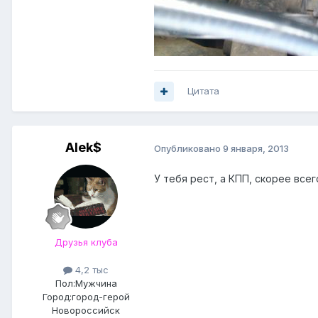
Цитата
Alek$
Опубликовано
9 января, 2013
У тебя рест, а КПП, скорее всег
Друзья клуба
4,2 тыс
Пол:
Мужчина
Город:
город-герой
Новороссийск