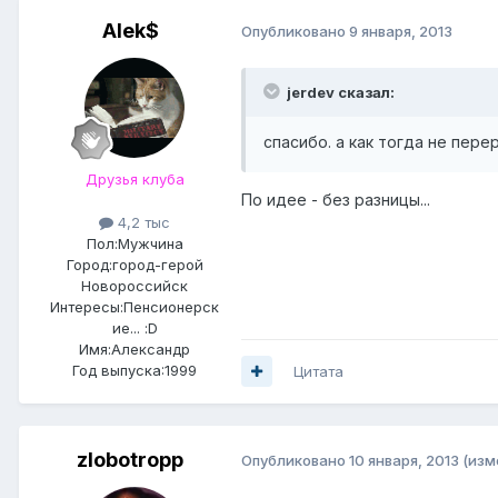
Alek$
Опубликовано
9 января, 2013
jerdev сказал:
спасибо. а как тогда не пер
Друзья клуба
По идее - без разницы...
4,2 тыс
Пол:
Мужчина
Город:
город-герой
Новороссийск
Интересы:
Пенсионерск
ие... :D
Имя:Александр
Год выпуска:1999
Цитата
zlobotropp
Опубликовано
10 января, 2013
(изм