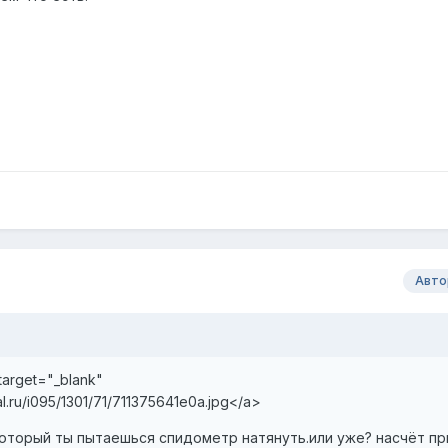
Авто
target="_blank"
kal.ru/i095/1301/71/711375641e0a.jpg
</a>
который ты пытаешься спидометр натянуть.или уже? насчёт п