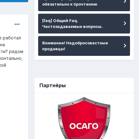
обязательно к прочтению
[faq] Общий Faq.
Частозадаваемые вопросы.
е работал
Внимание! Недобросовестные
 на
продавцы!
сти? рядом
зонтально,
кой
Партнёры