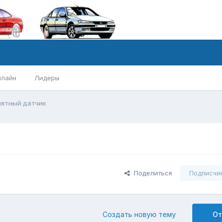
нлайн
Лидеры
нятный датчик
Поделиться
Подписчи
Создать новую тему
От