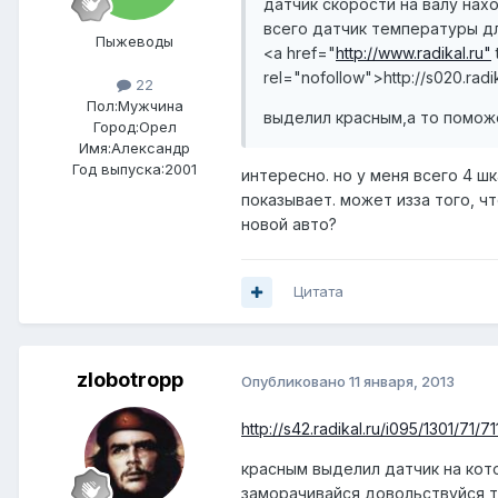
датчик скорости на валу нах
всего датчик температуры д
Пыжеводы
<a href="
http://www.radikal.ru"
rel="nofollow">
http://s020.rad
22
Пол:
Мужчина
выделил красным,а то помож
Город:
Орел
Имя:Александр
Год выпуска:2001
интересно. но у меня всего 4 ш
показывает. может изза того, 
новой авто?
Цитата
zlobotropp
Опубликовано
11 января, 2013
http://s42.radikal.ru/i095/1301/71/
красным выделил датчик на кот
заморачивайся,довольствуйся т