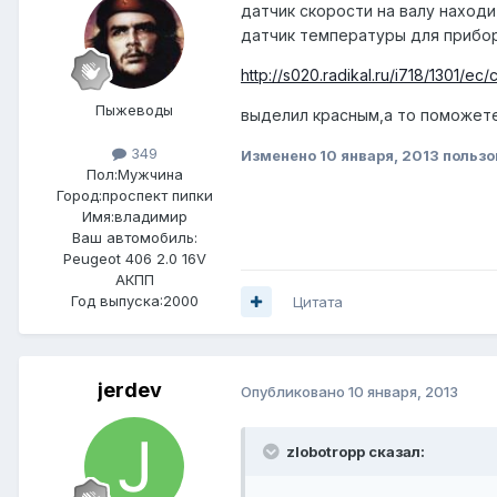
датчик скорости на валу находи
датчик температуры для прибор
http://s020.radikal.ru/i718/1301/e
Пыжеводы
выделил красным,а то поможете
349
Изменено
10 января, 2013
пользо
Пол:
Мужчина
Город:
проспект пипки
Имя:владимир
Ваш автомобиль:
Peugeot 406 2.0 16V
АКПП
Год выпуска:2000
Цитата
jerdev
Опубликовано
10 января, 2013
zlobotropp сказал: