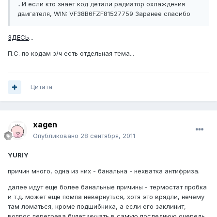
...И если кто знает код детали радиатор охлаждения
двигателя, WIN: VF38B6FZF81527759 Заранее спасибо
ЗДЕСЬ
...
П.С. по кодам з/ч есть отдельная тема...
Цитата
xagen
Опубликовано
28 сентября, 2011
YURIY
причин много, одна из них - банальна - нехватка антифриза.
далее идут еще более банальные причины - термостат пробка
и т.д. может еще помпа невернуться, хотя это врядли, нечему
там ломаться, кроме подшибника, а если его заклинит,
вопрос перегрева будет мучать в самую последнюю очередь.