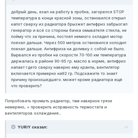
добрый день, ехал на работу в пробке, загорелся STOP
температура в конце красной зоны, остановился открыл
капот сверху из радиатора брызжет антифриз забрызгал
генератор и всё со стороны бачка омывателя стекла, не
пойму что за причина, постоял немного охладил мотор
поехал дальше. Через 500 метров остановился охлодил
поехал дальше. Антифриза на доливку с собой не было.
Вырвался из пробки на скорости 70-100 км температура
держалась в районе 90-95 гр. масло в норме, антифриз
капает гдето сверху наверно ему кранты, вентилятор
включается примерно на92 гр. Подскажите то знает
причину произошедшего. может кроме радиатора ещё
что проверить?
Попробовать промыть радиатор, там наверное грязи
немеряно, + проверить исправность термостата и
вентиляторов охлаждения...
YURIY сказал: