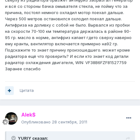
сверху из радиатора брызжет антифриз забрызгал генератор
и всё со стороны бачка омывателя стекла, не пойму что за
причина, постоял немного охладил мотор поехал дальше.
Через 500 метров остановился охлодил поехал дальше.
Антифриза на доливку с собой не было. Вырвался из пробки
на скорости 70-100 км температура держалась в районе 90-
95 гр. масло в норме, антифриз капает гдето сверху наверно
ему кранты, вентилятор включается примерно на92 гр.
Подскажите то знает причину произошедшего. может кроме
радиатора ещё что проверить? И если кто знает код детали
радиатор охлаждения двигателя, WIN: VF38B6FZF81527759
Заранее спасибо
Цитата
Alek$
Опубликовано
28 сентября, 2011
YURIY сказал: