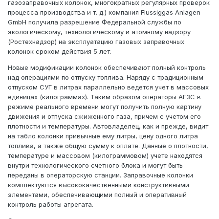
газозаправочных колонок, многократных регулярных проверок
процесса производства и т. д.) компания Flussiggas Anlagen
GmbH получила разрешение Федеральной службы по
экологическому, технологическому и атомному надзору
(Ростехнадзор) на эксплуатацию газовых заправочных
колонок сроком действия 5 лет.
Новые модификации колонок обеспечивают полный контроль
над операциями по отпуску топлива. Наряду с традиционным
отпуском СУГ в литрах параллельно ведется учет в массовых
единицах (килограммах). Таким образом операторы АГЗС в
режиме реального времени могут получить полную картину
движения и отпуска сжиженного газа, причем с учетом его
плотности и температуры. Автовладелец, как и прежде, видит
на табло колонки привычные ему литры, цену одного литра
топлива, а также общую сумму к оплате. Данные о плотности,
температуре и массовом (килограммовом) учете находятся
внутри технологического счетного блока и могут быть
переданы в операторскую станции. Заправочные колонки
комплектуются высококачественными конструктивными
элементами, обеспечивающими полный и оперативный
контроль работы агрегата.