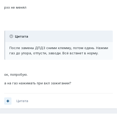
рхх не менял
Цитата
После замены ДПДЗ сними клемму, потом одень. Нажми
газ до упора, отпусти, заводи. Всё встанет в норму.
ок, попробую.
а на газ нажимать при вкл зажигании?
Цитата