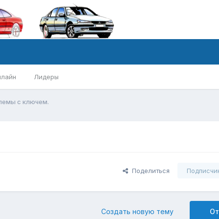
нлайн
Лидеры
лемы с ключем.
Поделиться
Подписчи
Создать новую тему
От