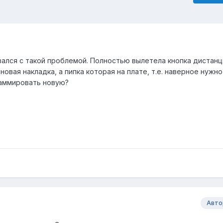
вался с такой проблемой. Полностью вылетела кнопка дистан
новая накладка, а пипка которая на плате, т.е. наверное нужн
раммировать новую?
Авто