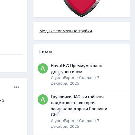
Медные тормозные трубки
Темы
Haval F7: Премиум-класс
доступен всем
0
AlyonaExpert
· Создано
7
декабря, 2025
Грузовики JAC: китайская
но
надёжность, которая
завоевала дороги России и
0
СНГ
AlyonaExpert
· Создано
7
декабря, 2025