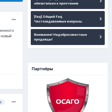
обязательно к прочтению
[faq] Общий Faq.
Частозадаваемые вопросы.
ционного
Внимание! Недобросовестные
о новый
продавцы!
Партнёры
р