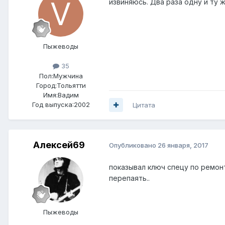
извиняюсь. Два раза одну и ту 
Пыжеводы
35
Пол:
Мужчина
Город:
Тольятти
Имя:Вадим
Год выпуска:2002
Цитата
Алексей69
Опубликовано
26 января, 2017
показывал ключ спецу по ремо
перепаять..
Пыжеводы