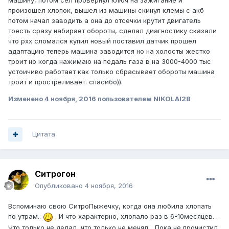
машину, потом сел провернул ключ на зажигание и
произошел хлопок, вышел из машины скинул клемы с акб
потом начал заводить а она до отсечки крутит двигатель
тоесть сразу набирает обороты, сделал диагностику сказали
что рхх сломался купил новый поставил датчик прошел
адаптацию теперь машина заводится но на холосты жестко
троит но когда нажимаю на педаль газа в на 3000-4000 тыс
устоичиво работает как только сбрасывает обороты машина
троит и простреливает. спасибо)).
Изменено
4 ноября, 2016
пользователем NIKOLAI28
Цитата
Ситрогон
Опубликовано
4 ноября, 2016
Вспоминаю свою СитроПыжечку, когда она любила хлопать
по утрам..
. И что характерно, хлопало раз в 6-10месяцев. .
Что только не делал, что только не менял... Пока не прочистил