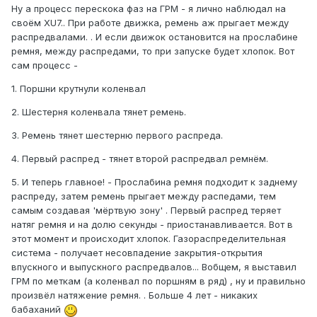
Ну а процесс перескока фаз на ГРМ - я лично наблюдал на
своём XU7.. При работе движка, ремень аж прыгает между
распредвалами. . И если движок остановится на прослабине
ремня, между распредами, то при запуске будет хлопок. Вот
сам процесс -
1. Поршни крутнули коленвал
2. Шестерня коленвала тянет ремень.
3. Ремень тянет шестерню первого распреда.
4. Первый распред - тянет второй распредвал ремнём.
5. И теперь главное! - Прослабина ремня подходит к заднему
распреду, затем ремень прыгает между распедами, тем
самым создавая 'мёртвую зону' . Первый распред теряет
натяг ремня и на долю секунды - приостанавливается. Вот в
этот момент и происходит хлопок. Газораспределительная
система - получает несовпадение закрытия-открытия
впускного и выпускного распредвалов... Вобщем, я выставил
ГРМ по меткам (а коленвал по поршням в ряд) , ну и правильно
произвёл натяжение ремня. . Больше 4 лет - никаких
бабаханий