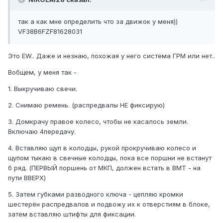
так а как мне определить что за движок у меня))
VF38B6FZF81628031
Это EW.. Даже и незнаю, похожая у него система ГРМ или нет..
Вобщем, у меня так -
1. Выкручиваю свечи.
2. Снимаю ремень. (распредвалы НЕ фиксирую)
3. Домкрачу правое колесо, чтобы не касалось земли.
Включаю 4передачу.
4. Вставляю щуп в колодцы, рукой прокручиваю колесо и
щупом тыкаю в свечные колодцы, пока все поршни не встанут
б ряд. (ПЕРВЫЙ поршень от МКП, должен встать в ВМТ - на
пути ВВЕРХ)
5. Затем губками разводного ключа - цепляю кромки
шестерён распредвалов и подвожу их к отверстиям в блоке,
затем вставляю штифты для фиксации.