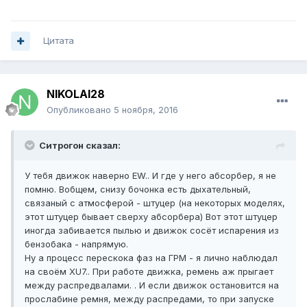
Цитата
NIKOLAI28
Опубликовано
5 ноября, 2016
Ситрогон сказал:
У тебя движок наверно EW.. И где у него абсорбер, я не
помню. Вобщем, снизу бочонка есть дыхательный,
связаный с атмосферой - штуцер (на некоторых моделях,
этот штуцер бывает сверху абсорбера) Вот этот штуцер
иногда забивается пылью и движок сосёт испарения из
бензобака - напрямую.
Ну а процесс перескока фаз на ГРМ - я лично наблюдал
на своём XU7.. При работе движка, ремень аж прыгает
между распредвалами. . И если движок остановится на
прослабине ремня, между распредами, то при запуске