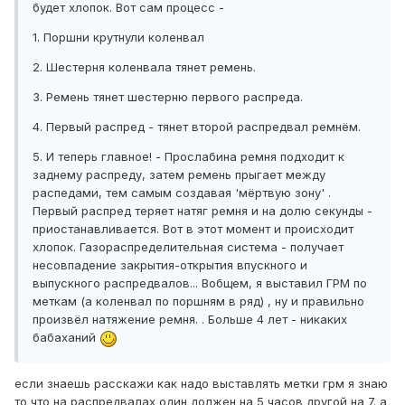
будет хлопок. Вот сам процесс -
1. Поршни крутнули коленвал
2. Шестерня коленвала тянет ремень.
3. Ремень тянет шестерню первого распреда.
4. Первый распред - тянет второй распредвал ремнём.
5. И теперь главное! - Прослабина ремня подходит к
заднему распреду, затем ремень прыгает между
распедами, тем самым создавая 'мёртвую зону' .
Первый распред теряет натяг ремня и на долю секунды -
приостанавливается. Вот в этот момент и происходит
хлопок. Газораспределительная система - получает
несовпадение закрытия-открытия впускного и
выпускного распредвалов... Вобщем, я выставил ГРМ по
меткам (а коленвал по поршням в ряд) , ну и правильно
произвёл натяжение ремня. . Больше 4 лет - никаких
бабаханий
если знаешь расскажи как надо выставлять метки грм я знаю
то что на распредвалах один должен на 5 часов другой на 7. а