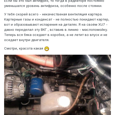
Если бы это был антифриз, то тогда в радиаторе постоянно
уменьшался уровень антифриза, особенно после стоянки.
У тебя скорей всего - некачественая вентиляция картера.
Картерные газы и конденсат - не полностью покидают картер,
вот и образовывают испарения на деталях. Я на своём XU7 -
давно переделал эту ВКГ , вставив в линию - маслопомойку.
Теперь вся бяка оседает в коробке, а не летит во впуск и не
оседает внутри двигателя.
Смотри, красота какая