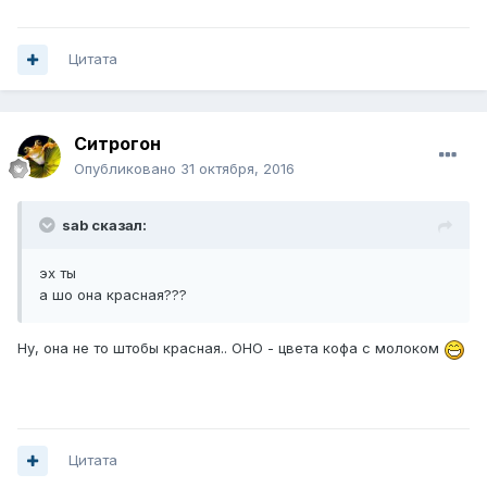
Цитата
Ситрогон
Опубликовано
31 октября, 2016
sab сказал:
эх ты
а шо она красная???
Ну, она не то штобы красная.. ОНО - цвета кофа с молоком
Цитата