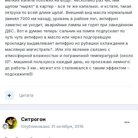
мелких капель похожих на воду!.. несколько раз чистым
щупом "нырял" в картер - всё те же капельки.. и кстати, такая
петруха по всей длине щупа!.. Внешний вид масла нормальный
(менял 7000 км назад), уровень в районе min, антифриз
заметно не уходит, аварийные лампы не горят при заведённом
ДВС.. Вот и думаю теперь: сальник на помпе подпускает по
чуть чуть антифриз в масло или через подгоревшую
прокладку выдавливает антифриз из рубашки охлаждения в
масляную магистраль?.. Или это явление связано с
атмосферной влажностью и пограничной температурой (около
0)?.. машиной пользуюсь каждый день, но проезжаю немного:
до работы 3 км... может кто сталкивался с таким эффектом -
подскажите!))
Цитата
Ситрогон
Опубликовано
31 октября, 2016