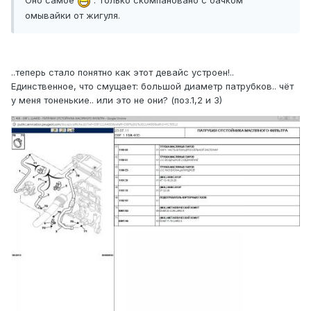
Оно самое
. Только скомпановано с бачком
омывайки от жигуля.
..теперь стало понятно как этот девайс устроен!..
Единственное, что смущает: большой диаметр патрубков.. чёт
у меня тоненькие.. или это не они? (поз.1,2 и 3)