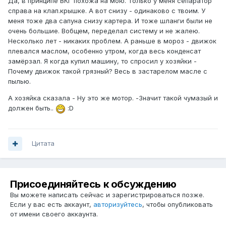
Да, в принципе ВКГ похожа на мою. Только у меня сепаратор
справа на клап.крышке. А вот снизу - одинаково с твоим. У
меня тоже два сапуна снизу картера. И тоже шланги были не
очень большие. Вобщем, переделал систему и не жалею.
Несколько лет - никаких проблем. А раньше в мороз - движок
плевался маслом, особенно утром, когда весь конденсат
замёрзал. Я когда купил машину, то спросил у хозяйки -
Почему движок такой грязный? Весь в застарелом масле с
пылью.
А хозяйка сказала - Ну это же мотор. -Значит такой чумазый и
должен быть..
:D
Цитата
Присоединяйтесь к обсуждению
Вы можете написать сейчас и зарегистрироваться позже.
Если у вас есть аккаунт,
авторизуйтесь
, чтобы опубликовать
от имени своего аккаунта.