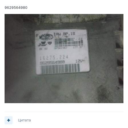
9629564980
Цитата