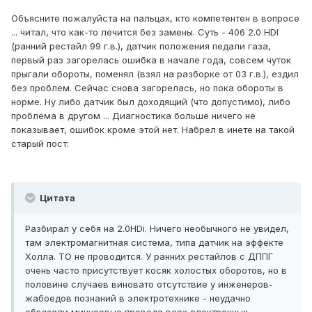
Объясните пожалуйста на пальцах, кто компетентен в вопросе
... читал, что как-то лечится без замены. Суть - 406 2.0 HDI
(ранний рестайл 99 г.в.), датчик положения педали газа,
первый раз загорелась ошибка в начале года, совсем чуток
прыгали обороты, поменял (взял на разборке от 03 г.в.), ездил
без проблем. Сейчас снова загорелась, но пока обороты в
норме. Ну либо датчик был доходящий (что допустимо), либо
проблема в другом ... Диагностика больше ничего не
показывает, ошибок кроме этой нет. Набрел в инете на такой
старый пост:
Цитата
Разбирал у себя на 2.0HDi. Ничего необычного не увидел,
там электромагнитная система, типа датчик на эффекте
Холла. ТО не проводится. У ранних рестайлов с ДППГ
очень часто присутствует косяк холостых оборотов, но в
половине случаев виновато отсутствие у инженеров-
жабоедов познаний в электротехнике - неудачно