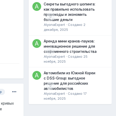
Секреты выгодного шопинга:
как правильно использовать
промокоды и экономить
0
большие деньги
AlyonaExpert
· Создано
2
декабря, 2025
Аренда мини кранов-пауков:
инновационное решение для
0
современного строительства
AlyonaExpert
· Создано
25
ноября, 2025
Автомобили из Южной Кореи
с DSS-Group: выгодное
решение для российских
0
автомобилистов
р
AlyonaExpert
· Создано
17
ноября, 2025
 кривых
не