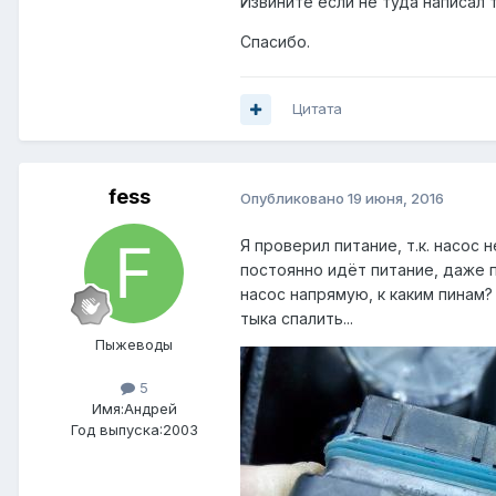
Извините если не туда написал 
Спасибо.
Цитата
fess
Опубликовано
19 июня, 2016
Я проверил питание, т.к. насос 
постоянно идёт питание, даже п
насос напрямую, к каким пинам
тыка спалить...
Пыжеводы
5
Имя:Андрей
Год выпуска:2003