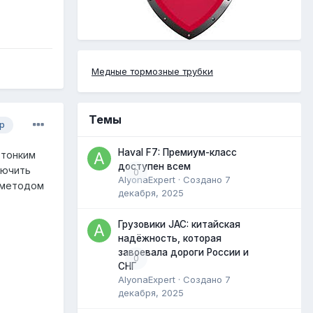
Медные тормозные трубки
Темы
р
Haval F7: Премиум-класс
о тонким
доступен всем
лючить
0
AlyonaExpert
· Создано
7
ь методом
декабря, 2025
Грузовики JAC: китайская
надёжность, которая
завоевала дороги России и
0
СНГ
AlyonaExpert
· Создано
7
декабря, 2025