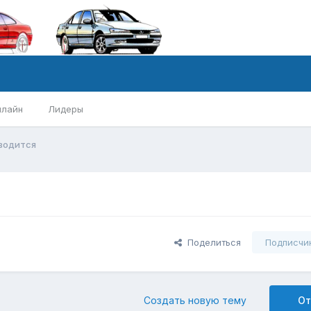
нлайн
Лидеры
водится
Поделиться
Подписчи
Создать новую тему
От