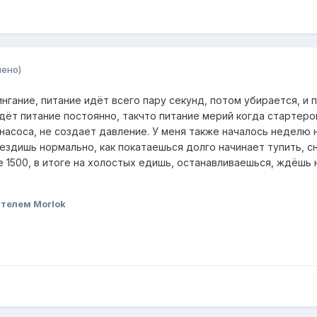
нено)
нгание, питание идёт всего пару секунд, потом убирается, и 
дёт питание постоянно, такчто питание мерий когда стартеро
 насоса, не создает давление. У меня также началось неделю 
ездишь нормально, как покатаешься долго начинает тупить, с
е 1500, в итоге на холостых едишь, останавливаешься, ждёшь 
телем Morlok