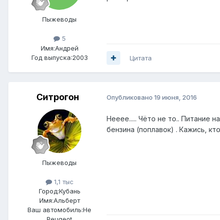
Пыжеводы
5
Имя:Андрей
Год выпуска:2003
Цитата
Ситрогон
Опубликовано
19 июня, 2016
Нееее..... Чёто не то.. Питание
бензина (поплавок) . Кажись, кт
Пыжеводы
1,1 тыс
Город:
Кубань
Имя:Альберт
Ваш автомобиль:Не
Peugeot