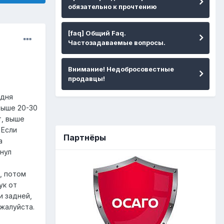
обязательно к прочтению
[faq] Общий Faq.
Частозадаваемые вопросы.
Внимание! Недобросовестные
продавцы!
одня
выше 20-30
т, выше
 Если
Партнёры
а
инул
, потом
ук от
и задней,
ожалуйста.