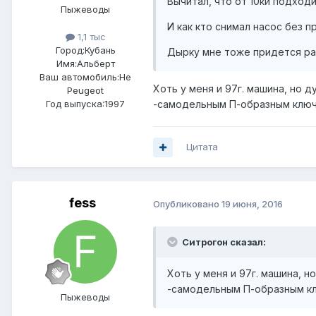
Вычитал, что от 10ки подход
Пыжеводы
И как кто снимал насос без п
1,1 тыс
Город:
Кубань
Дырку мне тоже придется рас
Имя:Альберт
Ваш автомобиль:Не
Хоть у меня и 97г. машина, но 
Peugeot
-самодельным П-образным ключо
Год выпуска:1997
Цитата
fess
Опубликовано
19 июня, 2016
Ситрогон сказал:
Хоть у меня и 97г. машина, 
-самодельным П-образным кл
Пыжеводы