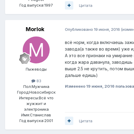
Год выпуска:1997
Цитата
Morlok
Опубликовано
19 июня, 2016
(изме
всё норм, когда включаешь зажи
завода(а также во время) уже и
А это все признаки на умирание
когда жара даванула, заводишь 
выше 2.5 не крутить, потом выш
Пыжеводы
дальше едишь)
83
Изменено
19 июня, 2016
пользова
Пол:
Мужчина
Город:
Новосибирск
Интересы:
Всё что
жужжит и
электроника
Имя:Станислав
Год выпуска:2001
Цитата