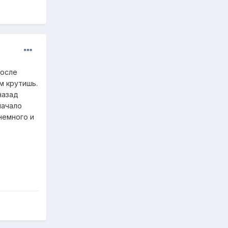
после
м крутишь.
назад
начало
немного и