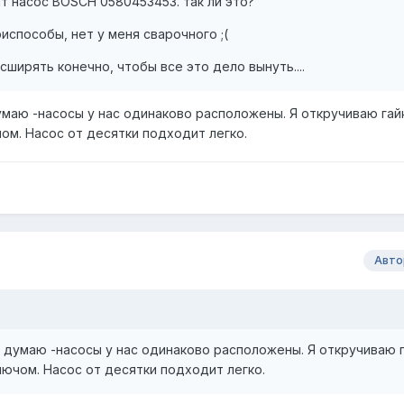
ит насос BOSCH 0580453453. так ли это?
риспособы, нет у меня сварочного ;(
ширять конечно, чтобы все это дело вынуть....
думаю -насосы у нас одинаково расположены. Я откручиваю гай
м. Насос от десятки подходит легко.
Авто
но думаю -насосы у нас одинаково расположены. Я откручиваю 
ючом. Насос от десятки подходит легко.