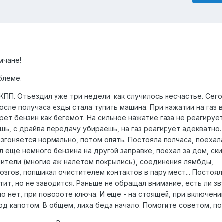
мчане!
блеме.
АКПП. Отъездил уже три недели, как случилось несчастье. Сег
после получаса езды стала тупить машина. При нажатии на газ 
рет бензин как бегемот. На сильное нажатие газа не реагируе
шь, с драйва передачу убираешь, на газ реагирует адекватно.
азгоняется нормально, потом опять. Постояла полчаса, поехал
ил еще немного бензина на другой заправке, поехал за дом, ск
ители (многие аж налетом покрылись), соединения лямбды,
згов, попшикал очистителем контактов в пару мест... Постоял
рутит, но не заводится. Раньше не обращал внимание, есть ли зв
но нет, при повороте ключа. И еще - на стоящей, при включени
од капотом. В общем, лиха беда начало. Помогите советом, п