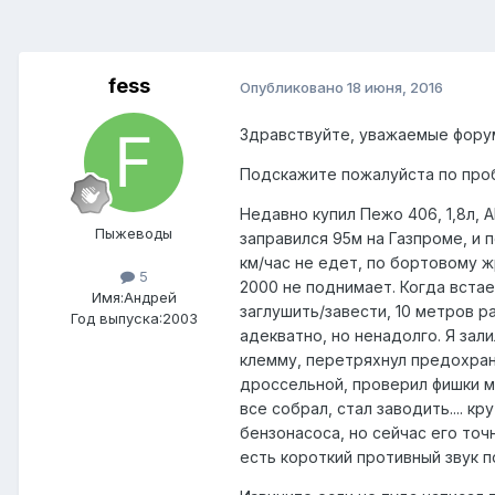
fess
Опубликовано
18 июня, 2016
Здравствуйте, уважаемые фору
Подскажите пожалуйста по про
Недавно купил Пежо 406, 1,8л, 
Пыжеводы
заправился 95м на Газпроме, и 
км/час не едет, по бортовому ж
5
2000 не поднимает. Когда встае
Имя:Андрей
заглушить/завести, 10 метров р
Год выпуска:2003
адекватно, но ненадолго. Я зал
клемму, перетряхнул предохран
дроссельной, проверил фишки мо
все собрал, стал заводить.... к
бензонасоса, но сейчас его точ
есть короткий противный звук п