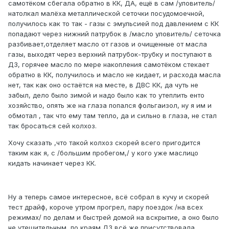
самотёком сбегала обратно в КК, ДА, ещё в сам /уловитель/
натолкал малёха металлической сеточки посудомоечной,
получилось как то так - газы с эмульсией под давлением с КК
попадают через нижний патрубок в /масло уловитель/ сеточка
разбивает,отделяет масло от газов и очищенные от масла
газы, выходят через верхний патрубок-трубку и поступают в
ДЗ, горячее масло по мере накопления самотёком стекает
обратно в КК, получилось и масло не кидает, и расхода масла
нет, так как оно остаётся на месте, в ДВС КК, да чуть не
забыл, дело было зимой и надо было как то утеплить енто
хозяйство, опять же на глаза попался фольгаизол, ну я им и
обмотал , так что ему там тепло, да и сильно в глаза, не стал
так бросаться сей колхоз.
Хочу сказать ,что такой колхоз скорей всего пригодится
таким как я, с /большим пробегом,/ у кого уже маслицо
кидать начинает через КК.
Ну а теперь самое интересное, всё собрал в кучу и скорей
тест драйф, короче утром прогрел, пару поездок /на всех
режимах/ по делам и быстрей домой на вскрытие, а оно было
не утешительным, по краям ДЗ всё же присутствовала