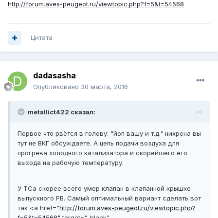
http://forum.aves-peugeot.ru/viewtopic.php?f=5&t=54568
Цитата
dadasasha
Опубликовано
30 марта, 2016
metallict422 сказал:
Первое что рвётся в голову: "йоп вашу и т.д." нихрена вы
тут не ВКГ обсуждаете. А цепь подачи воздуха для
прогрева холодного катализатора и скорейшего его
выхода на рабочую температуру.
У ТСа скорее всего умер клапан в клапанной крышке
выпускного РВ. Самый оптимальный вариант сделать вот
так <a href="
http://forum.aves-peugeot.ru/viewtopic.php?
f=5&t=54568"
target="_blank"