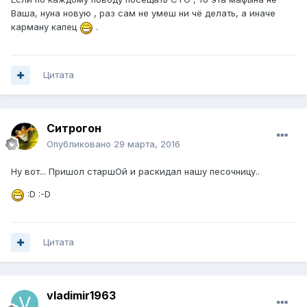
Ваша, нуна новую , раз сам не умеш ни чё делать, а иначе
карману капец
.
Цитата
Ситрогон
Опубликовано
29 марта, 2016
Ну вот... Пришол старшОй и раскидал нашу песочницу..
:D :-D
Цитата
vladimir1963