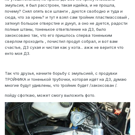
эмульсия, я был расстроен, такая идейка, и не прошла,
почему? Снял опять все шланги , дуются свободно и туда и
сюда, что за хрень? и тут я взял сам тройник пластмассовый ,
заткнул большое отверстие и дунул, а оно не дуется, радости
полные штаны, тоненькое ответвление на ДЗ, было
закоксовано так, что его пришлось сперва тоненьким
сверлом проходить , почистил продул собрал, и вот вам
счастье, ДЗ сухая и чистая как у кота... ажж не верится что
енто моя ДЗ.
Так что друзья, начните борьбу с эмульсией, с продувки
ТРОЙНИКА и тоненькой трубочки, которая идёт на ДЗ, думаю
многие будут удивлены, что тройник будет /закоксован /.
пойду сфоткаю, может смогу выложить фото.