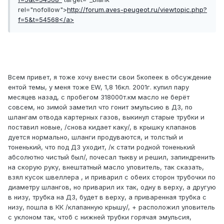
rel="nofollow">
http://forum.aves-peugeot.ru/viewtopic.php?
f=5&t=54568</a>
Всем привет, я тоже хочу внести свои 5копеек в обсуждение
ентой темы, у меня тоже EW, 1,8 16кл. 2001г. купил пару
месяцев назад, с пробегом 318000т.км масло не берёт
совсем, но зимой заметил что гонит эмульсию в ДЗ, по
шлангам отвода картерных газов, выкинул старые трубки и
поставил новые, /снова кидает каку/, в крышку клапанов
дуется нормально, шланги продуваются, и толстый и
тоненький, что под ДЗ уходит, /к стати родной тоненький
абсолютно чистый был/, почесал тыкву и решил, запиндренить
на скорую руку, внештатный масло уловитель, так сказать,
взял кусок швеллера , и приварил с обеих сторон трубочки по
диаметру шлангов, но приварил их так, одну в верху, а другую
в низу, трубка на ДЗ, будет в верху, а приваренная трубка с
низу, пошла в КК /клапанную крышу/, + расположил уловитель
с уклоном так, чтоб с нижней трубки горячая эмульсия,