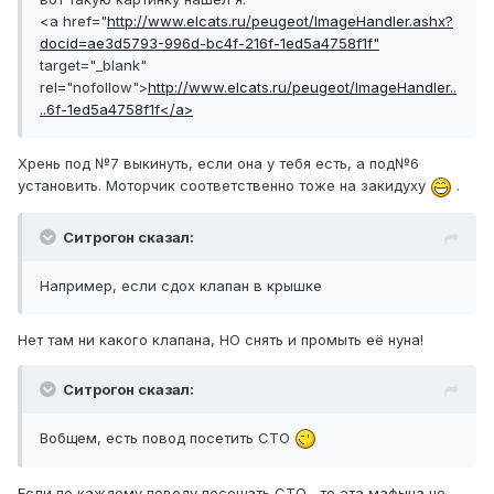
<a href="
http://www.elcats.ru/peugeot/ImageHandler.ashx?
docid=ae3d5793-996d-bc4f-216f-1ed5a4758f1f"
target="_blank"
rel="nofollow">
http://www.elcats.ru/peugeot/ImageHandler..
..6f-1ed5a4758f1f</a>
Хрень под №7 выкинуть, если она у тебя есть, а под№6
установить. Моторчик соответственно тоже на закидуху
.
Ситрогон сказал:
Например, если сдох клапан в крышке
Нет там ни какого клапана, НО снять и промыть её нуна!
Ситрогон сказал:
Вобщем, есть повод посетить СТО
Если по каждому поводу посещать СТО , то эта мафына не