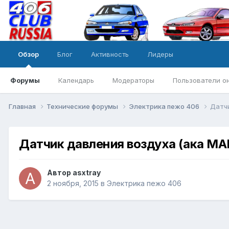
Обзор
Блог
Активность
Лидеры
Форумы
Календарь
Модераторы
Пользователи о
Главная
Технические форумы
Электрика пежо 406
Датчи
Датчик давления воздуха (ака MA
Автор
asxtray
2 ноября, 2015
в
Электрика пежо 406