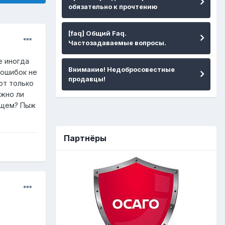
обязательно к прочтению
[faq] Общий Faq.
Частозадаваемые вопросы.
е иногда
Внимание! Недобросовестные
 ошибок не
продавцы!
от только
ожно ли
общем? Пыж
Партнёры