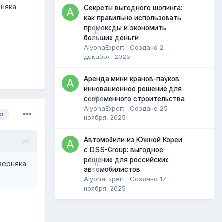
рняка
Секреты выгодного шопинга:
как правильно использовать
промокоды и экономить
0
большие деньги
AlyonaExpert
· Создано
2
декабря, 2025
Аренда мини кранов-пауков:
инновационное решение для
0
современного строительства
AlyonaExpert
· Создано
25
р
ноября, 2025
Автомобили из Южной Кореи
с DSS-Group: выгодное
решение для российских
верняка
0
автомобилистов
AlyonaExpert
· Создано
17
ноября, 2025