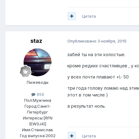
Цитата
staz
Опубликовано
3 ноября, 2015
забей ты на эти холостые.
кроме редких счастливцев , у ко
у всех почти плавают +\- 50
Пыжеводы
три года голову ломаю над этим
959
этот в том числе )
Пол:
Мужчина
а результат ноль.
Город:
Санкт-
Петербург
Интересы:
[RFN
(EW0J4)]
Имя:Станислав
Год выпуска:2002
Цитата