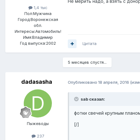
Не мерить надо, а взять с доно
1,4 тыс
Пол:
Мужчина
Город:
Воронежская
обл.
Интересы:
Автомобиль!
Имя:Владимир
Год выпуска:2002
Цитата
5 месяцев спустя...
dadasasha
Опубликовано
18 апреля, 2016
(изм
sab сказал:
фотки свечей крупным плано
Пыжеводы
[/]
237