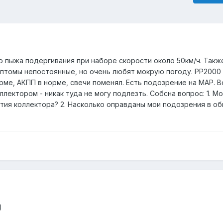
о пыжа подергивания при наборе скорости около 50км/ч. Такж
птомы непостоянные, но очень любят мокрую погоду. PP2000
рме, АКПП в норме, свечи поменял. Есть подозрение на MAP. В
лектором - никак туда не могу подлезть. Собсна вопрос: 1. М
ятия коллектора? 2. Насколько оправданы мои подозрения в 
)