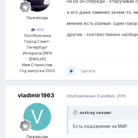
на ЕВ он спереди - откручивай 
я его даже заменил зачем-то. н
Пыжеводы
мнения есть разные. одни говоря
959
другие - соотвественно наобор
Пол:
Мужчина
Город:
Санкт-
Петербург
Интересы:
[RFN
(EW0J4)]
Имя:Станислав
Год выпуска:2002
Цитата
vladimir1963
Опубликовано
3 ноября, 2015
asxtray сказал:
Есть подозрение на MAP.
Пыжеводы