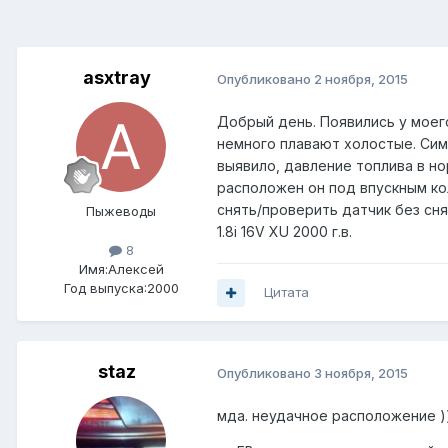
asxtray
Опубликовано
2 ноября, 2015
Добрый день. Появились у моег
немного плавают холостые. Сим
выявило, давление топлива в но
расположен он под впускным кол
снять/проверить датчик без сн
Пыжеводы
1.8i 16V XU 2000 г.в.
8
Имя:Алексей
Год выпуска:2000
Цитата
staz
Опубликовано
3 ноября, 2015
мда. неудачное расположение )