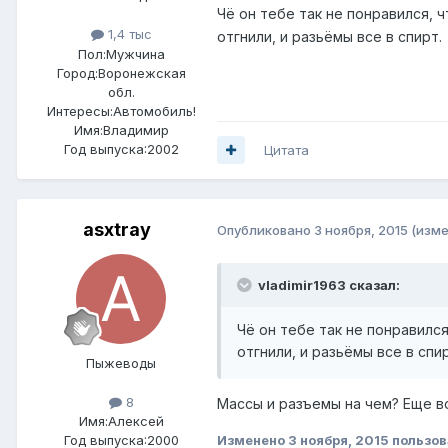
Чё он тебе так не понравился, 
1,4 тыс
отгнили, и разьёмы все в спирт.
Пол:
Мужчина
Город:
Воронежская
обл.
Интересы:
Автомобиль!
Имя:Владимир
Год выпуска:2002
Цитата
asxtray
Опубликовано
3 ноября, 2015
(изме
vladimir1963 сказал:
Чё он тебе так не понравилс
отгнили, и разьёмы все в спир
Пыжеводы
8
Массы и разъемы на чем? Еще во
Имя:Алексей
Год выпуска:2000
Изменено
3 ноября, 2015
пользов