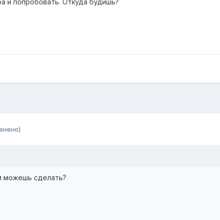
ра и попробовать. Откуда будишь?
енено)
м можешь сделать?