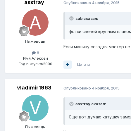
asxtray
Опубликовано
4 ноября, 2015
sab сказал:
фотки свечей крупным плано
Пыжеводы
Если машину сегодня мастер не
8
Имя:Алексей
Год выпуска:2000
Цитата
vladimir1963
Опубликовано
4 ноября, 2015
asxtray сказал:
Еще вот думаю катушку замер
Пыжеводы