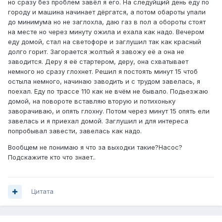
но сразу без проблем завёл я его. На следуйщий день еду по
городу и машина начинает дёргатся, а потом обароты упали
до минимума но не заглохла, даю газ в пол а обороты стоят
на месте но через минуту ожила и ехала как надо. Вечером
еду домой, стал на светофоре и заглушил так как красный
долго горит. Загорается жолтый я завожу её а она не
заводится. Деру я её стартером, деру, она схватывает
немного но сразу глохнет. Решил я постоять минут 15 чтоб
остыла немного, начинаю заводить и с трудом завелась, я
поехал. Еду по трассе 110 как не вчём не бывало. Подьезжаю
домой, на повороте вставляю вторую и потихоньку
заворачиваю, и опять глохну. Потом через минут 15 опять ели
завелась и я приехал домой. Заглушил и для интереса
попробывал завести, завелась как надо.
Вообщем не понимаю я что за выходки такие?Насос?
Подскажите кто что знает..
Цитата