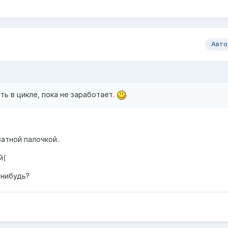
Авто
ть в цикле, пока не заработает.
атной палочкой..
й(
-нибудь?