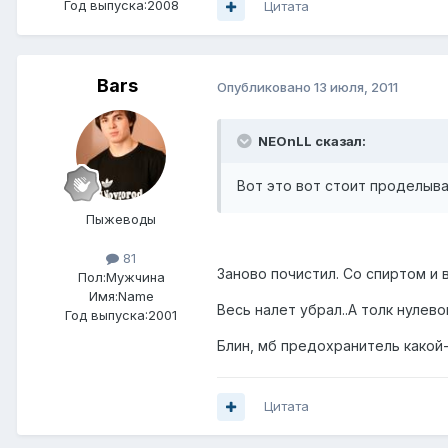
Год выпуска:2008
Цитата
Bars
Опубликовано
13 июля, 2011
NEOnLL сказал:
Вот это вот стоит проделыва
Пыжеводы
81
Заново почистил. Со спиртом и в
Пол:
Мужчина
Имя:Name
Весь налет убрал..А толк нулево
Год выпуска:2001
Блин, мб предохранитель какой
Цитата