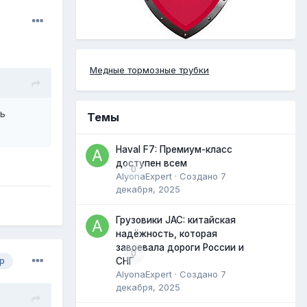
Медные тормозные трубки
ть
Темы
Haval F7: Премиум-класс
доступен всем
0
AlyonaExpert
· Создано
7
декабря, 2025
Грузовики JAC: китайская
надёжность, которая
завоевала дороги России и
0
СНГ
р
AlyonaExpert
· Создано
7
декабря, 2025