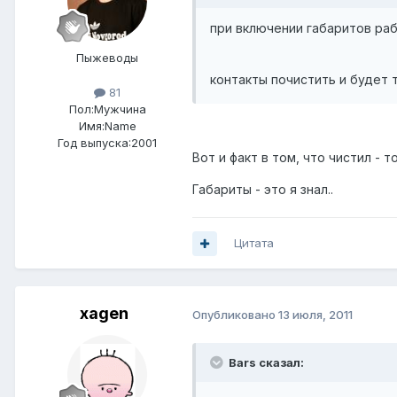
при включении габаритов раб
Пыжеводы
контакты почистить и будет 
81
Пол:
Мужчина
Имя:Name
Год выпуска:2001
Вот и факт в том, что чистил - т
Габариты - это я знал..
Цитата
xagen
Опубликовано
13 июля, 2011
Bars сказал: