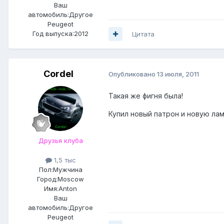
Ваш
автомобиль:Другое
Peugeot
Год выпуска:2012
Цитата
Cordel
Опубликовано
13 июля, 2011
Такая же фигня была!
Купил новый патрон и новую лам
Друзья клуба
1,5 тыс
Пол:
Мужчина
Город:
Moscow
Имя:Anton
Ваш
автомобиль:Другое
Peugeot