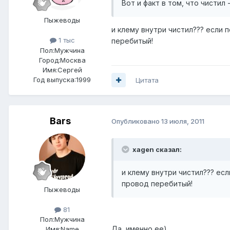
Вот и факт в том, что чистил -
Пыжеводы
и клему внутри чистил??? если 
1 тыс
перебитый!
Пол:
Мужчина
Город:
Москва
Имя:Сергей
Год выпуска:1999
Цитата
Bars
Опубликовано
13 июля, 2011
xagen сказал:
и клему внутри чистил??? есл
провод перебитый!
Пыжеводы
81
Пол:
Мужчина
Да, именно ее)
Имя:Name