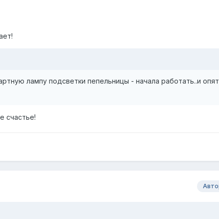
ает!
ртную лампу подсветки пепельницы - начала работать..и опя
е счастье!
Авто