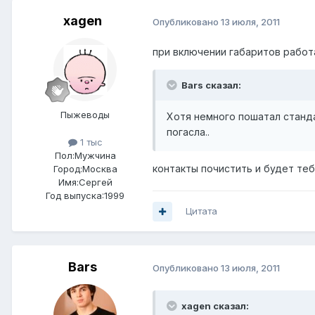
xagen
Опубликовано
13 июля, 2011
при включении габаритов работ
Bars сказал:
Пыжеводы
Хотя немного пошатал станда
погасла..
1 тыс
Пол:
Мужчина
контакты почистить и будет теб
Город:
Москва
Имя:Сергей
Год выпуска:1999
Цитата
Bars
Опубликовано
13 июля, 2011
xagen сказал: