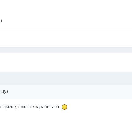
у)
ищу)
в цикле, пока не заработает.