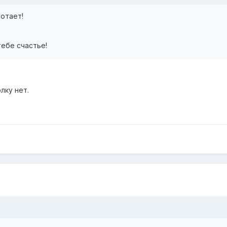
отает!
тебе счастье!
олку нет.