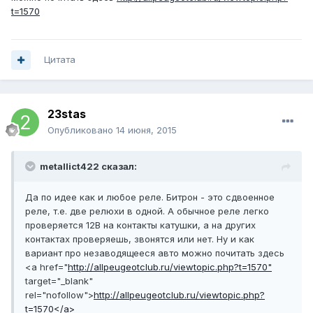
t=1570
Цитата
23stas
Опубликовано
14 июня, 2015
metallict422 сказал:
Да по идее как и любое реле. Битрон - это сдвоенное
реле, т.е. две релюхи в одной. А обычное реле легко
проверяется 12В на контакты катушки, а на других
контактах проверяешь, звонятся или нет. Ну и как
вариант про незаводящееся авто можно почитать здесь
<a href="
http://allpeugeotclub.ru/viewtopic.php?t=1570"
target="_blank"
rel="nofollow">
http://allpeugeotclub.ru/viewtopic.php?
t=1570</a>