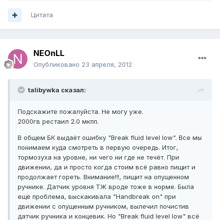
Цитата
NEOnLL
Опубликовано
23 апреля, 2012
talibywka сказал:
Подскажите пожалуйста. Не могу уже.
2000гв рестаил 2.0 мкпп.
В общем БК выдаёт ошибку "Break fluid level low". Все мы
понимаем куда смотреть в первую очередь. Итог,
тормозуха на уровне, ни чего ни где не течёт. При
движении, да и просто когда стоим всё равно пищит и
продолжает гореть. Внимание!!!, пищит на опущенном
ручнике. Датчик уровня ТЖ вроде тоже в норме. Была
ещё проблема, выскакивала "Handbreak on" при
движении с опущенным ручником, вылечил почистив
датчик ручника и концевик. Но "Break fluid level low" всё