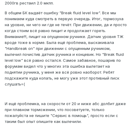
2000гв рестаил 2.0 мкпп.
В общем БК выдаёт ошибку "Break fluid level low". Все мы
понимаем куда смотреть в первую очередь. Итог, тормозуха
на уровне, ни чего ни где не течёт. При движении, да и просто
когда стоим всё равно пищит и продолжает гореть.
Внимание!!!, пищит на опущенном ручнике. Датчик уровня ТЖ
вроде тоже в норме. Была ещё проблема, выскакивала
"Handbreak on" при движении с опущенным ручником,
вылечил почистив датчик ручника и концевик. Но "Break fluid
level low" всё равно остался. Самое забавное, пошарив по
форумам видел что у многих эта ошибка вылетает на
поднятии ручника, у меня же всё ровно наоборот. Ребят
подскажите куда копать, не могу уже этот противный писк
слушать=(
И ещё проблемка, на скорости от 20 и ниже абс долбит даже
при плавном торможении, что посоветуете, только
пожалуйста не пишите "Сервис в помощь", просто если с
таким был опыт опишите как вылечили.