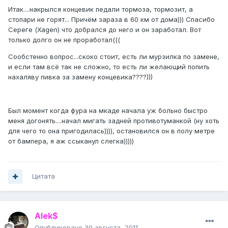
Итак....накрылся концевик педали тормоза, тормозит, а
стопари не горят... Причём зараза в 60 км от дома))) Спасибо
Сереге (Xagen) что добрался до него и он заработал. Вот
только долго он не проработал(((
Сообстенно вопрос...скоко стоит, есть ли мурзилка по замене,
и если там всё так не сложно, то есть ли желающий попить
нахаляву пивка за замену концевика????)))
Был момент когда фура на мкаде начала уж больно быстро
меня догонять....начал мигать задней противотуманкой (ну хоть
для чего то она пригодилась)))), остановился он в полу метре
от бампера, я аж ссыканул слегка)))))
Цитата
Alek$
Опубликовано
30 августа, 2011