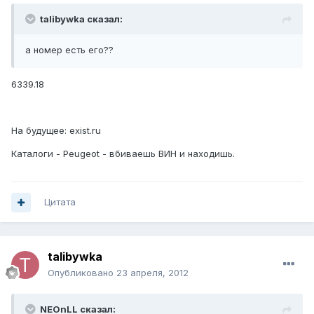
talibywka сказал:
а номер есть его??
6339.18
На будущее: exist.ru
Каталоги - Peugeot - вбиваешь ВИН и находишь.
Цитата
talibywka
Опубликовано
23 апреля, 2012
NEOnLL сказал: