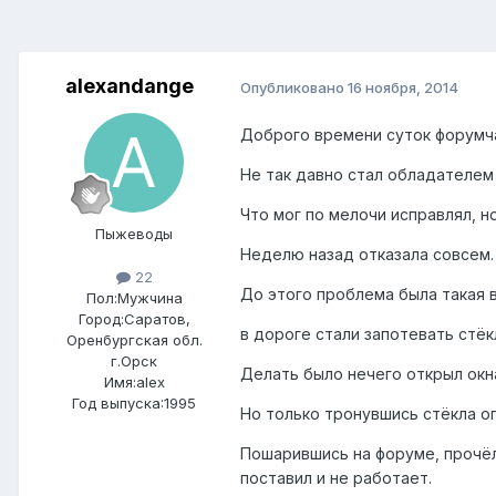
alexandange
Опубликовано
16 ноября, 2014
Доброго времени суток форумч
Не так давно стал обладателем 
Что мог по мелочи исправлял, но
Пыжеводы
Неделю назад отказала совсем.
22
До этого проблема была такая в
Пол:
Мужчина
Город:
Саратов,
в дороге стали запотевать стёкл
Оренбургская обл.
г.Орск
Делать было нечего открыл окна
Имя:alex
Год выпуска:1995
Но только тронувшись стёкла о
Пошарившись на форуме, прочёл 
поставил и не работает.