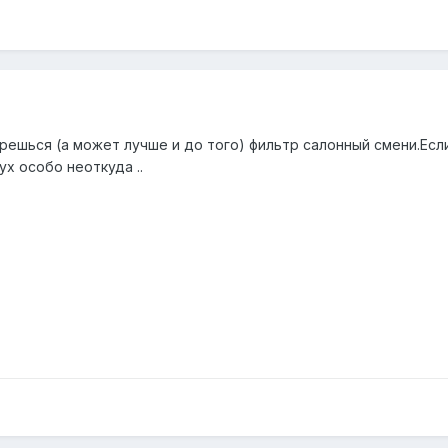
ерешься (а может лучше и до того) фильтр салонный смени.Есл
ух особо неоткуда ..