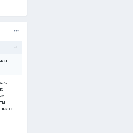
или
ах.
по
ым
кты
олько в