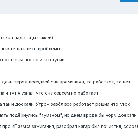
ане и владельцы пыжей)
пыжа и начались проблемы...
 вот печка поставила в тупик.
 день перед поездкой она временами, то работает, то нет.
а и тут я узнал, что она совсем не работает.
 так и доехали. Утром завёл всё работает решил что глюк.
пять подёрнулись "туманом", но днём вроде бы норм доехали 
про КГ замка зажигания, разобрал нагар был почистил, собра