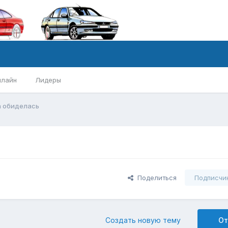
нлайн
Лидеры
а обиделась
Поделиться
Подписчи
Создать новую тему
От