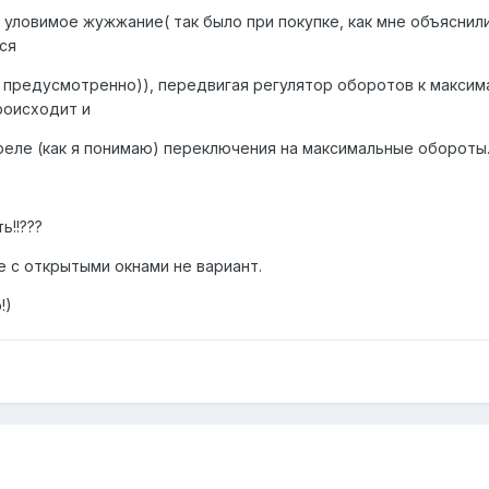
 уловимое жужжание( так было при покупке, как мне объяснил
ся
ак предусмотренно)), передвигая регулятор оборотов к максим
роисходит и
реле (как я понимаю) переключения на максимальные обороты
ь!!???
пе с открытыми окнами не вариант.
!)