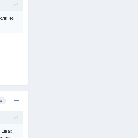
сли не
р
 швах.
е, по