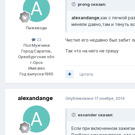
prong сказал:
alexandange
,как с печкой р
меняли давно,там и тянуть во
Пыжеводы
22
Чистил его недавно был забит ли
Пол:
Мужчина
Так что на него не грешу
Город:
Саратов,
Оренбургская обл.
г.Орск
Имя:alex
Год выпуска:1995
Цитата
alexandange
Опубликовано
17 ноября, 2014
escander сказал:
Если при включенном зажиган
Разбери сам регулятор, это 