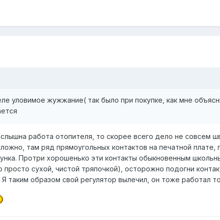
ле уловимое жужжание( так было при покупке, как мне объясн
ается
 слышна работа отопителя, то скорее всего дело не совсем шв
сложно, там ряд прямоугольных контактов на печатной плате, 
зунка. Протри хорошенько эти контакты обыкновенным школьн
о просто сухой, чистой тряпочкой), осторожно подогни конта
. Я таким образом свой регулятор вылечил, он тоже работал т