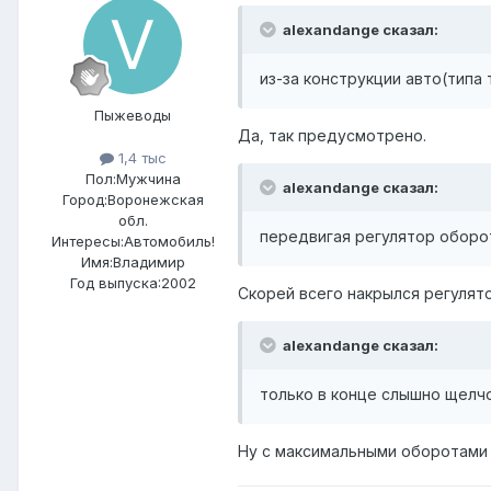
alexandange сказал:
из-за конструкции авто(типа
Пыжеводы
Да, так предусмотрено.
1,4 тыс
Пол:
Мужчина
alexandange сказал:
Город:
Воронежская
обл.
передвигая регулятор оборо
Интересы:
Автомобиль!
Имя:Владимир
Год выпуска:2002
Скорей всего накрылся регулято
alexandange сказал:
только в конце слышно щелч
Ну с максимальными оборотами то