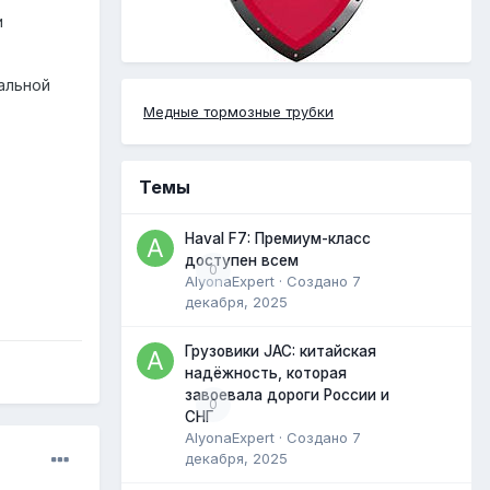
и
альной
Медные тормозные трубки
.
Темы
Haval F7: Премиум-класс
доступен всем
0
AlyonaExpert
· Создано
7
декабря, 2025
Грузовики JAC: китайская
надёжность, которая
завоевала дороги России и
0
СНГ
AlyonaExpert
· Создано
7
декабря, 2025