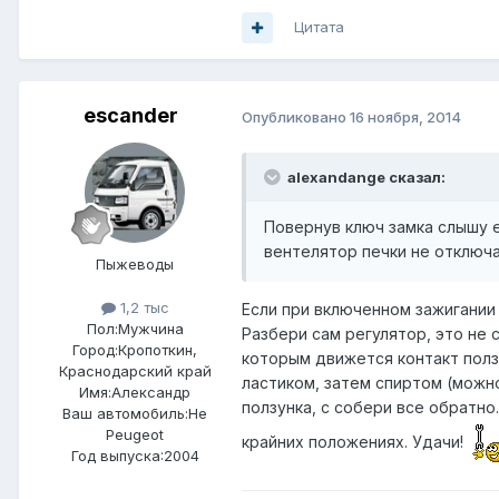
Цитата
escander
Опубликовано
16 ноября, 2014
alexandange сказал:
Повернув ключ замка слышу е
вентелятор печки не отключ
Пыжеводы
1,2 тыс
Если при включенном зажигании
Пол:
Мужчина
Разбери сам регулятор, это не 
Город:
Кропоткин,
которым движется контакт пол
Краснодарский край
ластиком, затем спиртом (можн
Имя:Александр
ползунка, с собери все обратно
Ваш автомобиль:Не
Peugeot
крайних положениях. Удачи!
Год выпуска:2004