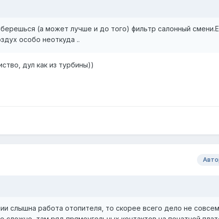
азберешься (а может лучше и до того) фильтр салонный смени.Е
здух особо неоткуда ..
ство, дул как из турбины))
Авто
ии слышна работа отопителя, то скорее всего дело не совсем
не сложно, там ряд прямоугольных контактов на печатной плат