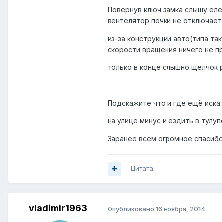
Повернув ключ замка слышу еле
вентелятор печки не отключает
из-за конструкции авто(типа т
скорости вращения ничего не п
только в конце слышно щелчок 
Подскажите что и где ещё искат
на улице минус и ездить в тулу
Заранее всем огромное спасибо
Цитата
vladimir1963
Опубликовано
16 ноября, 2014