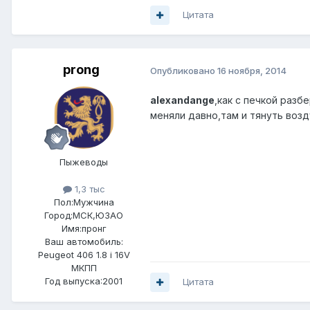
Цитата
prong
Опубликовано
16 ноября, 2014
alexandange
,как с печкой разб
меняли давно,там и тянуть возд
Пыжеводы
1,3 тыс
Пол:
Мужчина
Город:
МСК,ЮЗАО
Имя:пронг
Ваш автомобиль:
Peugeot 406 1.8 i 16V
МКПП
Год выпуска:2001
Цитата