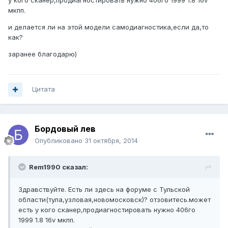
у кого сканер,продиагностировать нужно 406го 1999 1.8 16v
мкпп.
и делается ли на этой модели самодиагностика,если да,то
как?
заранее благодарю)
Цитата
Бордовый лев
Опубликовано
31 октября, 2014
Rem1990 сказал:
Здравствуйте. Есть ли здесь на форуме с Тульской
области(тула,узловая,новомосковск)? отзовитесь.может
есть у кого сканер,продиагностировать нужно 406го
1999 1.8 16v мкпп.