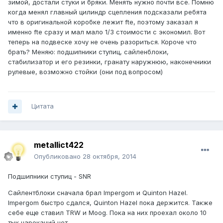
зимой, достали стуки и бряки. Менять нужно почти все. Помню
когда менял главный цилиндр сцепления подсказали ребята
что в оригинальной коробке лежит fte, поэтому заказал я
именно fte сразу и мал мало 1/3 стоимости с экономил. Вот
теперь на подвеске хочу не очень разориться. Короче что
брать? Меняю: подшипники ступиц, сайленблоки,
стабилизатор и его резинки, гранату наружнюю, наконечники
рулевые, возможно стойки (они под вопросом)
Цитата
metallict422
Опубликовано
28 октября, 2014
Подшипники ступиц - SNR
Сайлентблоки сначала брал Impergom и Quinton Hazel.
Impergom быстро сдался, Quinton Hazel пока держится. Также
себе еще ставил TRW и Moog. Пока на них проехал около 10
тык нареканий нет.