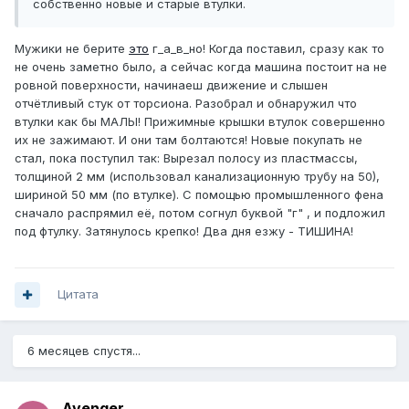
собственно новые и старые втулки.
Мужики не берите
это
г_а_в_но! Когда поставил, сразу как то
не очень заметно было, а сейчас когда машина постоит на не
ровной поверхности, начинаеш движение и слышен
отчётливый стук от торсиона. Разобрал и обнаружил что
втулки как бы МАЛЫ! Прижимные крышки втулок совершенно
их не зажимают. И они там болтаются! Новые покупать не
стал, пока поступил так: Вырезал полосу из пластмассы,
толщиной 2 мм (использовал канализационную трубу на 50),
шириной 50 мм (по втулке). С помощью промышленного фена
сначало распрямил её, потом согнул буквой "г" , и подложил
под фтулку. Затянулось крепко! Два дня езжу - ТИШИНА!
Цитата
6 месяцев спустя...
Avenger