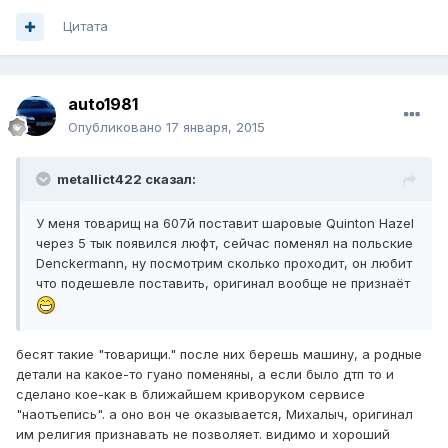
Цитата
auto1981
Опубликовано
17 января, 2015
metallict422 сказал:
У меня товарищ на 607й поставит шаровые Quinton Hazel
через 5 тык появился люфт, сейчас поменял на польские
Denckermann, ну посмотрим сколько проходит, он любит
что подешевле поставить, оригинал вообще не признаёт
бесят такие "товарищи." после них берешь машину, а родные
детали на какое-то гуано поменяны, а если было дтп то и
сделано кое-как в ближайшем криворуком сервисе
"наотъепись". а оно вон че оказывается, Михалыч, оригинал
им религия признавать не позволяет. видимо и хороший