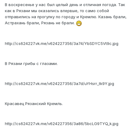
В воскресенье у нас был целый день и отличная погода. Так
как в Рязани мы оказались впервые, то само собой
отправились на прогулку по городу и Кремлю. Казань брали,
Астрахань брали, Рязань не брали.
http://cs624227.vk.me/v624227356/3a74/YbSDYC5Vt9c.jpg
В Рязани грибы с глазами.
http://cs624227.vk.me/v624227356/3a7d/uYHsrr_tk9Y.jpg
Красавец Рязанский Кремль.
http://cs624227.vk.me/v624227356/3a86/5bcLG9TYQ_k.jpg