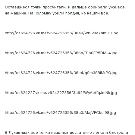
Оставшиеся точки просчитали, и дальше собирали уже всё
на машине. На Коломну убили полдня, но нашли всё.
http://cs624726.vk.me/v624726356/38a9/wtSv8aYamO0.jpg
http://cs624726.vk.me/v624726356/38bb/R1p0FR5DMJ4.jpg
http://cs624726.vk.me/v624726356/38c4/qSm388iMrPQ.jpg
http://cs624227.vk.me/v624227356/3a62/WyAeffqJmNk.jpg
http://cs624726.vk.me/v624726356/38a0/MajVFCkcI98.jpg
В Лухавицах все точки нашлись достаточно легко и быстро, а