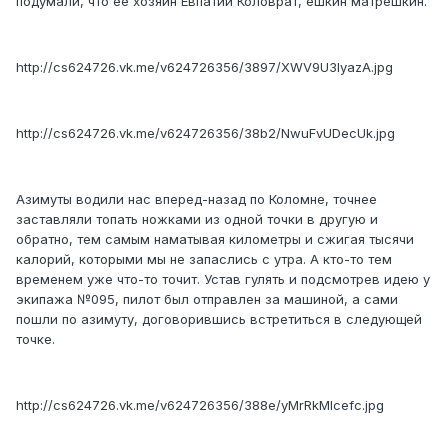
подумали, что её хозяин Евпатий Коловрат, ёшкин матрёшкин.
http://cs624726.vk.me/v624726356/3897/XWV9U3IyazA.jpg
http://cs624726.vk.me/v624726356/38b2/NwuFvUDecUk.jpg
Азимуты водили нас вперед-назад по Коломне, точнее
заставляли топать ножками из одной точки в другую и
обратно, тем самым наматывая километры и сжигая тысячи
калорий, которыми мы не запаслись с утра. А кто-то тем
временем уже что-то точит. Устав гулять и подсмотрев идею у
экипажа №095, пилот был отправлен за машиной, а сами
пошли по азимуту, договорившись встретиться в следующей
точке.
http://cs624726.vk.me/v624726356/388e/yMrRkMlcefc.jpg