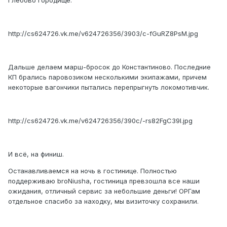
Глебово Городище.
http://cs624726.vk.me/v624726356/3903/c-fGuRZ8PsM.jpg
Дальше делаем марш-бросок до Константиново. Последние
КП брались паровозиком несколькими экипажами, причем
некоторые вагончики пытались перепрыгнуть локомотивчик.
http://cs624726.vk.me/v624726356/390c/-rs82FgC39I.jpg
И всё, на финиш.
Останавливаемся на ночь в гостинице. Полностью
поддерживаю broNiusha, гостиница превзошла все наши
ожидания, отличный сервис за небольшие деньги! ОРГам
отдельное спасибо за находку, мы визиточку сохранили.