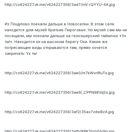
http://cs624227.vk.me/v624227356/3ad7/mV-rQYYU-4A.jpg
Из Пощупово поехали дальше в Новоселки. В этом селе
находится дом-музей братьев Пироговых. Но музей сам мы не
посещали, мы поехали дальше на геокэшерский тайничок «Ух
ты!». Находится он на высоком берегу Оки. Какие же
потрясающие виды открываются там, прямо хочется
закричать: Ух ты!
http://cs624227.vk.me/v624227356/3ae0/m7kWvrlRuTo.jpg
http://cs624227.vk.me/v624227356/3ae9/_CPPN98VqSo.jpg
http://cs624227.vk.me/v624227356/3af2/35ax7vdwBzA.jpg
http://cs624227.vk.me/v624227356/3afb/KRK2hgVVp9g.jpg