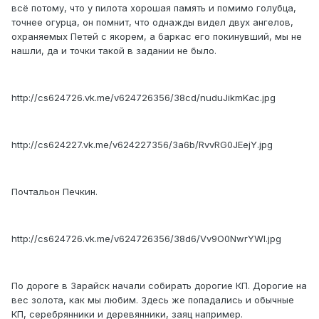
всё потому, что у пилота хорошая память и помимо голубца,
точнее огурца, он помнит, что однажды видел двух ангелов,
охраняемых Петей с якорем, а баркас его покинувший, мы не
нашли, да и точки такой в задании не было.
http://cs624726.vk.me/v624726356/38cd/nuduJikmKac.jpg
http://cs624227.vk.me/v624227356/3a6b/RvvRG0JEejY.jpg
Почтальон Печкин.
http://cs624726.vk.me/v624726356/38d6/Vv9O0NwrYWI.jpg
По дороге в Зарайск начали собирать дорогие КП. Дорогие на
вес золота, как мы любим. Здесь же попадались и обычные
КП, серебрянники и деревянники, заяц например.