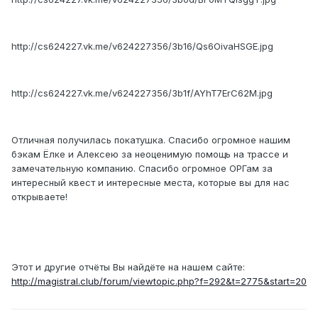
http://cs624227.vk.me/v624227356/3b16/Qs6OivaHSGE.jpg
http://cs624227.vk.me/v624227356/3b1f/AYhT7ErC62M.jpg
Отличная получилась покатушка. Спасибо огромное нашим
бэкам Ёлке и Алексею за неоценимую помощь на трассе и
замечательную компанию. Спасибо огромное ОРГам за
интересный квест и интересные места, которые вы для нас
открываете!
Этот и другие отчёты Вы найдёте на нашем сайте:
http://magistral.club/forum/viewtopic.php?f=292&t=2775&start=20