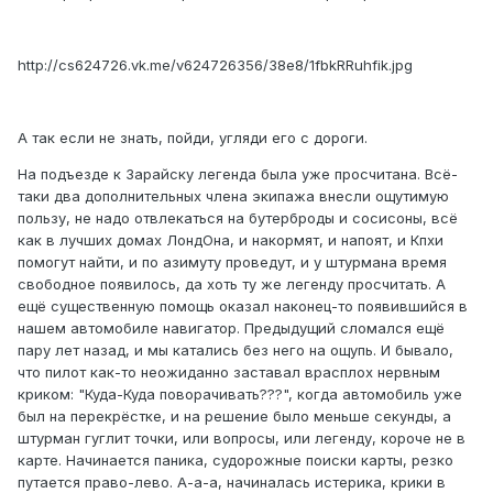
http://cs624726.vk.me/v624726356/38e8/1fbkRRuhfik.jpg
А так если не знать, пойди, угляди его с дороги.
На подъезде к Зарайску легенда была уже просчитана. Всё-
таки два дополнительных члена экипажа внесли ощутимую
пользу, не надо отвлекаться на бутерброды и сосисоны, всё
как в лучших домах ЛондОна, и накормят, и напоят, и Кпхи
помогут найти, и по азимуту проведут, и у штурмана время
свободное появилось, да хоть ту же легенду просчитать. А
ещё существенную помощь оказал наконец-то появившийся в
нашем автомобиле навигатор. Предыдущий сломался ещё
пару лет назад, и мы катались без него на ощупь. И бывало,
что пилот как-то неожиданно заставал врасплох нервным
криком: "Куда-Куда поворачивать???", когда автомобиль уже
был на перекрёстке, и на решение было меньше секунды, а
штурман гуглит точки, или вопросы, или легенду, короче не в
карте. Начинается паника, судорожные поиски карты, резко
путается право-лево. А-а-а, начиналась истерика, крики в