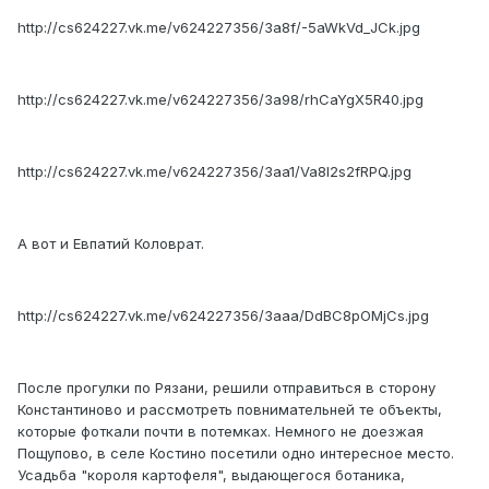
http://cs624227.vk.me/v624227356/3a8f/-5aWkVd_JCk.jpg
http://cs624227.vk.me/v624227356/3a98/rhCaYgX5R40.jpg
http://cs624227.vk.me/v624227356/3aa1/Va8I2s2fRPQ.jpg
А вот и Евпатий Коловрат.
http://cs624227.vk.me/v624227356/3aaa/DdBC8pOMjCs.jpg
После прогулки по Рязани, решили отправиться в сторону
Константиново и рассмотреть повнимательней те объекты,
которые фоткали почти в потемках. Немного не доезжая
Пощупово, в селе Костино посетили одно интересное место.
Усадьба "короля картофеля", выдающегося ботаника,