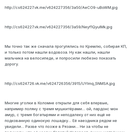
http://cs624227.vk.me/v624227356/3a50/AeCO9-uBoWM.jpg
http://cs624227.vk.me/v624227356/3a59/Neyf1QyuIMk.jpg
Мы точно так же сначала прогулялись по Кремлю, собирая КП,
и только потом нашли водовоза. Ну как нашли, нашли
мальчика на велосипеде, и попросили любезно показать
дорогу.
http://cs624726.vk.me/v624726356/3915/UYlmq_5NMSA.jpg
Многие уголки в Коломне открыли для себя впервые,
например поляну с тремя мушкитёрами… ой, пардонс мон
амур, с тремя богатырями и неподалеку от них ещё не
подкованную одинокую лошадку… Её наездника рядом не
увидели… Разве что позже в Рязани… Ни за чтобы не