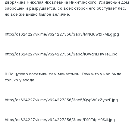
дворянина Николая Яковлевича Никитинского. Усадебный дом
заброшен и разрушается, со всех сторон его обступает лес,
но всё же видно былое величие.
http://cs624227.vk.me/v624227356/3ab3/MNQuwtx7MLg.jpg
http://cs624227.vk.me/v624227356/3abc/IGwghEHwTeE.jpg
В Пощупово посетили сам монастырь. Точка-то у нас была
только у входа.
http://cs624227.vk.me/v624227356/3ac5/QvpWSxZypzE.jpg
http://cs624227.vk.me/v624227356/3ace/D10F4gY0SJI.jpg