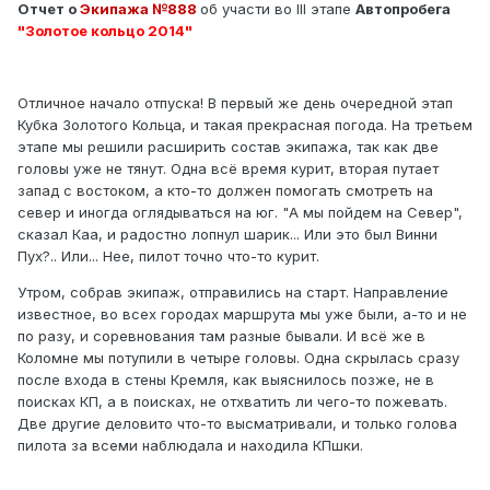
Отчет о
Экипажа №888
об участи во III этапе
Автопробега
"Золотое кольцо 2014"
Отличное начало отпуска! В первый же день очередной этап
Кубка Золотого Кольца, и такая прекрасная погода. На третьем
этапе мы решили расширить состав экипажа, так как две
головы уже не тянут. Одна всё время курит, вторая путает
запад с востоком, а кто-то должен помогать смотреть на
север и иногда оглядываться на юг. "А мы пойдем на Север",
сказал Каа, и радостно лопнул шарик... Или это был Винни
Пух?.. Или... Нее, пилот точно что-то курит.
Утром, собрав экипаж, отправились на старт. Направление
известное, во всех городах маршрута мы уже были, а-то и не
по разу, и соревнования там разные бывали. И всё же в
Коломне мы потупили в четыре головы. Одна скрылась сразу
после входа в стены Кремля, как выяснилось позже, не в
поисках КП, а в поисках, не отхватить ли чего-то пожевать.
Две другие деловито что-то высматривали, и только голова
пилота за всеми наблюдала и находила КПшки.