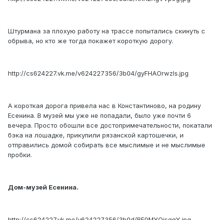
Штурмана за плохую работу на трассе попытались скинуть с
обрыва, но кто же тогда покажет короткую дорогу.
http://cs624227.vk.me/v624227356/3b04/gyFHAOrwzls.jpg
А короткая дорога привела нас в Константиново, на родину
Есенина. В музей мы уже не попадали, было уже почти 6
вечера. Просто обошли все достопримечательности, покатали
бэка на лошадке, прикупили рязанской картошечки, и
отправились домой собирать все мыслимые и не мыслимые
пробки.
Дом-музей Есенина.
http://cs624227.vk.me/v624227356/3b0d/BF0MYQisggY.jpg