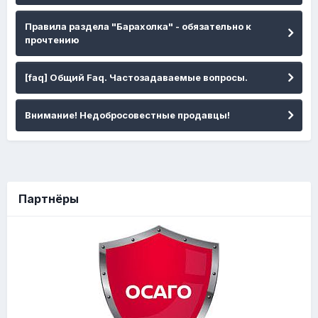
Правила раздела "Барахолка" - обязательно к
прочтению
[faq] Общий Faq. Частозадаваемые вопросы.
Внимание! Недобросовестные продавцы!
Партнёры