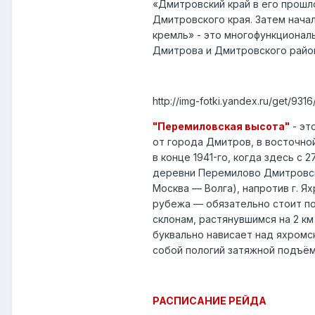
«Дмитровский край в его прошл
Дмитровского края. Затем нача
кремль» - это многофункционал
Дмитрова и Дмитровского район
http://img-fotki.yandex.ru/get/93
"Перемиловская высота"
- эт
от города Дмитров, в восточно
в конце 1941-го, когда здесь с
деревни Перемилово Дмитровско
Москва — Волга), напротив г. Я
рубежа — обязательно стоит по
склонам, растянувшимся на 2 к
буквально нависает над яхромс
собой пологий затяжной подъём
РАСПИСАНИЕ РЕЙДА