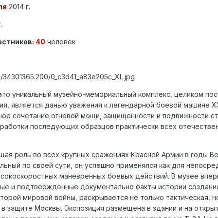
ля
2014 г.
.
астников:
40
человек
834/34301365.200/0_c3d41_a83e205c_XL.jpg
это уникальный музейно-мемориальный комплекс, целиком по
я, является данью уважения к легендарной боевой машине ХХ
ное сочетание огневой мощи, защищенности и подвижности с
зработки последующих образцов практически всех отечестве
ая роль во всех крупных сражениях Красной Армии в годы В
льный по своей сути, он успешно применялся как для непоср
ысокоскоростных маневренных боевых действий. В музее впе
ные и подтвержденные документально факты истории создани
Второй мировой войны, раскрывается не только тактическая, н
 в защите Москвы. Экспозиция размещена в здании и на откры