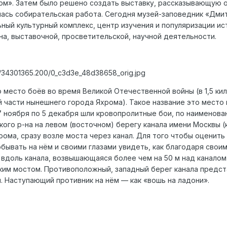
ом». Затем было решено создать выставку, рассказывающую 
лась собирательская работа. Сегодня музей-заповедник «Дми
ьный культурный комплекс, центр изучения и популяризации ис
а, выставочной, просветительской, научной деятельности.
16/34301365.200/0_c3d3e_48d38658_orig.jpg
о место боёв во время Великой Отечественной войны (в 1,5 ки
й части нынешнего города Яхрома). Такое название это место
 27 ноября по 5 декабря шли кровопролитные бои, по наименов
го р-на на левом (восточном) берегу канала имени Москвы (
хрома, сразу возле моста через канал. Для того чтобы оценит
бывать на нём и своими глазами увидеть, как благодаря свои
м вдоль канала, возвышающаяся более чем на 50 м над каналом
ким мостом. Противоположный, западный берег канала предс
. Наступающий противник на нём — как «вошь на ладони».