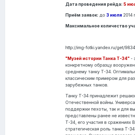
Дата проведения рейда:
5 ию
Приём заявок:
до
3 июля
2014 г
Максимальное количество уч
http://img-fotki.yandex.ru/get/9
"Музей истории Танка Т-34"
- 
конкретному образцу вооружени
среднему танку Т-34. Оптималь
классическим примером для ра
зарубежных танков.
Танку Т-34 принадлежит решающ
Отечественной войны. Универса
поддержки пехоты, так и для в
представлены ранее не извест
Т-34, его участия в сражениях 
стратегическая роль танка Т-34