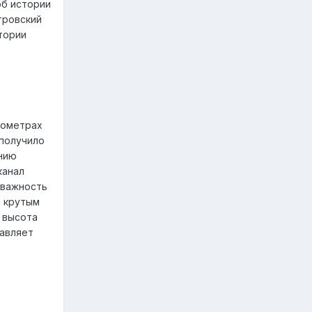
об истории
тровский
тории
лометрах
 получило
анию
канал
ь важность
м крутым
 высота
тавляет