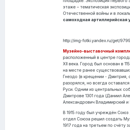
площадке. Экспозиция первого 
этаже – тематическая экспозиц
Отечественной войны и в локал
самоходная артиллерийская у
http://img-fotki.yandex.ru/get/97
Музейно-выставочный компл
расположенный в центре города
XII века. Город был основан в 
на месте ранее существовавших
Гнездо (в крещении - Дмитрия,
разорялся, но всегда оставалс
Руси. Одним из центральных со
Дмитрове 1301 года (Даниил Ал
Александрович Владимирский и 
В 1915 году был учреждён Союз
отдел Союза решил создать Муз
1917 года на третьем по счёту 