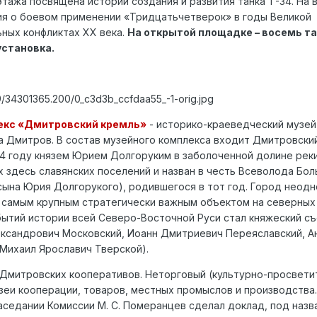
этажа посвящена истории создания и развития танка Т-34. На 
ия о боевом применении «Тридцатьчетверок» в годы Великой
ьных конфликтах ХХ века.
На открытой площадке – восемь та
становка.
99/34301365.200/0_c3d3b_ccfdaa55_-1-orig.jpg
екс «Дмитровский кремль»
- историко-краеведческий музей
 Дмитров. В состав музейного комплекса входит Дмитровски
1154 году князем Юрием Долгоруким в заболоченной долине рек
 здесь славянских поселений и назван в честь Всеволода Бо
 сына Юрия Долгорукого), родившегося в тот год. Город неод
я самым крупным стратегически важным объектом на северны
бытий истории всей Северо-Восточной Руси стал княжеский съ
ександрович Московский, Иоанн Дмитриевич Переяславский, 
Михаил Ярославич Тверской).
 Дмитровских кооперативов. Неторговый (культурно-просвети
еи кооперации, товаров, местных промыслов и производства.
заседании Комиссии М. С. Померанцев сделал доклад, под наз