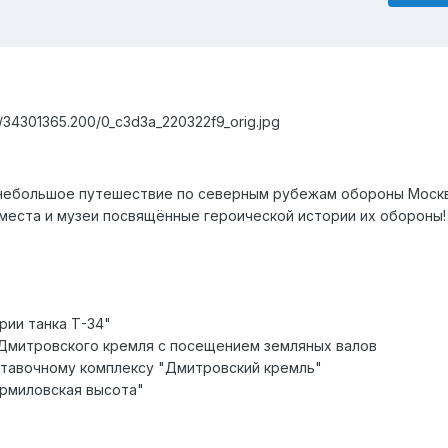
14/34301365.200/0_c3d3a_220322f9_orig.jpg
 небольшое путешествие по северным рубежам обороны Моск
места и музеи посвящённые героической истории их обороны!
рии танка Т-34"
 Дмитровского кремля с посещением земляных валов
ставочному комплексу "Дмитровский кремль"
рмиловская высота"