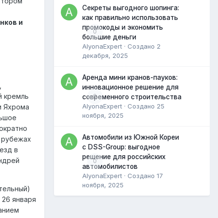
втором
Секреты выгодного шопинга:
как правильно использовать
нков и
промокоды и экономить
0
большие деньги
AlyonaExpert
· Создано
2
декабря, 2025
Аренда мини кранов-пауков:
,
инновационное решение для
й кремль
0
современного строительства
AlyonaExpert
· Создано
25
и Яхрома
ноября, 2025
льшое
нократно
Автомобили из Южной Кореи
х рубежах
с DSS-Group: выгодное
езд в
решение для российских
Андрей
0
автомобилистов
AlyonaExpert
· Создано
17
ноября, 2025
тельный)
 26 января
ванием