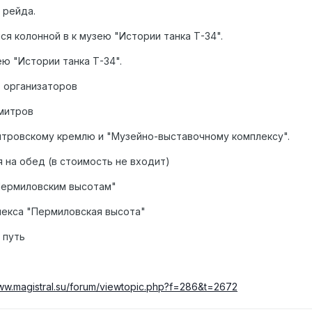
 рейда.
ся колонной в к музею "Истории танка Т-34".
ею "Истории танка Т-34".
т организаторов
митров
итровскому кремлю и "Музейно-выставочному комплексу".
 на обед (в стоимость не входит)
Пермиловским высотам"
екса "Пермиловская высота"
 путь
www.magistral.su/forum/viewtopic.php?f=286&t=2672