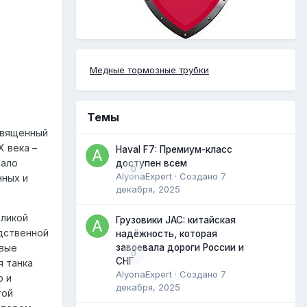
Медные тормозные трубки
Темы
священный
 века –
Haval F7: Премиум-класс
тало
доступен всем
0
AlyonaExpert
· Создано
7
нных и
декабря, 2025
еликой
Грузовики JAC: китайская
едственной
надёжность, которая
завоевала дороги России и
рвые
0
СНГ
я танка
AlyonaExpert
· Создано
7
о и
декабря, 2025
той