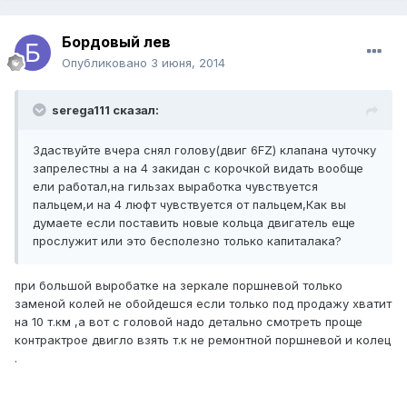
Бордовый лев
Опубликовано
3 июня, 2014
serega111 сказал:
Здаствуйте вчера снял голову(двиг 6FZ) клапана чуточку
запрелестны а на 4 закидан с корочкой видать вообще
ели работал,на гильзах выработка чувствуется
пальцем,и на 4 люфт чувствуется от пальцем,Как вы
думаете если поставить новые кольца двигатель еще
прослужит или это бесполезно только капиталака?
при большой выробатке на зеркале поршневой только
заменой колей не обойдешся если только под продажу хватит
на 10 т.км ,а вот с головой надо детально смотреть проще
контрактрое двигло взять т.к не ремонтной поршневой и колец
.