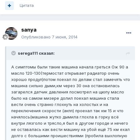
Цитата
sanya
Опубликовано
7 июня, 2014
serega111 сказал:
А симптомы были такие машина начала греться Ож 90 а
масло 120-130(термостат открывает радиатор очень
хорошо продул)потом поехал по делам стал замечять что
машина сильно дыми,км через 30 она остановилась
загарелся датчик давления посмотрел на щюпу масло
было на самом мизере долил поехал машина стала
вести очень странно глохнуть на холостых и на
переключения скорости (акпп) проехал так км 15 и что
начялось(машина жутко дымила глохла в горку всё
внутри лязголо и трясло,я был в другом городе и нечего
не оставалась как вести машину на убой ещё 75 км ехал
долго с большими проишествиями (пробила выхлопную