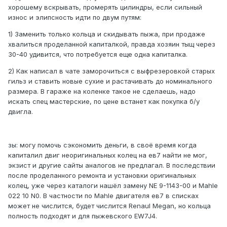
хорошему вскрывать, промерять цилиндры, если сильный
износ и элипсность идти по двум путям:
1) Заменить только кольца и скидывать пыжа, при продаже
хвалиться проделанной капиталкой, правда хозяин тыщ через
30-40 удивится, что потребуется еще одна капиталка.
2) Как написал в чате заморочиться с выфрезеровкой старых
гильз и ставить новые сухие и растачивать до номинального
размера. В гараже на коленке такое не сделаешь, надо
искать спец мастерские, по цене встанет как покупка б/у
двигла.
зы: могу помочь сэкономить деньги, в своё время когда
капиталил двиг неоригинальных колец на ев7 найти не мог,
экзист и другие сайты аналогов не предлагал. В последствии
после проделанного ремонта и установки оригинальных
колец, уже через каталоги нашёл замену NE 9-1143-00 и Mahle
022 10 N0. В частности по Mahle двигателя ев7 в списках
может не числится, будет числится Renaul Megan, но кольца
полность подходят и для пыжевского EW7J4.