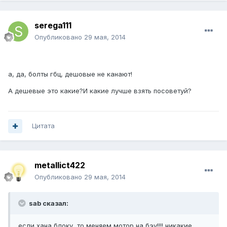
serega111
Опубликовано
29 мая, 2014
а, да, болты гбц, дешовые не канают!
А дешевые это какие?И какие лучше взять посоветуй?
Цитата
metallict422
Опубликовано
29 мая, 2014
sab сказал:
если хана блоку, то меняем мотор на бэу!!!! никакие