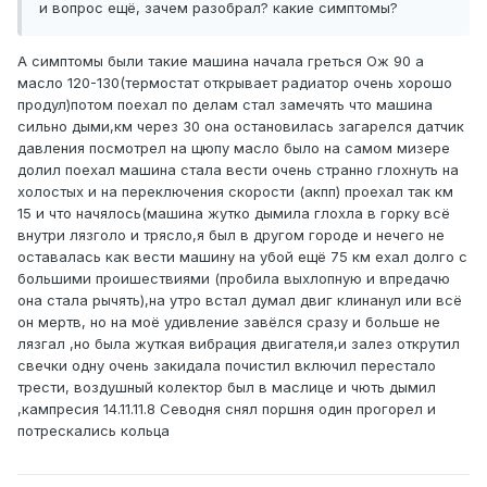
и вопрос ещё, зачем разобрал? какие симптомы?
А симптомы были такие машина начала греться Ож 90 а
масло 120-130(термостат открывает радиатор очень хорошо
продул)потом поехал по делам стал замечять что машина
сильно дыми,км через 30 она остановилась загарелся датчик
давления посмотрел на щюпу масло было на самом мизере
долил поехал машина стала вести очень странно глохнуть на
холостых и на переключения скорости (акпп) проехал так км
15 и что начялось(машина жутко дымила глохла в горку всё
внутри лязголо и трясло,я был в другом городе и нечего не
оставалась как вести машину на убой ещё 75 км ехал долго с
большими проишествиями (пробила выхлопную и впредачю
она стала рычять),на утро встал думал двиг клинанул или всё
он мертв, но на моё удивление завёлся сразу и больше не
лязгал ,но была жуткая вибрация двигателя,и залез открутил
свечки одну очень закидала почистил включил перестало
трести, воздушный колектор был в маслице и чють дымил
,кампресия 14.11.11.8 Севодня снял поршня один прогорел и
потрескались кольца