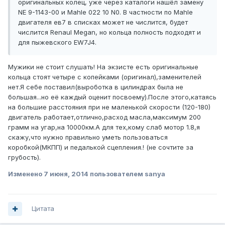
оригинальных колец, уже через каталоги нашёл замену
NE 9-1143-00 и Mahle 022 10 N0. В частности по Mahle
двигателя ев7 в списках может не числится, будет
числится Renaul Megan, но кольца полность подходят и
для пыжевского EW7J4.
Мужики не стоит слушать! На экзисте есть оригинальные
кольца стоят четыре с копейками (оригинал),заменителей
нет.Я себе поставил(выроботка в цилиндрах была не
большая...но её каждый оценит посвоему).После этого,катаясь
на большие расстояния при не маленькой скорости (120-180)
двигатель работает,отлично,расход масла,максимум 200
грамм на угар,на 10000км.А для тех,кому слаб мотор 1.8,я
скажу,что нужно правильно уметь пользоваться
коробкой(МКПП) и педалькой сцепления.! (не сочтите за
грубость).
Изменено
7 июня, 2014
пользователем sanya
Цитата