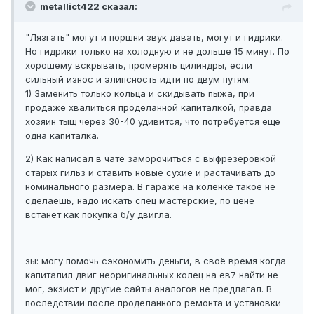
metallict422 сказал:
"Лязгать" могут и поршни звук давать, могут и гидрики.
Но гидрики только на холодную и не дольше 15 минут. По
хорошему вскрывать, промерять цилиндры, если
сильный износ и элипсность идти по двум путям:
1) Заменить только кольца и скидывать пыжа, при
продаже хвалиться проделанной капиталкой, правда
хозяин тыщ через 30-40 удивится, что потребуется еще
одна капиталка.
2) Как написал в чате заморочиться с выфрезеровкой
старых гильз и ставить новые сухие и растачивать до
номинального размера. В гараже на коленке такое не
сделаешь, надо искать спец мастерские, по цене
встанет как покупка б/у двигла.
зы: могу помочь сэкономить деньги, в своё время когда
капиталил двиг неоригинальных колец на ев7 найти не
мог, экзист и другие сайты аналогов не предлагал. В
последствии после проделанного ремонта и установки