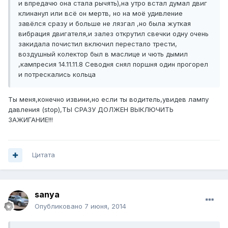
и впредачю она стала рычять),на утро встал думал двиг
клинанул или всё он мертв, но на моё удивление
завёлся сразу и больше не лязгал ,но была жуткая
вибрация двигателя,и залез открутил свечки одну очень
закидала почистил включил перестало трести,
воздушный колектор был в маслице и чють дымил
,кампресия 14.11.11.8 Севодня снял поршня один прогорел
и потрескались кольца
Ты меня,конечно извини,но если ты водитель,увидев лампу
давления (stop),ТЫ СРАЗУ ДОЛЖЕН ВЫКЛЮЧИТЬ
ЗАЖИГАНИЕ!!!
Цитата
sanya
Опубликовано
7 июня, 2014