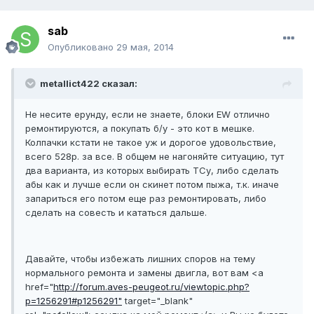
sab
Опубликовано
29 мая, 2014
metallict422 сказал:
Не несите ерунду, если не знаете, блоки EW отлично
ремонтируются, а покупать б/у - это кот в мешке.
Колпачки кстати не такое уж и дорогое удовольствие,
всего 528р. за все. В общем не нагоняйте ситуацию, тут
два варианта, из которых выбирать ТСу, либо сделать
абы как и лучше если он скинет потом пыжа, т.к. иначе
запариться его потом еще раз ремонтировать, либо
сделать на совесть и кататься дальше.
Давайте, чтобы избежать лишних споров на тему
нормального ремонта и замены двигла, вот вам <a
href="
http://forum.aves-peugeot.ru/viewtopic.php?
p=1256291#p1256291"
target="_blank"