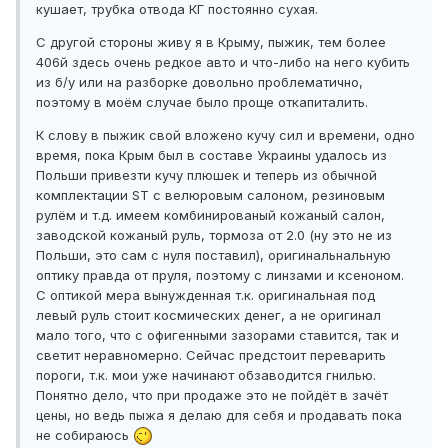
кушает, трубка отвода КГ постоянно сухая.
С другой стороны живу я в Крыму, пыжик, тем более
406й здесь очень редкое авто и что-либо на него кубить
из б/у или на разборке довольно проблематично,
поэтому в моём случае было проще откапиталить.
К слову в пыжик свой вложено кучу сил и времени, одно
время, пока Крым был в составе Украины удалось из
Польши привезти кучу плюшек и теперь из обычной
комплектации ST с велюровым салоном, резиновым
рулём и т.д. имеем комбинированый кожаный салон,
заводской кожаный руль, тормоза от 2.0 (ну это не из
Польши, это сам с нуля поставил), оригинальнальную
оптику правда от пруля, поэтому с линзами и ксеноном.
С оптикой мера вынужденная т.к. оригинальная под
левый руль стоит космических денег, а не оригинал
мало того, что с офигенными зазорами ставится, так и
светит неравномерно. Сейчас предстоит переварить
пороги, т.к. мои уже начинают обзаводится гнилью.
Понятно дело, что при продаже это не пойдёт в зачёт
цены, но ведь пыжа я делаю для себя и продавать пока
не собираюсь