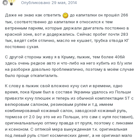
Опубликовано
29 мая, 2014
Даже не знаю как ответить
до капиталки он прошёл 266
тык, соответственно до капиталки я относился к тем
ветренным парням, которые держали двигатель постоянно в
красной зоне, вот и додержались. Сейчас пробег почти 283
тык, ведёт себя отлично, масло не кушает, трубка отвода КГ
постоянно сухая.
С другой стороны живу я в Крыму, пыжик, тем более 406й
здесь очень редкое авто и что-либо на него кубить из б/у или
на разборке довольно проблематично, поэтому в моём случае
было проще откапиталить.
К слову в пыжик свой вложено кучу сил и времени, одно
время, пока Крым был в составе Украины удалось из Польши
привезти кучу плюшек и теперь из обычной комплектации ST с
велюровым салоном, резиновым рулём и т.д. имеем
комбинированый кожаный салон, заводской кожаный руль,
тормоза от 2.0 (ну это не из Польши, это сам с нуля поставил),
оригинальнальную оптику правда от пруля, поэтому с линзами
и ксеноном. С оптикой мера вынужденная т.к. оригинальная
под левый руль стоит космических денег, а не оригинал мало