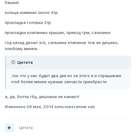
башки)
кольца номинал около 4тр
прокладка головки 2тр
прокладки клапанных крышек, привод грм, сальники
год назад делал это, сальники клапанов тож не дёшево,
плюбому менять
Цитата
,ток что у нас будит два дня из за этого я и спрашиваю
чтоб более менее нужные запчасти приобрести
а, да, болты гбц, дешовые не канают!
Изменено
28 мая, 2014
пользователем sab
Цитата