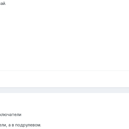
ай.
еключатели
ели, а в подрулевом.