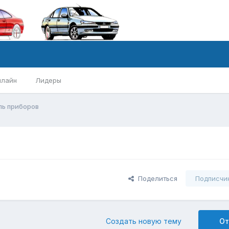
нлайн
Лидеры
ль приборов
Поделиться
Подписчи
Создать новую тему
От