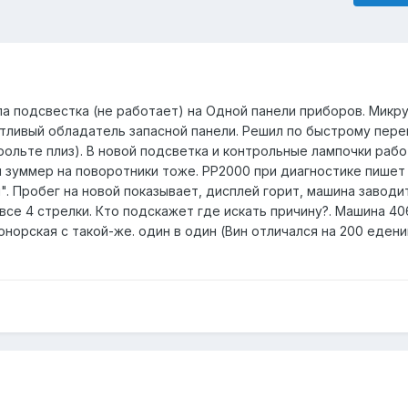
ла подсвестка (не работает) на Одной панели приборов. Микру
стливый обладатель запасной панели. Решил по быстрому пере
рольте плиз). В новой подсветка и контрольные лампочки рабо
 и зуммер на поворотники тоже. PP2000 при диагностике пишет
". Пробег на новой показывает, дисплей горит, машина заводи
се 4 стрелки. Кто подскажет где искать причину?. Машина 40
онорская с такой-же. один в один (Вин отличался на 200 едени