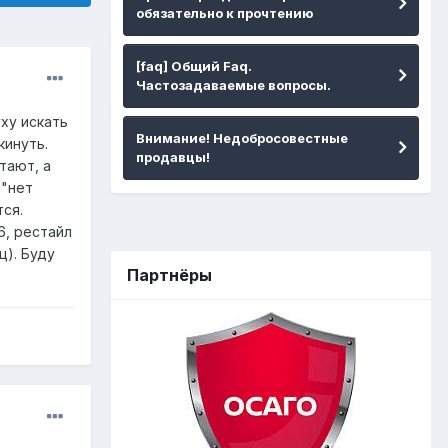
обязательно к прочтению
[faq] Общий Faq.
Частозадаваемые вопросы.
ху искать
Внимание! Недобросовестные
кинуть.
продавцы!
тают, а
 "нет
тся.
6, рестайл
ц). Буду
Партнёры