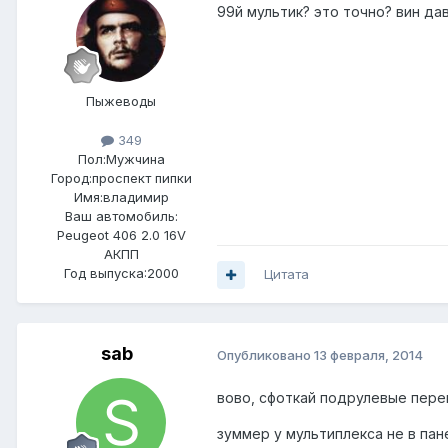
99й мультик? это точно? вин дав
Пыжеводы
349
Пол:
Мужчина
Город:
проспект пипки
Имя:владимир
Ваш автомобиль:
Peugeot 406 2.0 16V
АКПП
Год выпуска:2000
Цитата
sab
Опубликовано
13 февраля, 2014
вово, сфоткай подрулевые пер
зуммер у мультиплекса не в пан