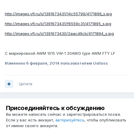
http://images.vfl.ru/ii/1391673431/14c55799/4171896_s.jpg
http://images.vfl.ru/ii/1391673431/f6559c31/4171895_s.jpg
http://images.vfl.ru/ii/1391673430/2aacd9cb/4171894_s.jpg
С маркировкой AWM 1015 VW-1 20AWG type AWM FTY LF
Изменено
6 февраля, 2014
пользователем Uollass
Цитата
Присоединяйтесь к обсуждению
Вы можете написать сейчас и зарегистрироваться позже.
Если у вас есть аккаунт,
авторизуйтесь
, чтобы опубликовать
от имени своего аккаунта.