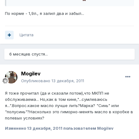
По норме - 1,9л., я залил два и забыл...
Цитата
6 месяцев спустя...
Mogilev
Опубликовано
13 декабря, 2011
Я тоже прочитал (да и сказали потом),что МКПП не
обслуживаема... Но,как в том кине,"...сумлеваюсь
я...".Вопрос.какое масло лучше лить?Марка? "Синь" или
"полусинь"?Насколько это гиморно-менять масло в коробке в
полевых условиях?
Изменено
13 декабря, 2011
пользователем Mogilev