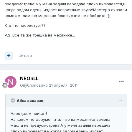
предусмотрена!А у меня задняя передача плохо включается,и
когда задом едешь,издает неприятные звуки!Мастера сказали
поможет замена масла,но боюсь этим не обойдется((
Кто что посоветует??
P.S. Все та же трешка на механике...
Цитата
NEOnLL
Опубликовано
21 апреля, 2011
Абхаз сказал:
Народ,сем привет!
На каком-то форуме читал,что на механике замена
масла не предусмотрена!А у меня задняя передача
плохо включается,и когда задом едешь,издает