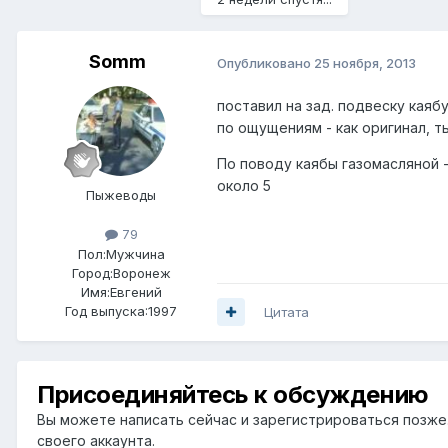
Somm
Опубликовано
25 ноября, 2013
поставил на зад. подвеску каяб
по ощущениям - как оригинал, т
По поводу каябы газомасляной -
около 5
Пыжеводы
79
Пол:
Мужчина
Город:
Воронеж
Имя:Евгений
Год выпуска:1997
Цитата
Присоединяйтесь к обсуждению
Вы можете написать сейчас и зарегистрироваться позже. 
своего аккаунта.