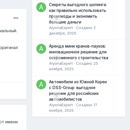
Секреты выгодного шопинга:
как правильно использовать
промокоды и экономить
0
большие деньги
AlyonaExpert
· Создано
2
мальный.
декабря, 2025
Аренда мини кранов-пауков:
 оригинал
инновационное решение для
0
современного строительства
AlyonaExpert
· Создано
25
ноября, 2025
Автомобили из Южной Кореи
с DSS-Group: выгодное
решение для российских
0
автомобилистов
AlyonaExpert
· Создано
17
ноября, 2025
от имени