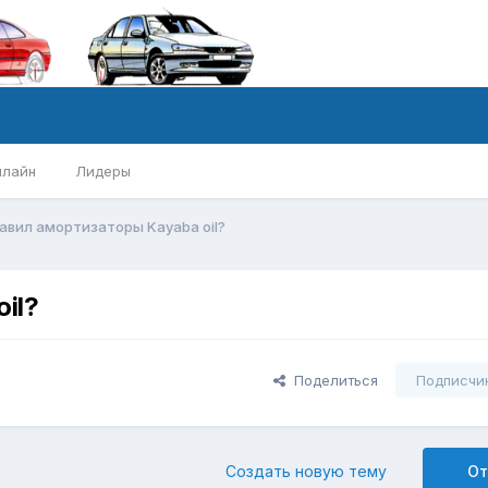
нлайн
Лидеры
авил амортизаторы Kayaba oil?
il?
Поделиться
Подписчи
Создать новую тему
От