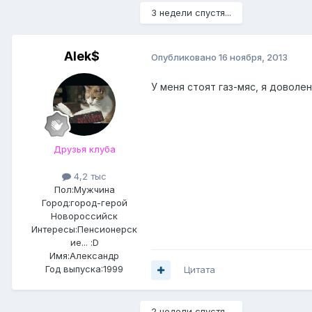
3 недели спустя...
Alek$
Опубликовано
16 ноября, 2013
У меня стоят газ-мяс, я доволен.
Друзья клуба
4,2 тыс
Пол:
Мужчина
Город:
город-герой
Новороссийск
Интересы:
Пенсионерск
ие... :D
Имя:Александр
Год выпуска:1999
Цитата
2 недели спустя...