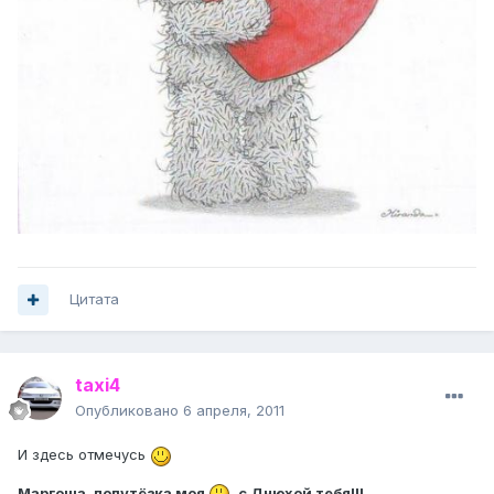
Цитата
taxi4
Опубликовано
6 апреля, 2011
И здесь отмечусь
Маргоша, полутёзка моя
, с Днюхой тебя!!!