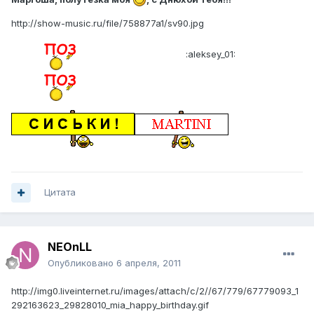
http://show-music.ru/file/758877a1/sv90.jpg
:aleksey_01:
Цитата
NEOnLL
Опубликовано
6 апреля, 2011
http://img0.liveinternet.ru/images/attach/c/2//67/779/67779093_1
292163623_29828010_mia_happy_birthday.gif