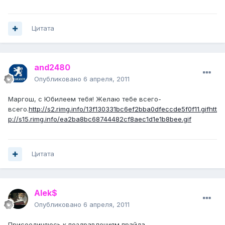
Цитата
and2480
Опубликовано
6 апреля, 2011
Маргош, с Юбилеем тебя! Желаю тебе всего-
всего.
http://s2.rimg.info/13f130331bc6ef2bba0dfeccde5f0f11.gif
htt
p://s15.rimg.info/ea2ba8bc68744482cf8aec1d1e1b8bee.gif
Цитата
Alek$
Опубликовано
6 апреля, 2011
Присоединяюсь к поздравлениям прайда...