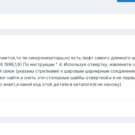
ючается,то ли синхронизаторы,но есть люфт самого длинного 
1998,1,8) По инструкции " 4. Используя отвертку, извлеките
 связи (указаны стрелками) к шаровым шарнирным соединени
мог найти и снять эти стопорные шайбы отвёрткой.и я не перв
 знает,и какой код этой детали в каталоге(я не нахожу)