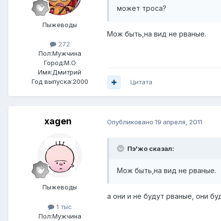
может троса?
Пыжеводы
Мож быть,на вид не рваные.
272
Пол:
Мужчина
Город:
М.О
Имя:Дмитрий
Год выпуска:2000
Цитата
xagen
Опубликовано
19 апреля, 2011
Пэ'жо сказал:
Мож быть,на вид не рваные.
Пыжеводы
а они и не будут рваные, они б
1 тыс
Пол:
Мужчина