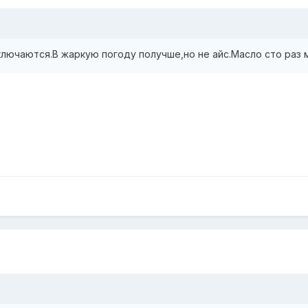
ключаются.В жаркую погоду получше,но не айс.Масло сто раз 