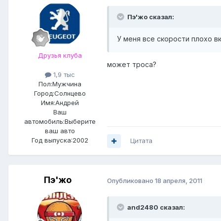
Пэ'жо сказал:
У меня все скорости плохо в
Друзья клуба
может троса?
1,9 тыс
Пол:
Мужчина
Город:
Солнцево
Имя:Андрей
Ваш
автомобиль:Выберите
ваш авто
Год выпуска:2002
Цитата
Пэ'жо
Опубликовано
18 апреля, 2011
and2480 сказал: