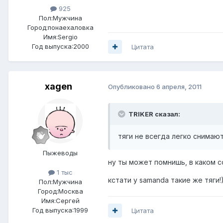
925
Пол:
Мужчина
Город:
понаехаловка
Имя:Sergio
Год выпуска:2000
Цитата
xagen
Опубликовано
6 апреля, 2011
TRIKER сказал:
тяги не всегда легко снимаю
Пыжеводы
ну ты может помнишь, в каком со
1 тыс
кстати у samanda такие же тяги!)
Пол:
Мужчина
Город:
Москва
Имя:Сергей
Год выпуска:1999
Цитата