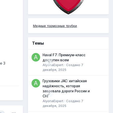
Медные тормозные трубки
Темы
Haval F7: Премиум-класс
доступен всем
0
е 3
AlyonaExpert
· Создано
7
декабря, 2025
Грузовики JAC: китайская
надёжность, которая
завоевала дороги России и
0
СНГ
AlyonaExpert
· Создано
7
декабря, 2025