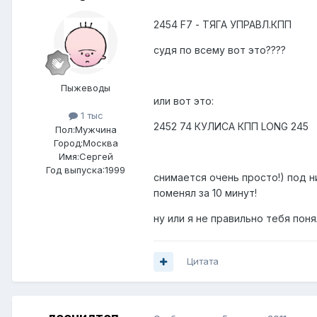
2454 F7 - ТЯГА УПРАВЛ.КПП
судя по всему вот это????
Пыжеводы
или вот это:
1 тыс
2452 74 КУЛИСА КПП LONG 245
Пол:
Мужчина
Город:
Москва
Имя:Сергей
Год выпуска:1999
снимается очень просто!) под н
поменял за 10 минут!
ну или я не правильно тебя понял
Цитата