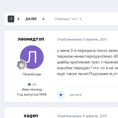
1
2
ДАЛЕЕ
Страница 1 из 2
леонидтоп
Опубликовано
5 апреля, 2011
у меня 3-я передача плохо вкл
переключения передач(пежо 406 
шайбы крепления трех стержней
коробке передач."что-то я не с
ещё такое писал.Подскажите,кто
Пыжеводы
44
Имя:леонид
Год выпуска:1998
Цитата
xagen
Опубликовано
5 апреля, 2011