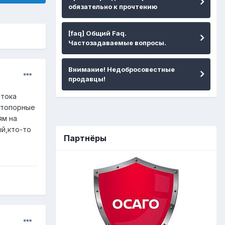
обязательно к прочтению
[faq] Общий Faq.
Частозадаваемые вопросы.
Внимание! Недобросовестные
продавцы!
штока
 стопорные
ям на
ый,кто-то
Партнёры