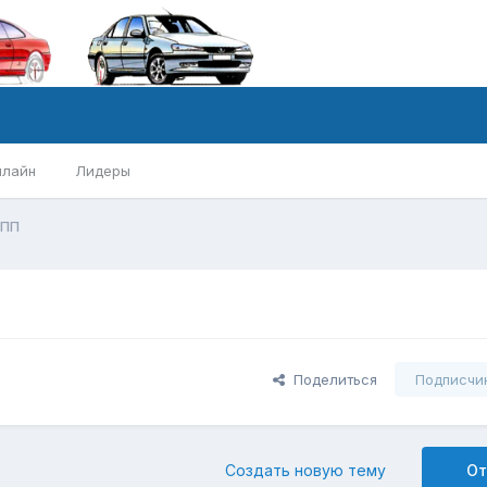
нлайн
Лидеры
ПП
Поделиться
Подписчи
Создать новую тему
От