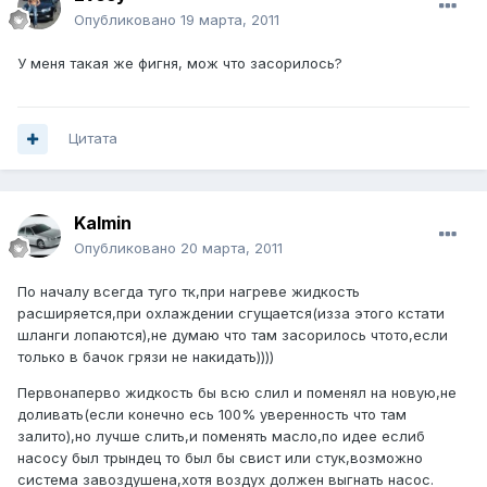
Опубликовано
19 марта, 2011
У меня такая же фигня, мож что засорилось?
Цитата
Kalmin
Опубликовано
20 марта, 2011
По началу всегда туго тк,при нагреве жидкость
расширяется,при охлаждении сгущается(изза этого кстати
шланги лопаются),не думаю что там засорилось чтото,если
только в бачок грязи не накидать))))
Первонаперво жидкость бы всю слил и поменял на новую,не
доливать(если конечно есь 100% уверенность что там
залито),но лучше слить,и поменять масло,по идее еслиб
насосу был трындец то был бы свист или стук,возможно
система завоздушена,хотя воздух должен выгнать насос.