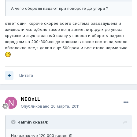
А чего обороты падают при повороте до упора ?
ответ один: короче скорее всего система завоздушена,и
жидкости мало,было такое когд залил литр,руль до упора
крутишь и звук странный сразу у насоса и обороты падают
порядком на 200-300,когда машина в покое постояла,масло
обволокло все,я долил еще 500грам и все стало нормально
Цитата
NEOnLL
Опубликовано
20 марта, 2011
Kalmin сказал:
Надо,каждые 120 000 вроде )))