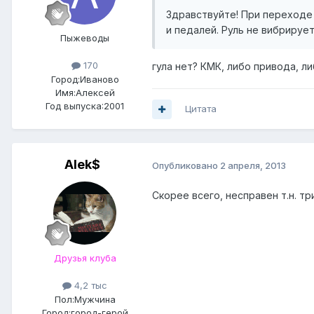
Здравствуйте! При переходе 
и педалей. Руль не вибрируе
Пыжеводы
170
гула нет? КМК, либо привода, л
Город:
Иваново
Имя:Алексей
Год выпуска:2001
Цитата
Alek$
Опубликовано
2 апреля, 2013
Скорее всего, несправен т.н. т
Друзья клуба
4,2 тыс
Пол:
Мужчина
Город:
город-герой