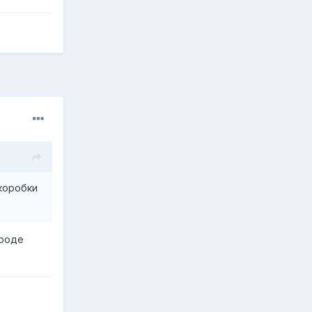
 коробки
вроде