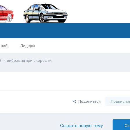
нлайн
Лидеры
6
вибрация при скорости
Поделиться
Подписчи
Создать новую тему
От