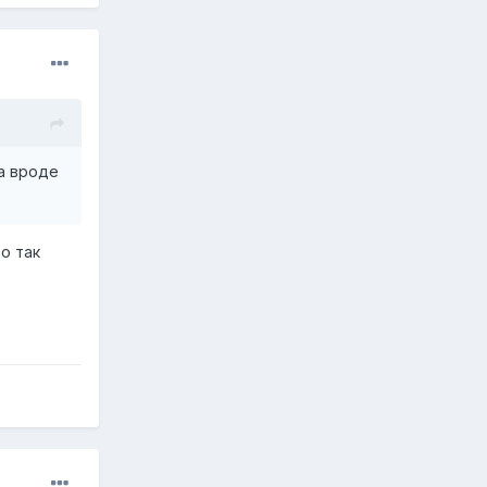
да вроде
о так