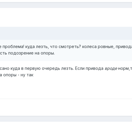
е проблема! куда лезть, что смотреть? колеса ровные, приво
есть подозрение на опоры.
сано куда в первую очередь лезть. Если привода
вроде
норм,т
а опоры - ну так