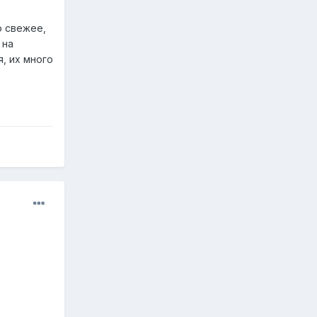
о свежее,
 на
я, их много