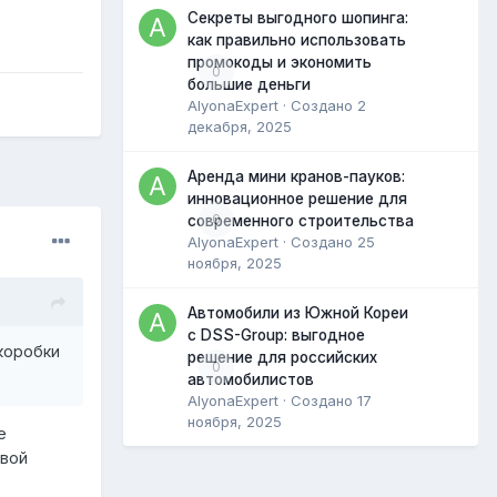
Секреты выгодного шопинга:
как правильно использовать
промокоды и экономить
0
большие деньги
AlyonaExpert
· Создано
2
декабря, 2025
Аренда мини кранов-пауков:
инновационное решение для
0
современного строительства
AlyonaExpert
· Создано
25
ноября, 2025
Автомобили из Южной Кореи
с DSS-Group: выгодное
 коробки
решение для российских
0
автомобилистов
AlyonaExpert
· Создано
17
ноября, 2025
е
овой