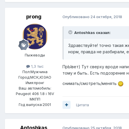
prong
Опубликовано
24 октября, 2018
Antoshkas сказал:
Здравствуйте! точно такая ж
норм, правда не разбирали, 
Пыжеводы
1,3 тыс
ПрЫвет) Тут сверху вроде напи
Пол:
Мужчина
тому и быть.. Есть подозрение н
Город:
МСК,ЮЗАО
Имя:пронг
снимать/смотреть/менять
Ваш автомобиль:
Peugeot 406 1.8 i 16V
МКПП
Год выпуска:2001
Цитата
Antoshkas
Опубликовано
25 октября, 2018