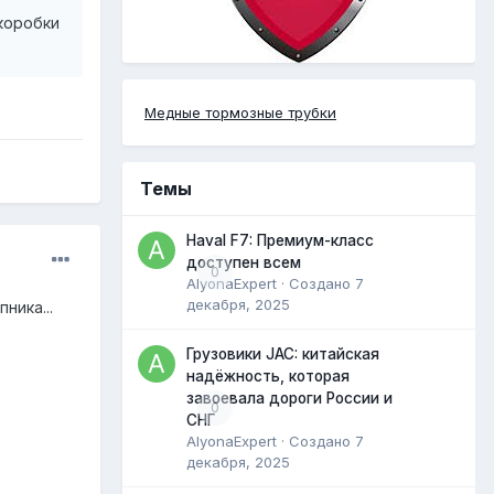
 коробки
Медные тормозные трубки
Темы
Haval F7: Премиум-класс
доступен всем
0
AlyonaExpert
· Создано
7
декабря, 2025
ника...
Грузовики JAC: китайская
надёжность, которая
завоевала дороги России и
0
СНГ
AlyonaExpert
· Создано
7
декабря, 2025