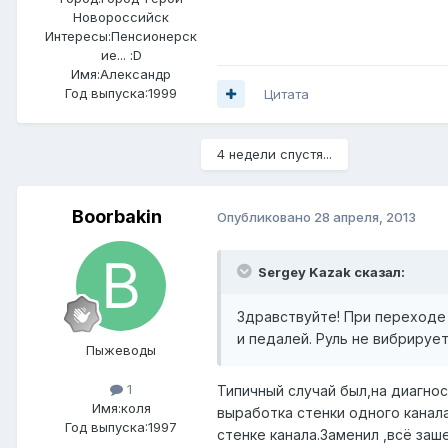
Новороссийск
Интересы:
Пенсионерск
ие... :D
Имя:Александр
Год выпуска:1999
Цитата
4 недели спустя...
Boorbakin
Опубликовано
28 апреля, 2013
Sergey Kazak сказал:
Здравствуйте! При переходе 
и педалей. Руль не вибрируе
Пыжеводы
1
Типичный случай был,на диагно
Имя:коля
выработка стенки одного канал
Год выпуска:1997
стенке канала.Заменил ,всё заш