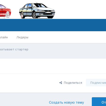
нлайн
Лидеры
ватывает стартер
Поделиться
Подписчи
Создать новую тему
От