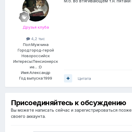
М.б. во втягивающем т.н. пятаки 
Друзья клуба
4,2 тыс
Пол:
Мужчина
Город:
город-герой
Новороссийск
Интересы:
Пенсионерск
ие... :D
Имя:Александр
Год выпуска:1999
Цитата
Присоединяйтесь к обсуждению
Вы можете написать сейчас и зарегистрироваться позже. 
своего аккаунта.