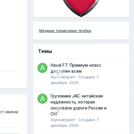
Медные тормозные трубки
Темы
Haval F7: Премиум-класс
доступен всем
0
AlyonaExpert
· Создано
7
декабря, 2025
Грузовики JAC: китайская
надёжность, которая
завоевала дороги России и
0
от имени
СНГ
AlyonaExpert
· Создано
7
декабря, 2025