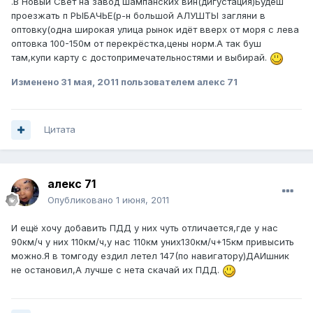
.В Новый Свет на завод шампанских вин(дигустация)Будеш
проезжать п РЫБАЧЬЕ(р-н большой АЛУШТЫ загляни в
оптовку(одна широкая улица рынок идёт вверх от моря с лева
оптовка 100-150м от перекрёстка,цены норм.А так буш
там,купи карту с достопримечательностями и выбирай.
Изменено
31 мая, 2011
пользователем алекс 71
Цитата
алекс 71
Опубликовано
1 июня, 2011
И ещё хочу добавить ПДД у них чуть отличается,где у нас
90км/ч у них 110км/ч,у нас 110км уних130км/ч+15км привысить
можно.Я в томгоду ездил летел 147(по навигатору)ДАИшник
не остановил,А лучше с нета скачай их ПДД.