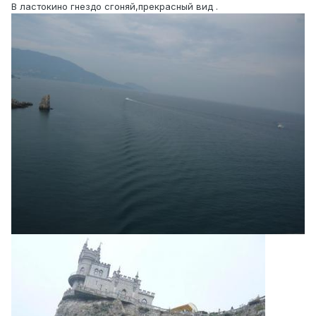
В ластокино гнездо сгоняй,прекрасный вид .