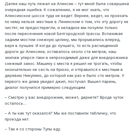
Далее наш путь лежал на Алексин – тут мной была совершена
очередная ошибка. К сожалению, я не мог знать, что
Алексинское шоссе туда не ведет. Вернее, ведет, но проехать
по нему нельзя: местные в Ленинском о том, что эту дорогу не
чистят, не предостерегли, и неладное мы почуяли только
после пересечения новой Белгородской трассы. Вспахивая
задним мостом снежную целину, мы прорывались вперед,
веря в лучшее. И когда до лучшего, то есть расчищенной
дороги до Алексина, оставалось около ста метров, наш
экипаж уперся-таки в непроходимый даже для внедорожника
снежный занос. Машину с места я решил не трогать, чтобы
окончательно не сесть на брюхо, и отправился к местным в
деревню Никулино, до которой как раз и было сто метров. У
первого же дома увидел джип, постучал. Вышел парень,
диалог получился примерно следующим:
– Смотрю у вас внедорожник, может, дернете? Вроде чуток
осталось…
– А ты как тут оказался? Мы же поставили табличку, что
проезда нет.
– Так я со стороны Тулы еду.