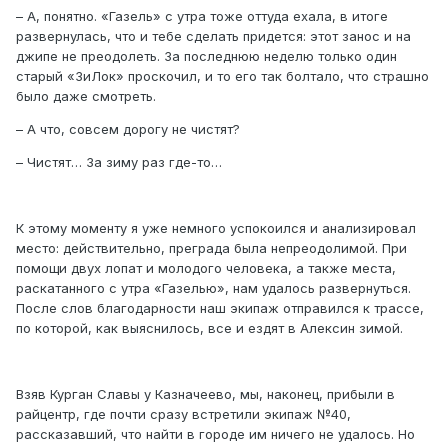
– А, понятно. «Газель» с утра тоже оттуда ехала, в итоге
развернулась, что и тебе сделать придется: этот занос и на
джипе не преодолеть. За последнюю неделю только один
старый «ЗиЛок» проскочил, и то его так болтало, что страшно
было даже смотреть.
– А что, совсем дорогу не чистят?
– Чистят… За зиму раз где-то…
К этому моменту я уже немного успокоился и анализировал
место: действительно, преграда была непреодолимой. При
помощи двух лопат и молодого человека, а также места,
раскатанного с утра «Газелью», нам удалось развернуться.
После слов благодарности наш экипаж отправился к трассе,
по которой, как выяснилось, все и ездят в Алексин зимой.
Взяв Курган Славы у Казначеево, мы, наконец, прибыли в
райцентр, где почти сразу встретили экипаж №40,
рассказавший, что найти в городе им ничего не удалось. Но