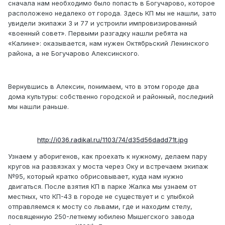
сначала нам необходимо было попасть в Богучарово, которое
расположено недалеко от города. Здесь КП мы не нашли, зато
увидели экипажи 3 и 77 и устроили импровизированный
«военный совет». Первыми разгадку нашли ребята на
«Калине»: оказывается, нам нужен Октябрьский Ленинского
района, а не Богучарово Алексинского.
Вернувшись в Алексин, понимаем, что в этом городе два
дома культуры: собственно городской и районный, последний
мы нашли раньше.
http://i036.radikal.ru/1103/74/d35d56dadd71t.jpg
Узнаем у аборигенов, как проехать к нужному, делаем пару
кругов на развязках у моста через Оку и встречаем экипаж
№95, который кратко обрисовывает, куда нам нужно
двигаться. После взятия КП в парке Жалка мы узнаем от
местных, что КП-43 в городе не существует и с улыбкой
отправляемся к мосту со львами, где и находим стелу,
посвященную 250-летнему юбилею Мышегского завода