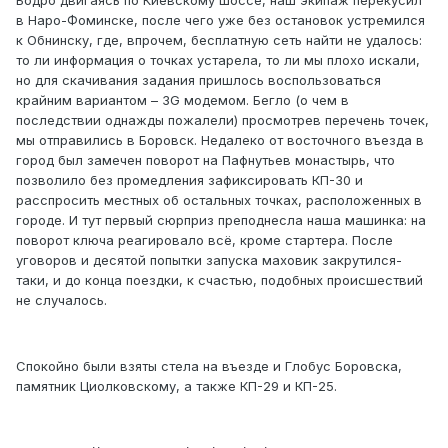
Бодро двигаясь по Киевскому шоссе, наш экипаж перекусил
в Наро-Фоминске, после чего уже без остановок устремился
к Обнинску, где, впрочем, бесплатную сеть найти не удалось:
то ли информация о точках устарела, то ли мы плохо искали,
но для скачивания задания пришлось воспользоваться
крайним вариантом – 3G модемом. Бегло (о чем в
последствии однажды пожалели) просмотрев перечень точек,
мы отправились в Боровск. Недалеко от восточного въезда в
город был замечен поворот на Пафнутьев монастырь, что
позволило без промедления зафиксировать КП-30 и
расспросить местных об остальных точках, расположенных в
городе. И тут первый сюрприз преподнесла наша машинка: на
поворот ключа реагировало всё, кроме стартера. После
уговоров и десятой попытки запуска маховик закрутился-
таки, и до конца поездки, к счастью, подобных происшествий
не случалось.
Спокойно были взяты стела на въезде и Глобус Боровска,
памятник Циолковскому, а также КП-29 и КП-25.