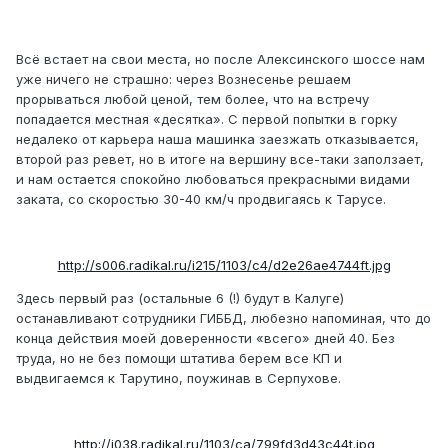
Всё встает на свои места, но после Алексинского шоссе нам
уже ничего не страшно: через Вознесенье решаем
прорываться любой ценой, тем более, что на встречу
попадается местная «десятка». С первой попытки в горку
недалеко от карьера наша машинка заезжать отказывается,
второй раз ревет, но в итоге на вершину все-таки заползает,
и нам остается спокойно любоваться прекрасными видами
заката, со скоростью 30-40 км/ч продвигаясь к Тарусе.
http://s006.radikal.ru/i215/1103/c4/d2e26ae4744ft.jpg
Здесь первый раз (остальные 6 (!) будут в Калуге)
останавливают сотрудники ГИББД, любезно напоминая, что до
конца действия моей доверенности «всего» дней 40. Без
труда, но не без помощи штатива берем все КП и
выдвигаемся к Тарутино, поужинав в Серпухове.
http://i038.radikal.ru/1103/ca/799fd3d43c44t.jpg