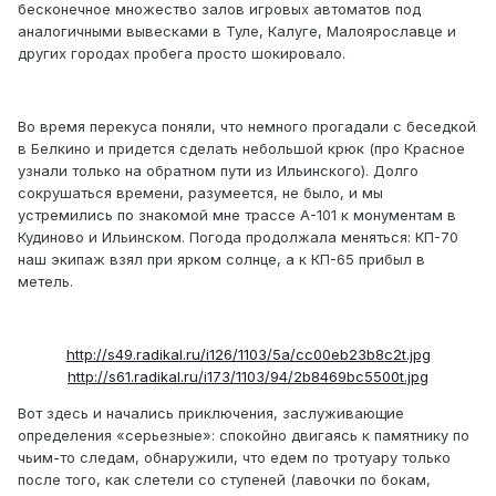
бесконечное множество залов игровых автоматов под
аналогичными вывесками в Туле, Калуге, Малоярославце и
других городах пробега просто шокировало.
Во время перекуса поняли, что немного прогадали с беседкой
в Белкино и придется сделать небольшой крюк (про Красное
узнали только на обратном пути из Ильинского). Долго
сокрушаться времени, разумеется, не было, и мы
устремились по знакомой мне трассе А-101 к монументам в
Кудиново и Ильинском. Погода продолжала меняться: КП-70
наш экипаж взял при ярком солнце, а к КП-65 прибыл в
метель.
http://s49.radikal.ru/i126/1103/5a/cc00eb23b8c2t.jpg
http://s61.radikal.ru/i173/1103/94/2b8469bc5500t.jpg
Вот здесь и начались приключения, заслуживающие
определения «серьезные»: спокойно двигаясь к памятнику по
чьим-то следам, обнаружили, что едем по тротуару только
после того, как слетели со ступеней (лавочки по бокам,