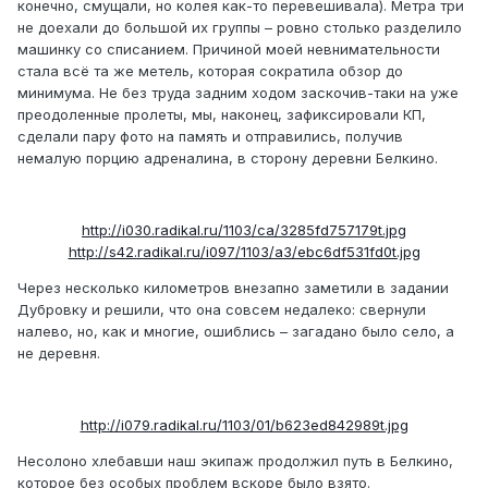
конечно, смущали, но колея как-то перевешивала). Метра три
не доехали до большой их группы – ровно столько разделило
машинку со списанием. Причиной моей невнимательности
стала всё та же метель, которая сократила обзор до
минимума. Не без труда задним ходом заскочив-таки на уже
преодоленные пролеты, мы, наконец, зафиксировали КП,
сделали пару фото на память и отправились, получив
немалую порцию адреналина, в сторону деревни Белкино.
http://i030.radikal.ru/1103/ca/3285fd757179t.jpg
http://s42.radikal.ru/i097/1103/a3/ebc6df531fd0t.jpg
Через несколько километров внезапно заметили в задании
Дубровку и решили, что она совсем недалеко: свернули
налево, но, как и многие, ошиблись – загадано было село, а
не деревня.
http://i079.radikal.ru/1103/01/b623ed842989t.jpg
Несолоно хлебавши наш экипаж продолжил путь в Белкино,
которое без особых проблем вскоре было взято.