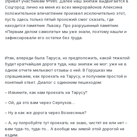
(привет участникам №98!). Далее наш экипаж выдвигается в
Соцгород: лично на меня из всех микрорайонов Алексина
положительное впечатление произвел исключительно этот,
пусть здесь только пятый прохожий смог сказать, где
находится памятник Львову. Про разрушенный памятник
«Первым делом самолеты» мы уже знали, поэтому нашли и
зафиксировали его остатки без труда.
Итак, впереди была Таруса, но предположить, какой тяжелой
будет кратчайшая дорога туда, наш экипаж не мог: уже не в
одном отчете мелькают отзывы о ней. В Горушках мы
спрашиваем, как проехать на Тарусу, и получаем простой и
понятный ответ. Диалог с одиноким пешеходом:
– Извините, как нам проехать на Тарусу?
– Ой, да это вам через Серпухов…
– Ну а как же дорога через Вознесенье?
– А, ну попробуйте тут проехать: не знаю, чистят ее или нет –
вам туда-то, туда-то… А вообще мы зимой этой дорогой не
ездим.