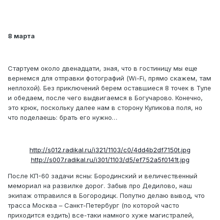
8 марта
Стартуем около двенадцати, зная, что в гостиницу мы еще
вернемся для отправки фотографий (Wi-Fi, прямо скажем, там
неплохой). Без приключений берем оставшиеся 8 точек в Туле
и обедаем, после чего выдвигаемся в Богучарово. Конечно,
это крюк, поскольку далее нам в сторону Куликова поля, но
что поделаешь: брать его нужно…
http://s012.radikal.ru/i321/1103/c0/4dd4b2df7150t.jpg
http://s007.radikal.ru/i301/1103/d5/ef752a5f0141t.jpg
После КП-60 задачи ясны: Бородинский и величественный
мемориал на развилке дорог. Забыв про Дедилово, наш
экипаж отправился в Богородицк. Попутно делаю вывод, что
трасса Москва – Санкт-Петербург (по которой часто
приходится ездить) все-таки намного хуже магистралей,