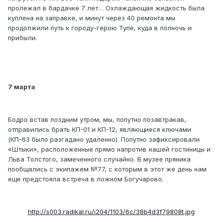
пролежал в бардачке 7 лет… Охлаждающая жидкость была
куплена на заправке, и минут через 40 ремонта мы
продолжили путь к городу-герою Туле, куда в полночь и
прибыли.
7 марта
Бодро встав поздним утром, мы, попутно позавтракав,
отправились брать КП-01 и КП-12, являющиеся ключами
(КП-63 было разгадано удаленно). Попутно зафиксировали
«Штыки», расположенные прямо напротив нашей гостиницы и
Льва Толстого, замеченного случайно. В музее пряника
пообщались с экипажем №77, с которым в этот же день нам
еще предстояла встреча в ложном Богучарово.
http://s003.radikal.ru/i204/1103/6c/38b4d3f79808t.jpg