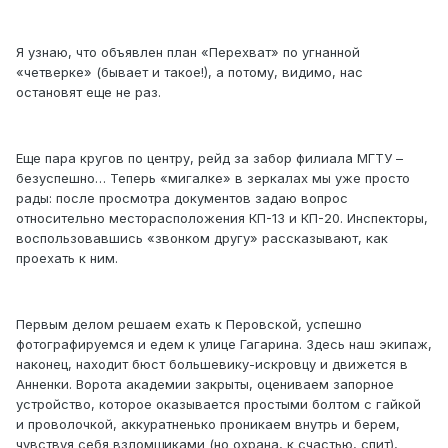
Я узнаю, что объявлен план «Перехват» по угнанной
«четверке» (бывает и такое!), а потому, видимо, нас
остановят еще не раз.
Еще пара кругов по центру, рейд за забор филиала МГТУ –
безуспешно… Теперь «мигалке» в зеркалах мы уже просто
рады: после просмотра документов задаю вопрос
относительно месторасположения КП-13 и КП-20. Инспекторы,
воспользовавшись «звонком другу» рассказывают, как
проехать к ним.
Первым делом решаем ехать к Перовской, успешно
фотографируемся и едем к улице Гагарина. Здесь наш экипаж,
наконец, находит бюст большевику-искровцу и движется в
Анненки. Ворота академии закрыты, оцениваем запорное
устройство, которое оказывается простыми болтом с гайкой
и проволочкой, аккуратненько проникаем внутрь и берем,
чувствуя себя взломщиками (но охрана, к счастью, спит),