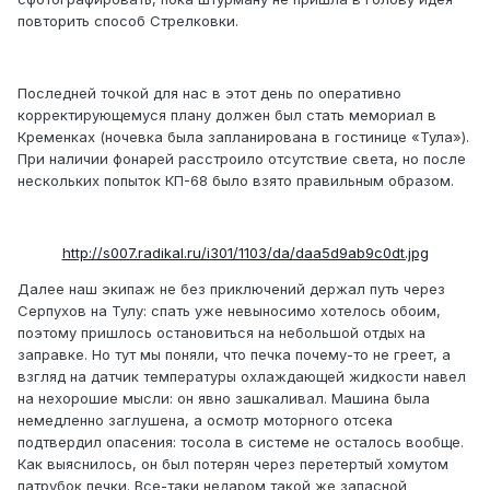
повторить способ Стрелковки.
Последней точкой для нас в этот день по оперативно
корректирующемуся плану должен был стать мемориал в
Кременках (ночевка была запланирована в гостинице «Тула»).
При наличии фонарей расстроило отсутствие света, но после
нескольких попыток КП-68 было взято правильным образом.
http://s007.radikal.ru/i301/1103/da/daa5d9ab9c0dt.jpg
Далее наш экипаж не без приключений держал путь через
Серпухов на Тулу: спать уже невыносимо хотелось обоим,
поэтому пришлось остановиться на небольшой отдых на
заправке. Но тут мы поняли, что печка почему-то не греет, а
взгляд на датчик температуры охлаждающей жидкости навел
на нехорошие мысли: он явно зашкаливал. Машина была
немедленно заглушена, а осмотр моторного отсека
подтвердил опасения: тосола в системе не осталось вообще.
Как выяснилось, он был потерян через перетертый хомутом
патрубок печки. Все-таки недаром такой же запасной