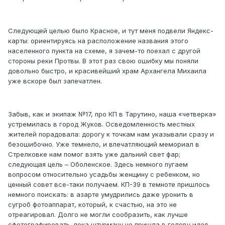
Следующей целью было Красное, и тут меня подвели Яндекс-
карты: ориентируясь на расположение названия этого
населенного пункта на схеме, я зачем-то поехал с другой
стороны реки Протвы. В этот раз свою ошибку мы поняли
довольно быстро, и красивейший храм Архангела Михаила
уже вскоре был запечатлен.
Забыв, как и экипаж №17, про КП в Тарутино, наша «четверка»
устремилась в город Жуков. Осведомленность местных
жителей порадовала: дорогу к точкам нам указывали сразу и
безошибочно. Уже темнело, и впечатляющий мемориал в
Стрелковке нам помог взять уже дальний свет фар;
следующая цель – Оболенское. Здесь немного пугаем
вопросом относительно усадьбы женщину с ребенком, но
ценный совет все-таки получаем. КП-39 в темноте пришлось
немного поискать: в азарте умудрились даже уронить в
сугроб фотоаппарат, который, к счастью, на это не
отреагировал. Долго не могли сообразить, как лучше
сфотографировать, пока штурману не пришла в голову идея