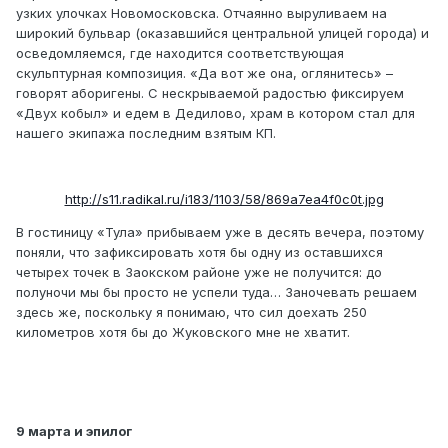
узких улочках Новомосковска. Отчаянно выруливаем на
широкий бульвар (оказавшийся центральной улицей города) и
осведомляемся, где находится соответствующая
скульптурная композиция. «Да вот же она, оглянитесь» –
говорят аборигены. С нескрываемой радостью фиксируем
«Двух кобыл» и едем в Дедилово, храм в котором стал для
нашего экипажа последним взятым КП.
http://s11.radikal.ru/i183/1103/58/869a7ea4f0c0t.jpg
В гостиницу «Тула» прибываем уже в десять вечера, поэтому
поняли, что зафиксировать хотя бы одну из оставшихся
четырех точек в Заокском районе уже не получится: до
полуночи мы бы просто не успели туда… Заночевать решаем
здесь же, поскольку я понимаю, что сил доехать 250
километров хотя бы до Жуковского мне не хватит.
9 марта и эпилог