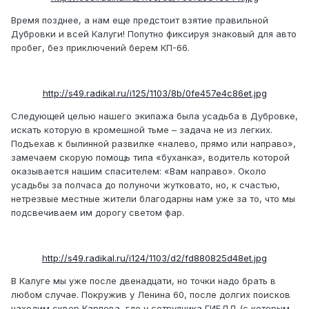
Время позднее, а нам еще предстоит взятие правильной
Дубровки и всей Калуги! Попутно фиксируя знаковый для авто
пробег, без приключений берем КП-66.
http://s49.radikal.ru/i125/1103/8b/0fe457e4c86et.jpg
Следующей целью нашего экипажа была усадьба в Дубровке,
искать которую в кромешной тьме – задача не из легких.
Подъехав к былинной развилке «налево, прямо или направо»,
замечаем скорую помощь типа «буханка», водитель которой
оказывается нашим спасителем: «Вам направо». Около
усадьбы за полчаса до полуночи жутковато, но, к счастью,
нетрезвые местные жители благодарны нам уже за то, что мы
подсвечиваем им дорогу светом фар.
http://s49.radikal.ru/i124/1103/d2/fd880825d48et.jpg
В Калуге мы уже после двенадцати, но точки надо брать в
любом случае. Покружив у Ленина 60, после долгих поисков
находим сквер Карпова, где у сотрудника ГИБДД (с которым,