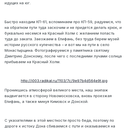
идущих на юг.
Быстро находим КП-61, вспоминаем про КП-59, радуемся, что
на обратном пути туда заскочим и не придется делать крюк, и
буквально несемся на Красный Холм с желанием попасть
туда до заката. Заезжаем в Епифань, без труда берем музей
истории русского купечества – и вот мы на пути в село
Монастырщина. Фотографируемся у памятника святому
Дмитрию Донскому, после чего с последними лучами солнца
прибываем на Красный Холм.
http://i003.radikal.ru/1103/7c/9e97b4d564e9t.jpg
Проникшись атмосферой великого места, наш экипаж
выдвигается в сторону Новомосковска, вновь проезжая
Епифань, а также минуя Кимовск и Донской.
С указателями в этой местности просто беда, поэтому по
дороге к истоку Дона сбиваемся с пути и оказываемся на