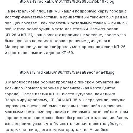
http://s43.radikal.ru/i101/1103/9d/2695ca15b467t.jpg
На центральной площади мы нашли подробную карту города с
достопримечательностями, а приветливый таксист был рад на
пальцах показать, как проехать к остальным точкам – лишь бы
побыстрее освободили место для стоянки. Зафиксировав
КП-26 и КП-27, наш экипаж отправился к часовне, после чего
было принято не совсем верное решение двинуться к
Малоярославцу, не расшифровав месторасположение КП-26
и просто не заметив адреса КП-69.
http://s13.radikal.ru/i186/1103/5a/aa89ec4a4a41t.jpg
В Малоярославце особых проблем с поиском объектов не
возникло (помогла заранее распечатанная карта центра
города). После взятия КП-31, бюста Кутузова, памятника
Владимиру Храброму, КП-34 и КП-35 мы перекусили, попутно
поражаясь внезапной смене погоды (ясное небо сменялось
мощными снежными зарядами) и невозможности найти в этом
городе место, где можно было бы распечатать задание. Здесь
же я впервые узнал, что бывают такие «интернет-клубы», в
которых нет ни одного компьютера, так-то! А вообще