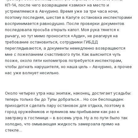
КП-14, после чего возвращаем «замок» на место и
устремляемся в Авчурино. Время уже за три часа ночи,
поэтому последняя, шестая в Калуге остановка инспекторами
воспринимается равнодушно. После проверки документов
последовала просьба открыть капот. Моя рука тянется к
рычагу, но тут мимо проносится «Ауди», не реагируя на
требование остановиться, сотрудники ГИБДД
переглядываются, а документы немедленно возвращаются
мне с пожеланием счастливого пути. Как выяснится чуть
позже, около пяти километров потребуется инспекторам,
чтобы догнать нарушителя, но наша цель – Авчурино, а прочее
нас уже волнует несильно.
Около четырех утра наш экипаж, наконец, достигает усадьбы:
теперь только бы до Тулы добраться… Но сон беспощаден:
приходится сделать пару остановок для отдыха, поэтому в
город оружейников и пряников мы прибываем как раз к
завтраку в гостинице – в восемь утра. Ну а по пути было так
холодно, что омывающая жидкость замерзала прямо на
стекле…