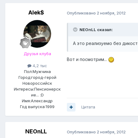
Alek$
Опубликовано
2 ноября, 2012
NEOnLL сказал:
А это реализуемо без дикост
Друзья клуба
Вот и посмотрим...
4,2 тыс
Пол:
Мужчина
Город:
город-герой
Новороссийск
Интересы:
Пенсионерск
ие... :D
Имя:Александр
Год выпуска:1999
Цитата
NEOnLL
Опубликовано
2 ноября, 2012