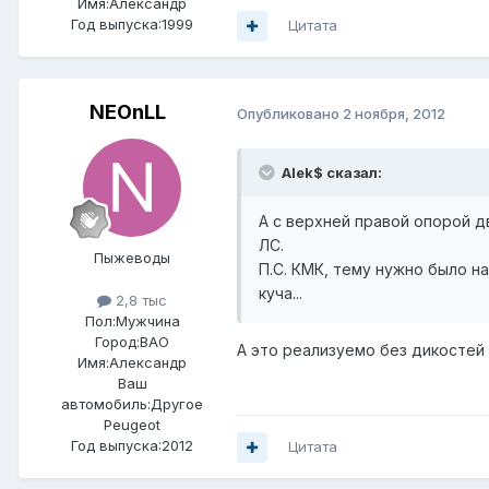
Имя:Александр
Год выпуска:1999
Цитата
NEOnLL
Опубликовано
2 ноября, 2012
Alek$ сказал:
А с верхней правой опорой д
ЛС.
Пыжеводы
П.С. КМК, тему нужно было н
куча...
2,8 тыс
Пол:
Мужчина
Город:
ВАО
А это реализуемо без дикостей
Имя:Александр
Ваш
автомобиль:Другое
Peugeot
Год выпуска:2012
Цитата