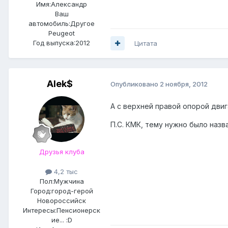
Имя:Александр
Ваш
автомобиль:Другое
Peugeot
Год выпуска:2012
Цитата
Alek$
Опубликовано
2 ноября, 2012
А с верхней правой опорой двиг
П.С. КМК, тему нужно было назв
Друзья клуба
4,2 тыс
Пол:
Мужчина
Город:
город-герой
Новороссийск
Интересы:
Пенсионерск
ие... :D