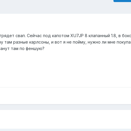
грядет свап. Сейчас под капотом XU7JP 8 клапанный 1.8, в бо
ну там разные карлсоны, и вот я не пойму, нужно ли мне покуп
танут там по феншую?