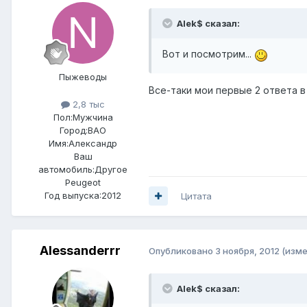
Alek$ сказал:
Вот и посмотрим...
Пыжеводы
Все-таки мои первые 2 ответа в 
2,8 тыс
Пол:
Мужчина
Город:
ВАО
Имя:Александр
Ваш
автомобиль:Другое
Peugeot
Год выпуска:2012
Цитата
Alessanderrr
Опубликовано
3 ноября, 2012
(изме
Alek$ сказал: