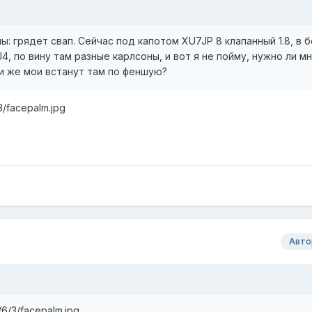
: грядет свап. Сейчас под капотом XU7JP 8 клапанный 1.8, в 
, по вину там разные карлсоны, и вот я не пойму, нужно ли м
и же мои встанут там по феншую?
3/facepalm.jpg
Авто
/6/3/facepalm.jpg