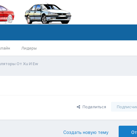
нлайн
Лидеры
ляторы От Xu И Ew
Поделиться
Подписчи
Создать новую тему
От