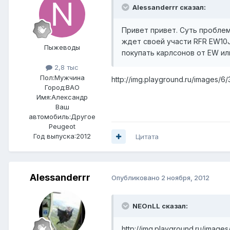
Alessanderrr сказал:
Привет привет. Суть проблемы
ждет своей участи RFR EW10J4
Пыжеводы
покупать карлсонов от EW ил
2,8 тыс
Пол:
Мужчина
http://img.playground.ru/images/6/
Город:
ВАО
Имя:Александр
Ваш
автомобиль:Другое
Peugeot
Год выпуска:2012
Цитата
Alessanderrr
Опубликовано
2 ноября, 2012
NEOnLL сказал:
http://img.playground.ru/images