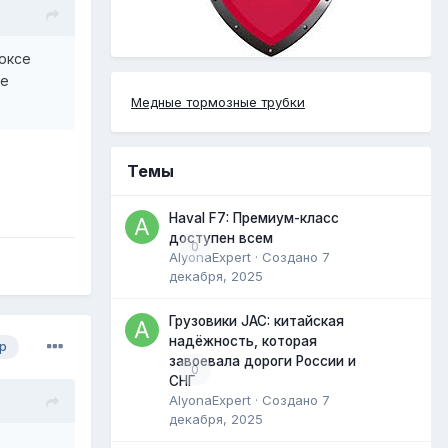
боксе
не
Медные тормозные трубки
Темы
Haval F7: Премиум-класс
доступен всем
0
AlyonaExpert
· Создано
7
декабря, 2025
Грузовики JAC: китайская
надёжность, которая
р
завоевала дороги России и
0
СНГ
AlyonaExpert
· Создано
7
декабря, 2025